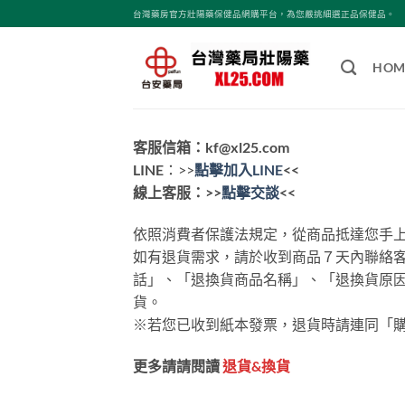
跳
台灣藥房官方壯陽藥保健品網購平台，為您嚴挑細選正品保健品。
轉
至
HOM
內
容
客服信箱：
kf@xl25.com
LINE
：>>
點擊加入​LINE
<<
線上客服：>>
點擊交談
<<
依照消費者保護法規定，從商品抵達您手上
如有退貨需求，請於收到商品７天內聯絡
話」、「退換貨商品名稱」、「退換貨原
貨。
※若您已收到紙本發票，退貨時請連同「
更多請請閱讀
退貨&換貨