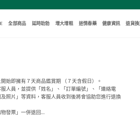
E
全部商品
延時助勃
增大增粗
迷情春藥
健康資訊
退貨換
開始即擁有７天商品鑑賞期 （７天含假日）。
客服人員，並提供「姓名」、「訂單編號」、「連絡電
因及照片」等資料，客服人員收到後將會協助您進行退換
購物發票」一併退回…