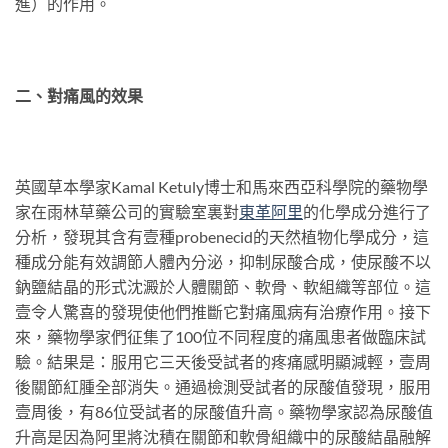
進）的作用。
二、對痛風的效果
英國草本學家Kamal Ketuly博士和馬來西亞科學院的藥物學
家在雨林草藥公司的實驗室裏對
東革
阿
里
的化學成分進行了
分析，發現其含有壹種probenecid的天然植物化學成分，這
種成分能有效調節人體內分泌，抑制尿酸合成，使尿酸不以
鈉鹽結晶的形式沈澱於人體關節、軟骨、軟組織等部位。這
壹令人驚喜的發現使他們推斷它對痛風病有治療作用。接下
來，藥物學家們征集了100位不同程度的痛風患者做臨床試
驗。結果是：服用它三天後受試者的疼痛感明顯減輕，壹周
後關節紅腫全部消失。通過檢測受試者的尿酸值發現，服用
壹周後，有86位受試者的尿酸值升高。藥物學家認為尿酸值
升高是因為阿里將沈積在關節和軟骨組織中的尿酸結晶融解