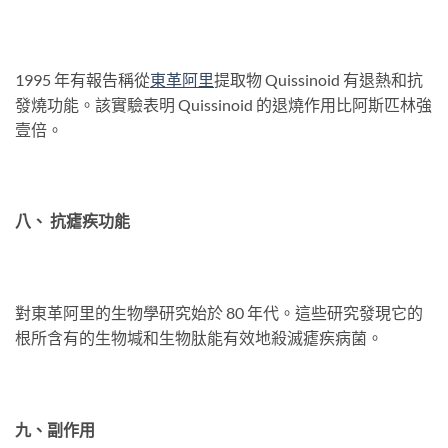
1995 年有報告稱從
東革
阿
里
提取物 Quissinoid 有退熱和抗
發燒功能。該實驗表明 Quissinoid 的退燒作用比阿斯匹林強
壹倍。
八、 抗瘧疾功能
對東革阿里的生物學研究始於 80 年代。這些研究發現它的
根所含有的生物堿和生物肽能有效地殺滅瘧疾病菌。
九、副作用