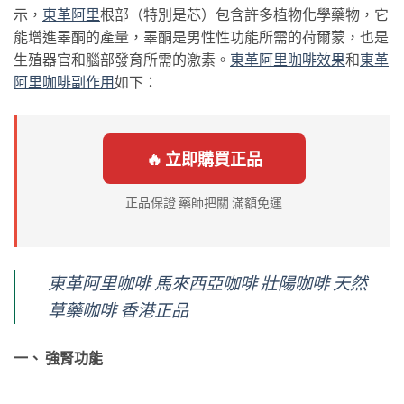
示，
東革阿
里
根部（特別是芯）包含許多植物化學藥物，它
能增進睪酮的產量，睪酮是男性性功能所需的荷爾蒙，也是
生殖器官和腦部發育所需的激素。
東革阿
里咖啡效果
和
東革
阿里咖啡副作用
如下：
🔥 立即購買正品
正品保證 藥師把關 滿額免運
東革阿里咖啡 馬來西亞咖啡 壯陽咖啡 天然
草藥咖啡 香港正品
一、 強腎功能