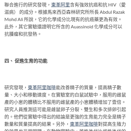
聯合進行的研究發現，
東革
阿
里
含有強效抗癌和抗 HIV（愛
滋病） 的成分。根據馬來西亞森林研究所所長 Abdul Razak
Mohd Ali 所說，它的化學成分比現有的抗癌藥更為有效。
此外，其它實驗還證明它所含的 Auassinoid 化學成分可以
抗腫瘤和抗發熱。
四、 促進生育的功能
研究發現，
東革阿
里咖啡
能改善精子的質量，提高精子數
量、大小和移動速度。在實驗室的白鼠試驗中，服用的雌鼠
產的小崽的體積比不服用的雌鼠產的小崽體積增加了壹倍。
研究人員推測這可能是雌鼠卵子分裂、雙生和多次排卵引起
的。他們從實驗中得出的結論是更強的生育能力完全是精子
數量和質量提高的結果。另外，
東革
阿
里咖啡
對提高生殖力