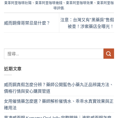
東革阿里咖啡壯陽
、
東革阿里咖啡幾錢
、
東革阿里咖啡效果
、
東革阿里咖
啡評價
.
注意：台灣又有“黑藥房”售假
威而鋼偉哥禁忌是什麼？
被查！涉案藥店全曝光！
近期文章
威而鋼真假怎麼分辨？藥師公開藍色小藥丸正品辨識方法、
價格行情與安心購買管道
女用催情藥怎麼選？藥師解析催情水、乖乖水真實效果與正
確用法
果凍威而鋼 Kamagra Oral Jelly 完整開箱｜液態威而鋼怎麼