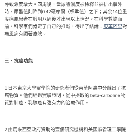
導致濃度增大。四周後，當尿酸濃度被稀釋並被排出體外
時，尿酸值則降到0.42毫摩爾（標準值）之下；其余14位重
度痛風患者在服用八周後才出現以上情況。在科學數據面
前，科學家們肯定了自己的推斷，得出了結論：
東革阿
里
對
痛風病有顯著療效。
三、抗癌功能
1 日本東京大學醫學院的研究者們從東革阿裏中分離出了抗
癌物質。他們經過實驗證明，從中提取的 beta-carboline 物
質對肺癌、乳腺癌有強有力的治療作用。
2 由馬來西亞政府資助的壹個研究機構和美國麻省理工學院