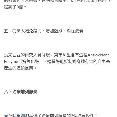
的效果也非常明顯，在動物實驗中，雄性後代比雌性後代的
提高了3倍。
五、提高人體免疫力、增加體能、消除疲勞
馬來西亞的研究人員發現，東革阿里含有壹種Antioxidant
Enzyme（抗氧化酶），這種酶能抵制對身體有害的自由基
產生的連鎖反應。
六、治療前列腺炎
東革
阿
里咖啡
具備了治療前列腺炎的3個必要條件：