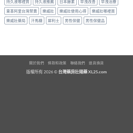
持久液哪裡買
持久液推薦
日本藤素
早洩改善
早洩治療
東革阿里台灣禁賣
樂威壯
樂威壯使用心得
樂威壯哪裡買
樂威壯藥局
汗馬糖
犀利士
男性保健
男性保健品
關於我們
條款和政策
聯絡我們
退貨換貨
版權所有 2026 ©
台灣藥房壯陽藥 XL25.com