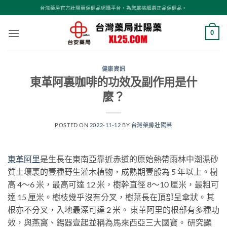
跳
台灣藥房官方壯陽藥保健品網購平台，為您嚴挑細選正品保健品。
轉
至
0
內
容
健康資訊
東革阿裏咖啡的功效及副作用是什
麼？
POSTED ON
2022-11-12
BY
台灣藥房壯陽藥
東革阿
里
是生長在東南亞靠近赤道的原始熱帶雨林中潮濕砂
質土壤裏的壹種野生灌木植物，成熟期壹般為 5 年以上。樹
高 4～6 米，最高可達 12 米，樹幹直徑 8～10 厘米，最粗可
達 15 厘米。樹枝幾乎沒有分叉，樹葉長在頂部呈傘狀。其
根亦不分叉，入地最深可達 2 米。 東革阿里的根部有多種功
效，與燕窩、錫器壹起並稱為馬來西亞三大國寶。 研究顯