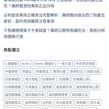
吃？藥師實測效果與正品分辨
必利勁效果與正確用法完整解析｜藥師教你達泊西汀劑量怎
麼抓、副作用與購買注意事項
汗馬糖哪裡買才不會踩雷？藥師公開悍馬糖吃法、真假分辨
與價格行情
熱點關注
L-精胺酸
levitra
levitra 樂威壯
一氧化氮
中年男性保健
中醫調理
保健品
保健食品
偉哥份量
偉哥犯法
勃起功能
印度樂威壯
增大增粗
壯陽咖啡
壯陽藥
壯陽藥心得
壯陽藥推薦
外用產品
威而鋼
威而鋼作用
威而鋼使用心得
威而鋼價格
威而鋼副作用
威而鋼哪裡買
威而鋼正品
威而鋼用法
延時噴劑
必利勁
性功能改善
悍馬糖
持久液