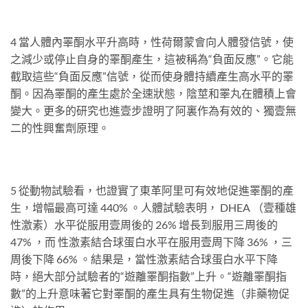
4 當人體內睪酮水平升高時，性荷爾蒙會向人體發信號，使
之減少或停止自身的睪酮產生，這被稱為“負面反應”。它能
截取這些“負面反應”信號，從而使身體持續產生高水平的睪
酮。因為睪酮的產生處於全速狀態，陰莖和睪丸在體積上會
變大。更多的研究也進壹步證明了阿裏作為有效的、獨壹無
二的性興奮劑原理。
5 從動物試驗看，也證實了東革阿里可有效地促進睪酮的產
生，增幅最高可達 440% 。人體試驗表明， DHEA （壹種雄
性激素）水平從服用壹周後的 26% 增長到服用三周後的
47% ，而 性激素結合球蛋白水平在服用壹周下降 36% ，三
周後下降 66% 。結果是，當性激素結合球蛋白水平下降
時，絕大部分試驗者的“遊離睪酮指數”上升。“遊離睪酮指
數”的上升意味著它對睪酮的產生具有生物促進（非藥物促