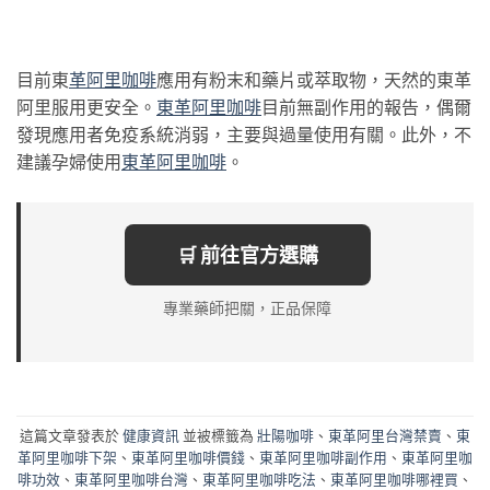
目前東
革阿
里咖啡
應用有粉末和藥片或萃取物，天然的東革
阿里服用更安全。
東革阿
里咖啡
目前無副作用的報告，偶爾
發現應用者免疫系統消弱，主要與過量使用有關。此外，不
建議孕婦使用
東革阿
里咖啡
。
🛒 前往官方選購
專業藥師把關，正品保障
這篇文章發表於
健康資訊
並被標籤為
壯陽咖啡
、
東革阿里台灣禁賣
、
東
革阿里咖啡下架
、
東革阿里咖啡價錢
、
東革阿里咖啡副作用
、
東革阿里咖
啡功效
、
東革阿里咖啡台灣
、
東革阿里咖啡吃法
、
東革阿里咖啡哪裡買
、