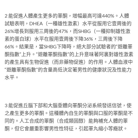
2 能促進人體產生更多的睪酮，增幅最高可達440%。人體
試驗表明，DHEA（一種雄性激素）水平從服用它壹周後的
26%增長到服用三周後的47%，而SHBG（一種抑制雄性激
素的蛋白球）水平在服用壹周後下降36%，三周後下降
66%。結果是，當SHBG下降時，絕大部分試驗者的“遊離睪
酮指數”上升。“遊離睪酮指數”的上升意味著阿裏對雄性激素
的產生具有生物促進（而非藥物促進）的作用。人體血液中
“遊離睪酮指數”的含量高低決定著男性的健康狀況及性能力
水平。
3 能促進丘腦下部和大腦垂體向睪酮分泌系統發送信號，使
之產生更多的睪酮。這種體內自生的睪酮與口服的睪酮是不
同的。人工合成的睪酮（合成類固醇）能夠補充人體的睪
酮，但它會嚴重影響男性性特征，引起睪丸縮小等癥狀。