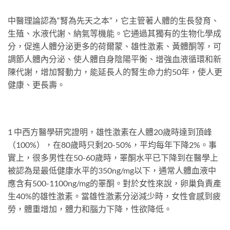
中醫理論認為“腎為先天之本”，它主管著人體的生長發育、
生殖、水液代謝、納氣等機能。它通過其獨有的生物化學成
分，促進人體分泌更多的荷爾蒙、雄性激素、黃體酮等，可
調節人體內分泌、使人體自身陰陽平衡、增強血液循環和新
陳代謝，增加腎動力，能延長人的腎生命力約50年，使人更
健康、更長壽。
1 中西方醫學研究證明，雄性激素在人體20歲時達到頂峰
（100%），在80歲時只剩20-50%，平均每年下降2%。事
實上，很多男性在50-60歲時，睪酮水平已下降到在醫學上
被認為是最低健康水平的350ng/mg以下，通常人體血液中
應含有500-1100ng/mg的睪酮。對於女性來說，卵巢負責產
生40%的雄性激素。當雄性激素分泌減少時，女性會感到疲
勞，體重增加，體力和腦力下降，性欲降低。