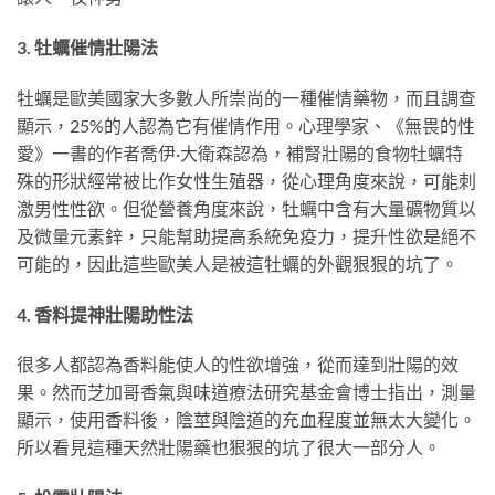
3. 牡蠣催情壯陽法
牡蠣是歐美國家大多數人所崇尚的一種催情藥物，而且調查
顯示，25%的人認為它有催情作用。心理學家、《無畏的性
愛》一書的作者喬伊·大衛森認為，補腎壯陽的食物牡蠣特
殊的形狀經常被比作女性生殖器，從心理角度來說，可能刺
激男性性欲。但從營養角度來說，牡蠣中含有大量礦物質以
及微量元素鋅，只能幫助提高系統免疫力，提升性欲是絕不
可能的，因此這些歐美人是被這牡蠣的外觀狠狠的坑了。
4. 香料提神壯陽助性法
很多人都認為香料能使人的性欲增強，從而達到壯陽的效
果。然而芝加哥香氣與味道療法研究基金會博士指出，測量
顯示，使用香料後，陰莖與陰道的充血程度並無太大變化。
所以看見這種天然壯陽藥也狠狠的坑了很大一部分人。