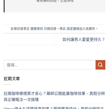
專業藥師把關，正品保障
此條目發表在
健康資訊
分類目錄。將此
固定鏈接
加入收藏夾。
如何讓男人愛愛更持久？
近期文章
壯陽咖啡哪裡買才安心？藥師公開能量咖啡效果、真假分辨
與正確喝法一次搞懂
Vimax增大丸評價是真的嗎？藥師實測成分、真假分辨與正