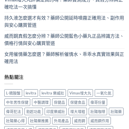
確吃法一次搞懂
持久液怎麼選才有效？藥師公開延時噴霧正確用法、副作用
與安心購買管道
威而鋼真假怎麼分辨？藥師公開藍色小藥丸正品辨識方法、
價格行情與安心購買管道
女用催情藥怎麼選？藥師解析催情水、乖乖水真實效果與正
確用法
熱點關注
L-精胺酸
levitra
levitra 樂威壯
Vimax增大丸
一氧化氮
中年男性保健
中醫調理
保健品
保健食品
偉哥份量
偉哥犯法
勃起功能
印度樂威壯
增大增粗
壯陽咖啡
壯陽藥
壯陽藥心得
壯陽藥推薦
外用產品
威而鋼
威而鋼作用