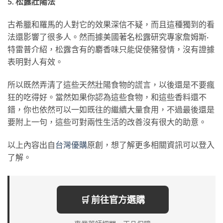
5. 松露壯陽法
古希臘和羅馬的人對它的效果深信不疑，而且這種獨到的看
法還影響了很多人。然而據美國著名松露研究專家詹姆斯·
特雷普介紹，松露含有的麝香味只能促使豬發情，沒有證據
表明對人有效。
所以既然弄清了這些天然壯陽食物的謊言，以後還是不要瘋
狂的吃得好。當然如果你認為這些食物，和這些香料還不
錯，你也依然可以一如既往的繼續大量食用，不過最後還是
要附上一句，這些可對兩性生活的改善沒有很大的助意。
以上內容出自
台灣優購
原創，想了解更多相關資訊可以登入
了解。
🛒 前往官方選購