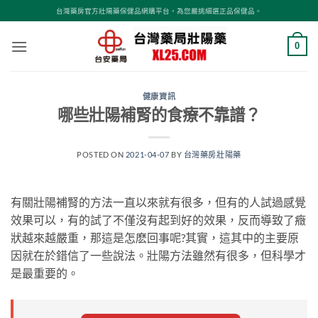
跳
台灣藥房官方壯陽藥保健品網購平台，為您嚴挑細選正品保健品。
轉
至
0
內
容
健康資訊
哪些壯陽補腎的食療不靠譜？
POSTED ON
2021-04-07
BY
台灣藥房壯陽藥
有關壯陽補腎的方法一直以來就有很多，但有的人試過感覺
效果可以，有的試了不僅沒有起到好的效果，反而導致了癥
狀越來越嚴重，那這是怎麽回事呢?其實，這其中的主要原
因就在於錯信了一些說法。壯陽方法雖然有很多，但科學才
是最重要的。