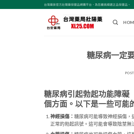
跳
台灣藥房官方壯陽藥保健品網購平台，為您嚴挑細選正品保健品。
轉
至
HOM
內
容
糖尿病一定
POS
糖尿病引起勃起功能障礙
個方面。以下是一些可能
神經損傷：
糖尿病可能導致神經損傷，
正常的勃起訊號。這可能會導致陰莖無