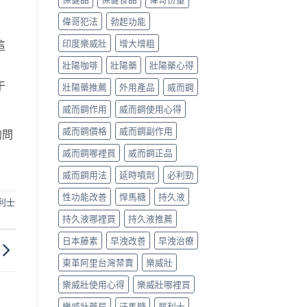
格
範
偉哥犯法
勃起功能
：
圍：
1,530.00
NT$1,485.00
到
印度樂威壯
增大增粗
這
4,460.00
NT$5,200.00
壯陽咖啡
壯陽藥
壯陽藥心得
干
壯陽藥推薦
外用產品
威而鋼
威而鋼作用
威而鋼使用心得
威而鋼價格
威而鋼副作用
的問
威而鋼哪裡買
威而鋼正品
威而鋼用法
延時噴劑
必利勁
性功能改善
悍馬糖
持久液
利士
持久液哪裡買
持久液推薦
日本藤素
早洩改善
早洩治療
東革阿里台灣禁賣
樂威壯
樂威壯使用心得
樂威壯哪裡買
樂威壯藥局
汗馬糖
犀利士