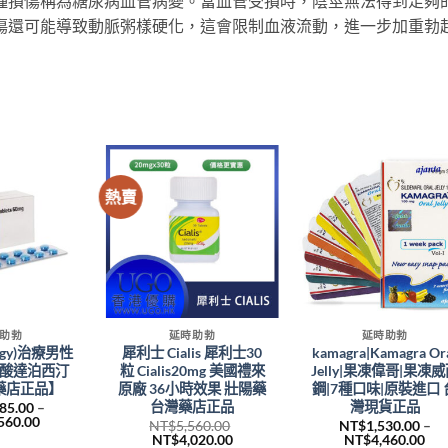
種損傷稱為糖尿病血管病變。當血管受損時，陰莖無法得到足夠
傷還可能導致動脈粥樣硬化，這會限制血液流動，進一步加重勃
熱賣
+
+
助勃
延時助勃
延時助勃
igy)治療男性
犀利士 Cialis 犀利士30
kamagra|Kamagra Or
酸達泊西汀
粒 Cialis20mg 美國禮來
Jelly|果凍偉哥|果凍
藥店正品】
原廠 36小時效果 壯陽藥
鋼|7種口味|原裝進口 
台灣藥店正品
灣現貨正品
485.00
–
價
560.00
NT$
5,560.00
NT$
1,530.00
–
格
原
目
價
NT$
4,020.00
NT$
4,460.00