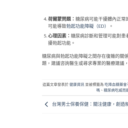
始
前
格
價
價
範
格：
格：
圍：
。
NT$4,470.00。
NT$3,730.00。
NT$1,530.00
到
荷爾蒙問題：
糖尿病可能干擾體內正常
NT$7,400.00
可能導致
勃起功能障礙（ED）
。
心理因素：
糖尿病診斷和管理可能對患
擾勃起功能。
糖尿病與勃起功能障礙之間存在復雜的關
題，建議咨詢醫生或尋求專業的醫療建議
這篇文章發表於
健康資訊
並被標籤為
吃降血糖藥會
嗎
、
糖尿病吃威而
台灣男士保養保健：關注健康，創造