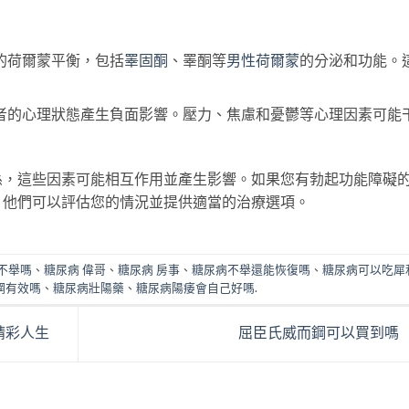
範
始
前
格
圍：
價
價
範
NT$1,485.00
格：
格：
圍
到
NT$5,560.00。
NT$4,020.00。
NT$
NT$8,560.00
到
的荷爾蒙平衡，包括
睪固酮
、睪酮等
男性荷爾蒙
的分泌和功能。
NT$
者的心理狀態產生負面影響。壓力、焦慮和憂鬱等心理因素可能
係，這些因素可能相互作用並產生影響。如果您有勃起功能障礙
，他們可以評估您的情況並提供適當的治療選項。
不舉嗎
、
糖尿病 偉哥
、
糖尿病 房事
、
糖尿病不舉還能恢復嗎
、
糖尿病可以吃犀
鋼有效嗎
、
糖尿病壯陽藥
、
糖尿病陽痿會自己好嗎
.
精彩人生
屈臣氏威而鋼可以買到嗎