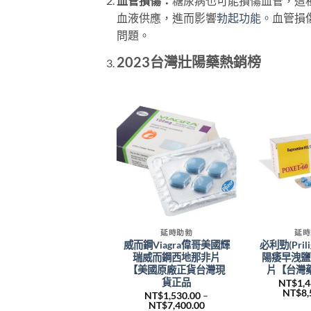
血管損傷：
糖尿病也可能損傷血管，這
血液供應，進而影響
勃起功能
。血管損
問題。
2023台灣壯陽藥熱銷榜
賣
+
+
+
增大增粗
延時助勃
延時
馬糖|Hamer candy|悍
威而鋼Viagra偉哥美國輝
必利勁(Pril
紅糖|精力糖|人參糖|馬
瑞威而鋼西地那非片
陽痿早洩鹽
來西亞悍馬糖|一粒管三
【美國原廠正貨台灣現
片【台灣
天|台灣官網正品
貨正品
NT$
1,
NT$
8,
NT$
4,470.00
NT$
1,530.00
–
原
目
價
NT$
3,730.00
NT$
7,400.00