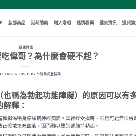
E
全部商品
延時助勃
增大增粗
迷情春藥
健康資訊
退貨換
健康資訊
要吃偉哥？為什麼會硬不起？
TED ON
2023-05-15
BY
台灣藥房壯陽藥
（也稱為勃起功能障礙）的原因可以有
的解釋：
這種損傷稱為
糖尿病
神經病變。當神經受損時，它們可能無法傳
法正確地填充血液，因而難以達到或維持勃起。