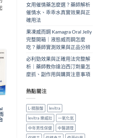
的
女用催情藥怎麼選？藥師解析
起
催情水、乖乖水真實效果與正
確用法
果凍威而鋼 Kamagra Oral Jelly
完整開箱｜液態威而鋼怎麼
吃？藥師實測效果與正品分辨
必利勁效果與正確用法完整解
析｜藥師教你達泊西汀劑量怎
麼抓、副作用與購買注意事項
熱點關注
+
延時助勃
L-精胺酸
levitra
al
必利吉P-Force|超級雙效
威而
威而鋼|加強版|藍P|普力
levitra 樂威壯
一氧化氮
台
吉|印度必利吉|治療陽痿
早洩 台灣現貨
中年男性保健
中醫調理
NT$
1,485.00
–
價
NT$
5,200.00
保健品
保健食品
偉哥份量