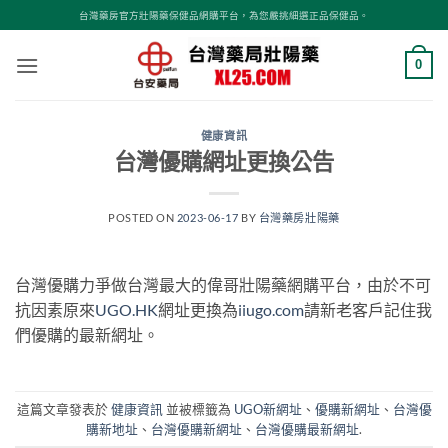
跳
台灣藥房官方壯陽藥保健品網購平台，為您嚴挑細選正品保健品。
轉
至
0
內
容
健康資訊
台灣優購網址更換公告
POSTED ON
2023-06-17
BY
台灣藥房壯陽藥
台灣優購力爭做台灣最大的偉哥壯陽藥網購平台，由於不可
抗因素原來
UGO.HK
網址更換為
iiugo.com
請新老客戶記住我
們優購的最新網址。
這篇文章發表於
健康資訊
並被標籤為
UGO新網址
、
優購新網址
、
台灣優
購新地址
、
台灣優購新網址
、
台灣優購最新網址
.