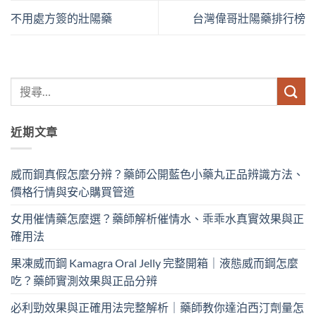
不用處方簽的壯陽藥
台灣偉哥壯陽藥排行榜
近期文章
威而鋼真假怎麼分辨？藥師公開藍色小藥丸正品辨識方法、
價格行情與安心購買管道
女用催情藥怎麼選？藥師解析催情水、乖乖水真實效果與正
確用法
果凍威而鋼 Kamagra Oral Jelly 完整開箱｜液態威而鋼怎麼
吃？藥師實測效果與正品分辨
必利勁效果與正確用法完整解析｜藥師教你達泊西汀劑量怎