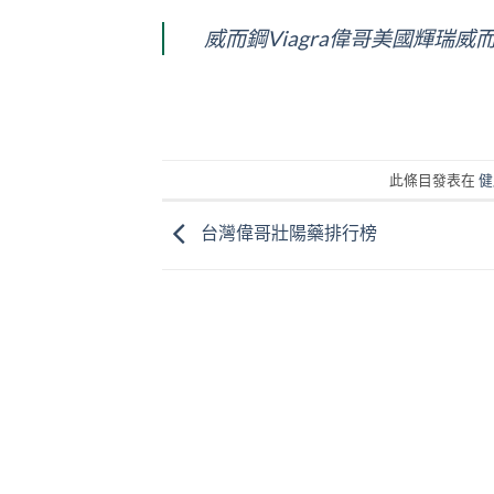
威而鋼Viagra偉哥美國輝瑞
此條目發表在
健
台灣偉哥壯陽藥排行榜