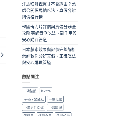
汗馬糖哪裡買才不會踩雷？藥
師公開悍馬糖吃法、真假分辨
與價格行情
韓國奇力片評價與真偽分辨全
攻略 藥師實測吃法、副作用與
安心購買管道
日本藤素效果與評價完整解析
藥師教你分辨真假、正確吃法
與安心購買管道
熱點關注
L-精胺酸
levitra
levitra 樂威壯
一氧化氮
中年男性保健
中醫調理
保健品
保健食品
偉哥份量