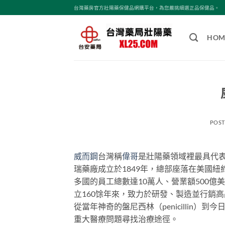
跳
台灣藥房官方壯陽藥保健品網購平台，為您嚴挑細選正品保健品。
轉
至
HOM
內
容
POS
威而鋼
台灣稱
偉哥
是壯陽藥領域裡最具代
瑞藥廠成立於1849年，總部座落在美國紐
多國的員工總數達10萬人、營業額500億
立160馀年來，致力於研發、製造並行銷
從當年神奇的盤尼西林（penicillin）到
重大醫療問題尋找治療途徑。