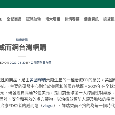
E
全部商品
延時助勃
增大增粗
迷情春藥
健康資訊
退貨換
健康資訊
威而鋼台灣網購
TED ON
2023-06-20
BY
台灣藥房壯陽藥
表性的商品，是由
美國輝瑞
藥廠生產的一種治療ED的藥品。美國
約市，主要的研發中心則位於美國和英國各地區。2009年在全球1
美元，研發經費高達79億美元，是目前全球第一大跨國性製藥廠
高品質、安全和有效的處方藥物，以治療並預防人類及動物的疾病
今日治療ED患者的威而剛（
viagra
），輝瑞契而不捨的為毎一個時代