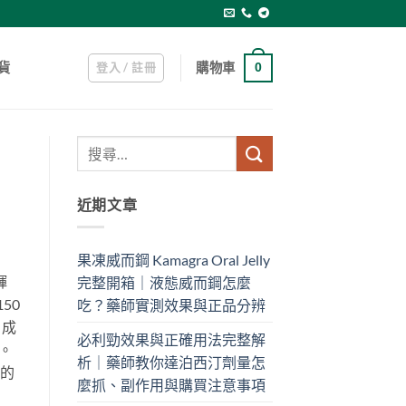
登入 / 註冊
購物車
貨
0
近期文章
果凍威而鋼 Kamagra Oral Jelly
輝
完整開箱｜液態威而鋼怎麼
50
吃？藥師實測效果與正品分辨
。成
必利勁效果與正確用法完整解
。
析｜藥師教你達泊西汀劑量怎
的
麼抓、副作用與購買注意事項