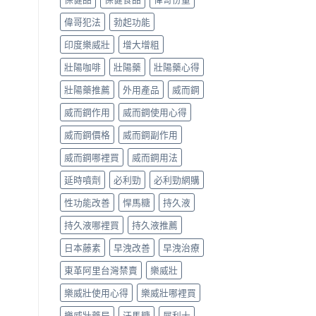
偉哥犯法
勃起功能
印度樂威壯
增大增粗
壯陽咖啡
壯陽藥
壯陽藥心得
壯陽藥推薦
外用產品
威而鋼
威而鋼作用
威而鋼使用心得
威而鋼價格
威而鋼副作用
威而鋼哪裡買
威而鋼用法
延時噴劑
必利勁
必利勁網購
性功能改善
悍馬糖
持久液
持久液哪裡買
持久液推薦
日本藤素
早洩改善
早洩治療
東革阿里台灣禁賣
樂威壯
樂威壯使用心得
樂威壯哪裡買
樂威壯藥局
汗馬糖
犀利士