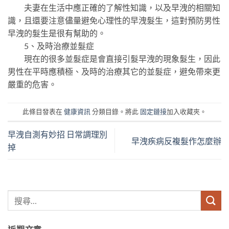
夫妻在生活中應正確的了解性知識，以及早洩的相關知
識，且還要注意儘量避免心理性的早洩髮生，這對預防男性
早洩的髮生是很有幫助的。
5、及時治療並髮症
現在的很多並髮症是會直接引髮早洩的現象髮生，因此
男性在平時應積極、及時的治療其它的並髮症，避免帶來更
嚴重的危害。
此條目發表在
健康資訊
分類目錄。將此
固定鏈接
加入收藏夾。
早洩自測有妙招 日常調理別
早洩疾病反複髮作怎麼辦
掉