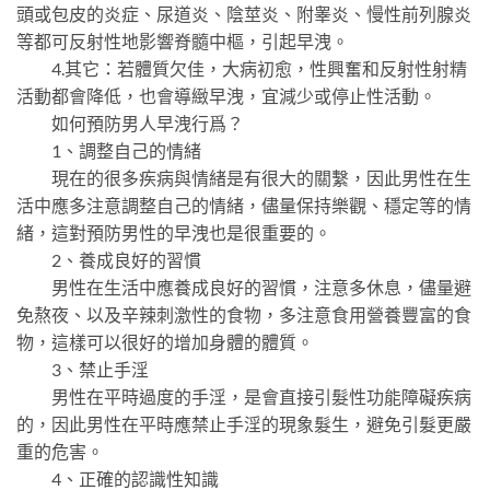
頭或包皮的炎症、尿道炎、陰莖炎、附睾炎、慢性前列腺炎
等都可反射性地影響脊髓中樞，引起早洩。
4.其它：若體質欠佳，大病初愈，性興奮和反射性射精
活動都會降低，也會導緻早洩，宜減少或停止性活動。
如何預防男人早洩行爲？
1、調整自己的情緒
現在的很多疾病與情緒是有很大的關繫，因此男性在生
活中應多注意調整自己的情緒，儘量保持樂觀、穩定等的情
緒，這對預防男性的早洩也是很重要的。
2、養成良好的習慣
男性在生活中應養成良好的習慣，注意多休息，儘量避
免熬夜、以及辛辣刺激性的食物，多注意食用營養豐富的食
物，這樣可以很好的增加身體的體質。
3、禁止手淫
男性在平時過度的手淫，是會直接引髮性功能障礙疾病
的，因此男性在平時應禁止手淫的現象髮生，避免引髮更嚴
重的危害。
4、正確的認識性知識