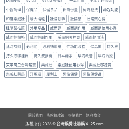
L-精胺酸
levitra
levitra 樂威壯
一氧化氮
中年男性保健
中醫調理
保健品
保健食品
偉哥份量
偉哥犯法
勃起功能
印度樂威壯
增大增粗
壯陽咖啡
壯陽藥
壯陽藥心得
壯陽藥推薦
外用產品
威而鋼
威而鋼作用
威而鋼使用心得
威而鋼價格
威而鋼副作用
威而鋼哪裡買
威而鋼用法
延時噴劑
必利勁
必利勁網購
性功能改善
悍馬糖
持久液
持久液哪裡買
持久液推薦
日本藤素
早洩改善
早洩治療
東革阿里台灣禁賣
樂威壯
樂威壯使用心得
樂威壯哪裡買
樂威壯藥局
汗馬糖
犀利士
男性保健
男性保健品
關於我們
條款和政策
聯絡我們
退貨換貨
版權所有 2026 ©
台灣藥房壯陽藥 XL25.com