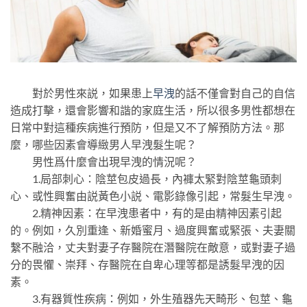
對於男性來説，如果患上
早洩
的話不僅會對自己的自信
造成打擊，還會影響和諧的家庭生活，所以很多男性都想在
日常中對這種疾病進行預防，但是又不了解預防方法。那
麼，哪些因素會導緻男人早洩髮生呢？
男性爲什麼會出現早洩的情況呢？
1.局部刺心：陰莖包皮過長，內褲太緊對陰莖龜頭刺
心、或性興奮由説黃色小説、電影錄像引起，常髮生早洩。
2.精神因素：在早洩患者中，有的是由精神因素引起
的。例如，久別重逢、新婚蜜月、過度興奮或緊張、夫妻關
繫不融洽，丈夫對妻子存醫院在潛醫院在敵意，或對妻子過
分的畏懼、崇拜、存醫院在自卑心理等都是誘髮早洩的因
素。
3.有器質性疾病：例如，外生殖器先天畸形、包莖、龜