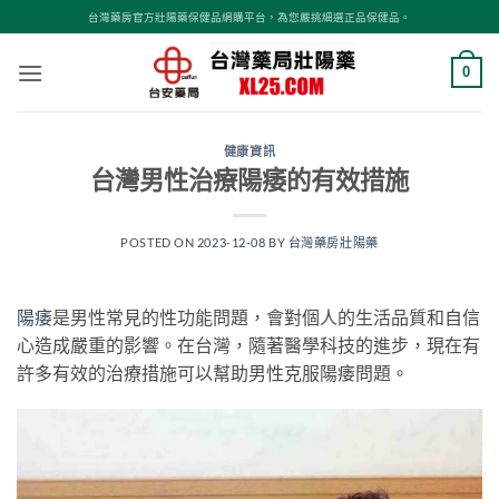
跳
台灣藥房官方壯陽藥保健品網購平台，為您嚴挑細選正品保健品。
轉
至
0
內
容
健康資訊
台灣男性治療陽痿的有效措施
POSTED ON
2023-12-08
BY
台灣藥房壯陽藥
陽痿
是男性常見的性功能問題，會對個人的生活品質和自信
心造成嚴重的影響。在台灣，隨著醫學科技的進步，現在有
許多有效的治療措施可以幫助男性克服陽痿問題。