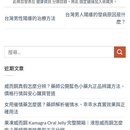
此條目發表在
健康資訊
分類目錄。將此
固定鏈接
加入收藏夾。
台灣男人陽痿的發病原因是什
台灣男性陽痿的治療方法
麽？
近期文章
威而鋼真假怎麼分辨？藥師公開藍色小藥丸正品辨識方法、
價格行情與安心購買管道
女用催情藥怎麼選？藥師解析催情水、乖乖水真實效果與正
確用法
果凍威而鋼 Kamagra Oral Jelly 完整開箱｜液態威而鋼怎麼
吃？藥師實測效果與正品分辨