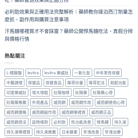
必利勁效果與正確用法完整解析｜藥師教你達泊西汀劑量怎
麼抓、副作用與購買注意事項
汗馬糖哪裡買才不會踩雷？藥師公開悍馬糖吃法、真假分辨
與價格行情
熱點關注
L-精胺酸
levitra
levitra 樂威壯
一氧化氮
中年男性保健
中醫調理
保健品
保健食品
偉哥份量
偉哥犯法
勃起功能
印度樂威壯
增大增粗
壯陽咖啡
壯陽藥
壯陽藥心得
壯陽藥推薦
外用產品
威而鋼
威而鋼作用
威而鋼使用心得
威而鋼價格
威而鋼副作用
威而鋼哪裡買
威而鋼正品
威而鋼用法
延時噴劑
必利勁
性功能改善
悍馬糖
持久液
持久液哪裡買
持久液推薦
日本藤素
早洩改善
早洩治療