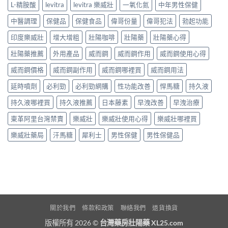
L-精胺酸
levitra
levitra 樂威壯
一氧化氮
中年男性保健
中醫調理
保健品
保健食品
偉哥份量
偉哥犯法
勃起功能
印度樂威壯
增大增粗
壯陽咖啡
壯陽藥
壯陽藥心得
壯陽藥推薦
外用產品
威而鋼
威而鋼作用
威而鋼使用心得
威而鋼價格
威而鋼副作用
威而鋼哪裡買
威而鋼用法
延時噴劑
必利勁
必利勁網購
性功能改善
悍馬糖
持久液
持久液哪裡買
持久液推薦
日本藤素
早洩改善
早洩治療
東革阿里台灣禁賣
樂威壯
樂威壯使用心得
樂威壯哪裡買
樂威壯藥局
汗馬糖
犀利士
男性保健
男性保健品
關於我們
條款和政策
聯絡我們
退貨換貨
版權所有 2026 ©
台灣藥房壯陽藥 XL25.com