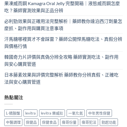
果凍威而鋼 Kamagra Oral Jelly 完整開箱｜液態威而鋼怎麼
吃？藥師實測效果與正品分辨
必利勁效果與正確用法完整解析｜藥師教你達泊西汀劑量怎
麼抓、副作用與購買注意事項
汗馬糖哪裡買才不會踩雷？藥師公開悍馬糖吃法、真假分辨
與價格行情
韓國奇力片評價與真偽分辨全攻略 藥師實測吃法、副作用
與安心購買管道
日本藤素效果與評價完整解析 藥師教你分辨真假、正確吃
法與安心購買管道
熱點關注
L-精胺酸
levitra
levitra 樂威壯
一氧化氮
中年男性保健
中醫調理
保健品
保健食品
偉哥份量
偉哥犯法
勃起功能