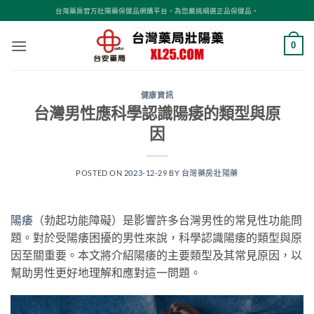
跳
台灣藥房官方壯陽藥保健品網購平台，為您嚴挑細選正品保健品。
轉
至
0
內
容
健康資訊
台灣男性應科學認識陽痿的類型與原
因
POSTED ON
2023-12-29
BY
台灣藥房壯陽藥
陽痿
（勃起功能障礙）是影響許多台灣男性的常見性功能問
題。對於受陽痿困擾的男性來說，科學認識陽痿的類型與原
因至關重要。本文將介紹陽痿的主要類型及其常見原因，以
幫助男性更好地理解和應對這一問題。