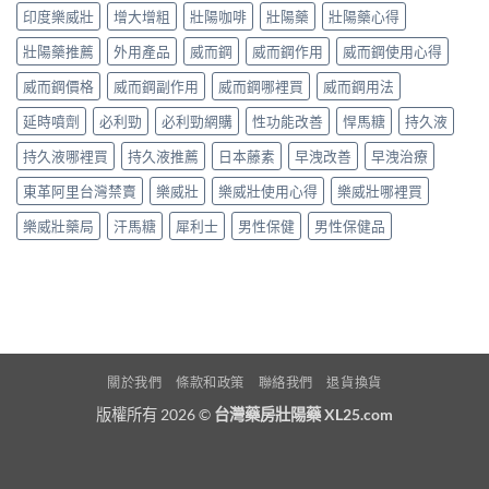
印度樂威壯
增大增粗
壯陽咖啡
壯陽藥
壯陽藥心得
壯陽藥推薦
外用產品
威而鋼
威而鋼作用
威而鋼使用心得
威而鋼價格
威而鋼副作用
威而鋼哪裡買
威而鋼用法
延時噴劑
必利勁
必利勁網購
性功能改善
悍馬糖
持久液
持久液哪裡買
持久液推薦
日本藤素
早洩改善
早洩治療
東革阿里台灣禁賣
樂威壯
樂威壯使用心得
樂威壯哪裡買
樂威壯藥局
汗馬糖
犀利士
男性保健
男性保健品
關於我們
條款和政策
聯絡我們
退貨換貨
版權所有 2026 ©
台灣藥房壯陽藥 XL25.com