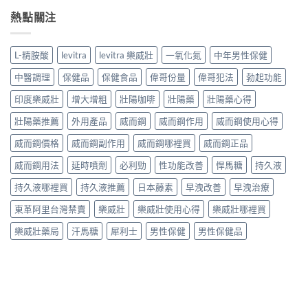
熱點關注
L-精胺酸
levitra
levitra 樂威壯
一氧化氮
中年男性保健
中醫調理
保健品
保健食品
偉哥份量
偉哥犯法
勃起功能
印度樂威壯
增大增粗
壯陽咖啡
壯陽藥
壯陽藥心得
壯陽藥推薦
外用產品
威而鋼
威而鋼作用
威而鋼使用心得
威而鋼價格
威而鋼副作用
威而鋼哪裡買
威而鋼正品
威而鋼用法
延時噴劑
必利勁
性功能改善
悍馬糖
持久液
持久液哪裡買
持久液推薦
日本藤素
早洩改善
早洩治療
東革阿里台灣禁賣
樂威壯
樂威壯使用心得
樂威壯哪裡買
樂威壯藥局
汗馬糖
犀利士
男性保健
男性保健品