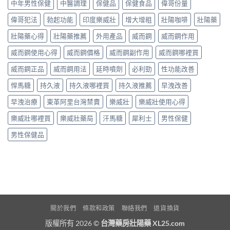
中年男性保健
中醫調理
保健品
保健食品
偉哥份量
偉哥犯法
勃起功能
印度樂威壯
增大增粗
壯陽咖啡
壯陽藥
壯陽藥心得
壯陽藥推薦
外用產品
威而鋼
威而鋼作用
威而鋼使用心得
威而鋼價格
威而鋼副作用
威而鋼哪裡買
威而鋼正品
威而鋼用法
延時噴劑
必利勁
性功能改善
悍馬糖
持久液
持久液哪裡買
持久液推薦
早洩改善
早洩治療
東革阿里台灣禁賣
樂威壯
樂威壯使用心得
樂威壯哪裡買
樂威壯藥局
汗馬糖
犀利士
男性保健
男性保健品
關於我們
條款和政策
聯絡我們
退貨換貨
版權所有 2026 ©
台灣藥房壯陽藥 XL25.com