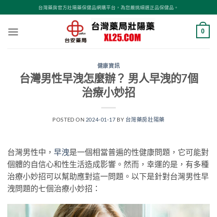
跳
台灣藥房官方壯陽藥保健品網購平台，為您嚴挑細選正品保健品。
轉
至
0
內
容
健康資訊
台灣男性早洩怎麼辦？ 男人早洩的7個
治療小妙招
POSTED ON
2024-01-17
BY
台灣藥房壯陽藥
台灣男性中，
早洩
是一個相當普遍的性健康問題，它可能對
個體的自信心和性生活造成影響。然而，幸運的是，有多種
治療小妙招可以幫助應對這一問題。以下是針對台灣男性早
洩問題的七個治療小妙招：