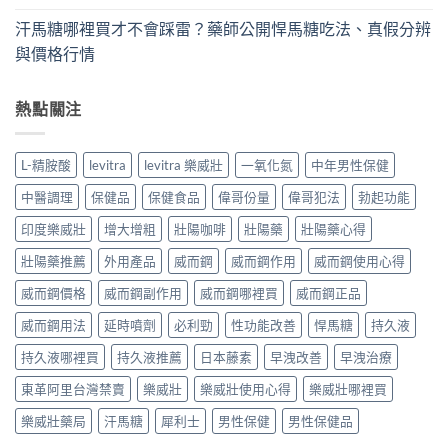
汗馬糖哪裡買才不會踩雷？藥師公開悍馬糖吃法、真假分辨
與價格行情
熱點關注
L-精胺酸
levitra
levitra 樂威壯
一氧化氮
中年男性保健
中醫調理
保健品
保健食品
偉哥份量
偉哥犯法
勃起功能
印度樂威壯
增大增粗
壯陽咖啡
壯陽藥
壯陽藥心得
壯陽藥推薦
外用產品
威而鋼
威而鋼作用
威而鋼使用心得
威而鋼價格
威而鋼副作用
威而鋼哪裡買
威而鋼正品
威而鋼用法
延時噴劑
必利勁
性功能改善
悍馬糖
持久液
持久液哪裡買
持久液推薦
日本藤素
早洩改善
早洩治療
東革阿里台灣禁賣
樂威壯
樂威壯使用心得
樂威壯哪裡買
樂威壯藥局
汗馬糖
犀利士
男性保健
男性保健品