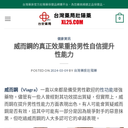
跳
台灣藥房官方壯陽藥保健品網購平台，為您嚴挑細選正品保健品。
轉
至
0
內
容
健康資訊
威而鋼的真正效果重拾男性自信提升
性能力
POSTED ON
2024-03-09
BY
台灣藥房壯陽藥
威而鋼（Viagra）
一直以來都是備受男性歡迎的
性功能
增強
藥物。儘管有一些人曾經對其功效提出質疑，但實際上，威
而鋼在提升男性性能力方面表現出色。有人可能會質疑威而
鋼是否有效，這其中可能有一部分是因為競爭對手的惡意抹
黑，但吃過威而鋼的人大多認可它的卓越表現。