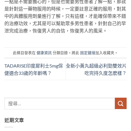
一點是不需要擔心的，但是也需要男性患者了解一點，那就
是針對這一藥物服用的時候，一定要註意正確的服用，對其
中的具體服用劑量進行了解，只有這樣，才能確保帶來不錯
的治療功效，尤其是可以幫助眾多男性患者，針對自己的早
泄完成治療，恢復男人的自信，恢復男人的風采。
此條目發表在
健康資訊
分類目錄。將此
固定鏈接
加入收藏夾。
TADARISE印度犀利士5mg保
全新小黃丸超級必利勁雙效片
健適合33歲的年齡嗎？
吃完持久度怎麽樣？
近期文章