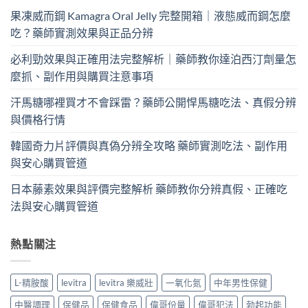
果凍威而鋼 Kamagra Oral Jelly 完整開箱｜液態威而鋼怎麼
吃？藥師實測效果與正品分辨
必利勁效果與正確用法完整解析｜藥師教你達泊西汀劑量怎
麼抓、副作用與購買注意事項
汗馬糖哪裡買才不會踩雷？藥師公開悍馬糖吃法、真假分辨
與價格行情
韓國奇力片評價與真偽分辨全攻略 藥師實測吃法、副作用
與安心購買管道
日本藤素效果與評價完整解析 藥師教你分辨真假、正確吃
法與安心購買管道
熱點關注
L-精胺酸
levitra
levitra 樂威壯
一氧化氮
中年男性保健
中醫調理
保健品
保健食品
偉哥份量
偉哥犯法
勃起功能