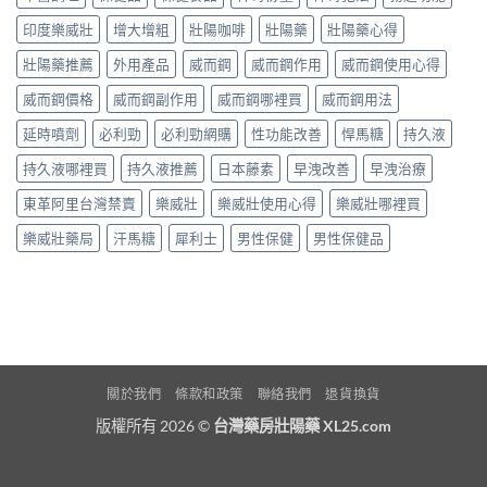
印度樂威壯
增大增粗
壯陽咖啡
壯陽藥
壯陽藥心得
壯陽藥推薦
外用產品
威而鋼
威而鋼作用
威而鋼使用心得
威而鋼價格
威而鋼副作用
威而鋼哪裡買
威而鋼用法
延時噴劑
必利勁
必利勁網購
性功能改善
悍馬糖
持久液
持久液哪裡買
持久液推薦
日本藤素
早洩改善
早洩治療
東革阿里台灣禁賣
樂威壯
樂威壯使用心得
樂威壯哪裡買
樂威壯藥局
汗馬糖
犀利士
男性保健
男性保健品
關於我們
條款和政策
聯絡我們
退貨換貨
版權所有 2026 ©
台灣藥房壯陽藥 XL25.com