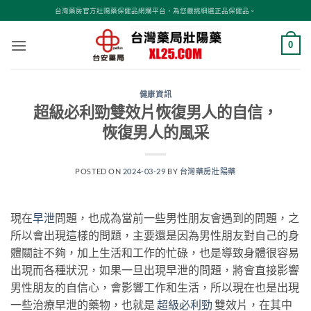
跳
台灣藥房官方壯陽藥保健品網購平台，為您嚴挑細選正品保健品。
轉
至
0
內
容
健康資訊
超級必利勁雙效片恢復男人的自信，
恢復男人的風采
POSTED ON
2024-03-29
BY
台灣藥房壯陽藥
現在
早泄
問題，也成為當前一些男性朋友會遇到的問題，之
所以會出現這樣的問題，主要還是因為男性朋友對自己的身
體關註不夠，加上生活和工作的忙碌，也是導致身體很容易
出現而各種狀況，如果一旦出現早泄的問題，將會直接影響
男性朋友的自信心，會影響工作和生活，所以現在也是出現
一些治療早泄的藥物，也就是
超級必利勁
雙效片，在其中