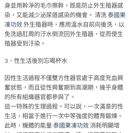
身並用幹淨的毛巾擦幹，既能防止外生殖器感
染，又能減少泌尿道感染的機會。 清洗
泰國果
凍功效
外生殖器時，應用溫水自前向後洗，以
免洗過肛周的汙水倒流回外生殖器，從而使生
殖器受到汙染。
3、性生活後別忘喝杯水
因性生活過程不僅雙方性器官處于高度充血興
奮狀態，而且從性興奮期到高潮期，幾乎身體
的所有組織器官都參與了。
這一特殊的生理過程。可以說，一次滿意的性
生活，相當于進行一次中等強度的體育鍛煉。
此時，機體的能量
泰國果凍功效
消耗明顯增