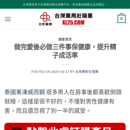
跳
台灣藥房官方壯陽藥保健品網購平台，為您嚴挑細選正品保健品。
轉
至
0
內
容
健康資訊
做完愛後必做三件事保健康，提升精
子成活率
POSTED ON
2025-03-27
BY
台灣藥房壯陽藥
泰國果凍威而鋼
很多男人在房事後都喜歡倒頭
就睡，這樣是很不好的，不僅對男性健康有
害，而且還忽視了別一半的感受。