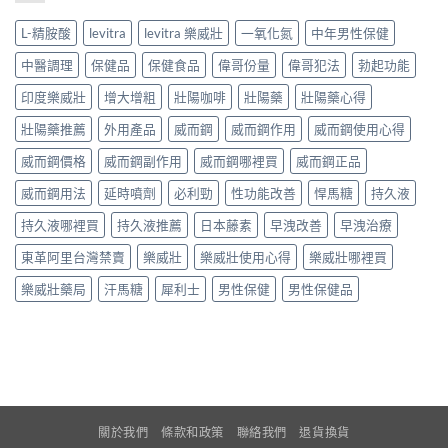
L-精胺酸
levitra
levitra 樂威壯
一氧化氮
中年男性保健
中醫調理
保健品
保健食品
偉哥份量
偉哥犯法
勃起功能
印度樂威壯
增大增粗
壯陽咖啡
壯陽藥
壯陽藥心得
壯陽藥推薦
外用產品
威而鋼
威而鋼作用
威而鋼使用心得
威而鋼價格
威而鋼副作用
威而鋼哪裡買
威而鋼正品
威而鋼用法
延時噴劑
必利勁
性功能改善
悍馬糖
持久液
持久液哪裡買
持久液推薦
日本藤素
早洩改善
早洩治療
東革阿里台灣禁賣
樂威壯
樂威壯使用心得
樂威壯哪裡買
樂威壯藥局
汗馬糖
犀利士
男性保健
男性保健品
關於我們
條款和政策
聯絡我們
退貨換貨