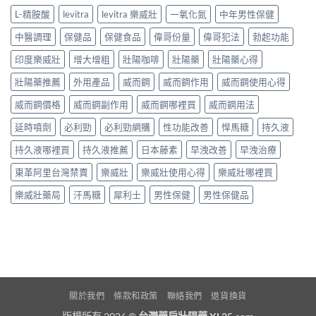
L-精胺酸
levitra
levitra 樂威壯
一氧化氮
中年男性保健
中醫調理
保健品
保健食品
偉哥份量
偉哥犯法
勃起功能
印度樂威壯
增大增粗
壯陽咖啡
壯陽藥
壯陽藥心得
壯陽藥推薦
外用產品
威而鋼
威而鋼作用
威而鋼使用心得
威而鋼價格
威而鋼副作用
威而鋼哪裡買
威而鋼用法
延時噴劑
必利勁
必利勁網購
性功能改善
悍馬糖
持久液
持久液哪裡買
持久液推薦
日本藤素
早洩改善
早洩治療
東革阿里台灣禁賣
樂威壯
樂威壯使用心得
樂威壯哪裡買
樂威壯藥局
汗馬糖
犀利士
男性保健
男性保健品
關於我們
條款和政策
聯絡我們
退貨換貨