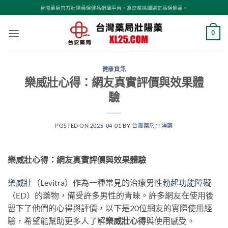
跳
台灣藥房官方壯陽藥保健品網購平台，為您嚴挑細選正品保健品。
轉
至
0
內
容
健康資訊
樂威壯心得：網友真實評價與效果體
驗
POSTED ON
2025-04-01
BY
台灣藥房壯陽藥
樂威壯心得：網友真實評價與效果體驗
樂威壯
（Levitra）作為一種常見的治療男性
勃起功能障礙
（ED）的藥物，備受許多男性的青睞。許多網友在使用後
留下了他們的心得與評價，以下是20位網友的實際使用經
驗，希望能幫助更多人了解
樂威壯心得
與使用感受。