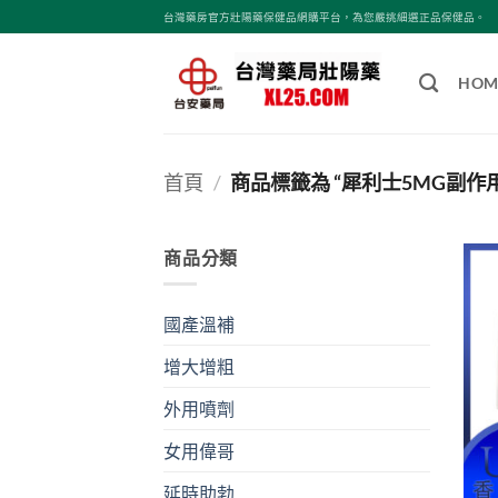
跳
台灣藥房官方壯陽藥保健品網購平台，為您嚴挑細選正品保健品。
轉
至
HOM
內
容
首頁
/
商品標籤為 “犀利士5MG副作用
商品分類
國產溫補
增大增粗
外用噴劑
女用偉哥
延時助勃
+