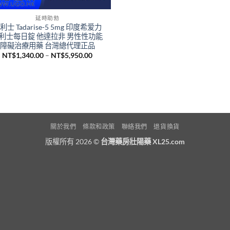
延時助勃
利士 Tadarise-5 5mg 印度希爱力
利士每日錠 他達拉非 男性性功能
障礙治療用藥 台灣總代理正品
價
NT$
1,340.00
–
NT$
5,950.00
格
範
圍：
NT$1,340.00
到
NT$5,950.00
關於我們
條款和政策
聯絡我們
退貨換貨
版權所有 2026 ©
台灣藥房壯陽藥 XL25.com