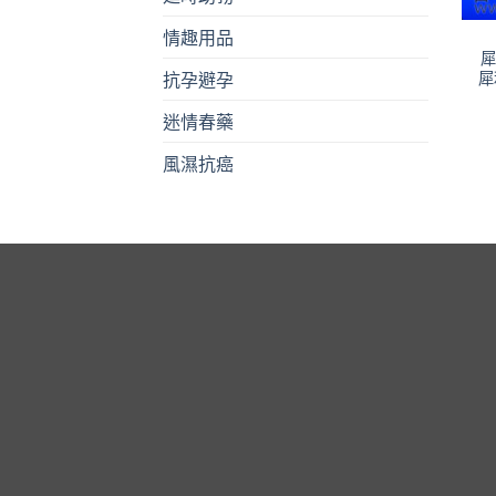
情趣用品
犀
犀
抗孕避孕
迷情春藥
風濕抗癌