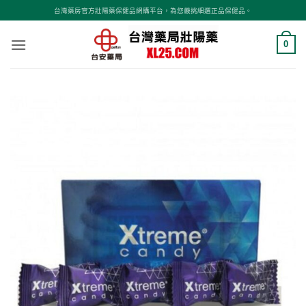
跳
台灣藥房官方壯陽藥保健品網購平台，為您嚴挑細選正品保健品。
轉
至
0
內
容