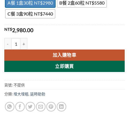
A餐 1盒30粒 NT$2980
B餐 2盒60粒 NT$5580
C餐 3盒90粒 NT$7440
NT$
2,980.00
馬來西亞汗馬糖 Xtreme Candy 1盒30粒 悍馬糖藍糖 台灣現貨正品 數
加入購物車
立即購買
貨號:
不提供
分類:
增大增粗
,
延時助勃