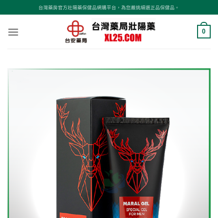
跳
台灣藥房官方壯陽藥保健品網購平台，為您嚴挑細選正品保健品。
轉
至
0
內
容