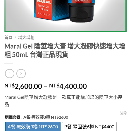
首頁
/
增大增粗
Maral Gel 陰莖增大膏 增大凝膠快速增大增
粗 50mL 台灣正品現貨
價
2,600.00
–
4,400.00
NT$
NT$
格
Maral Gel陰莖增大凝膠是一款真正能增加您的陰莖大小產
範
品
圍：
NT$2,600.00
清除
: A餐 療效裝3樽 NT$2600
選擇套餐
到
A餐 療效裝3樽 NT$2600
B餐 鞏固裝6樽 NT$4400
NT$4,400.00