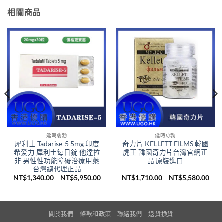
相關商品
延時助勃
延時助勃
犀利士 Tadarise-5 5mg 印度
奇力片 KELLETT FILMS 韓國
希爱力 犀利士每日錠 他達拉
虎王 韓國奇力片台灣官網正
非 男性性功能障礙治療用藥
品 原裝進口
台灣總代理正品
價
價
NT$
1,340.00
–
NT$
5,950.00
NT$
1,710.00
–
NT$
5,580.00
格
格
範
範
：
圍：
圍
$1,525.00。
NT$1,340.00
NT$
到
到
關於我們
條款和政策
聯絡我們
退貨換貨
NT$5,950.00
NT$