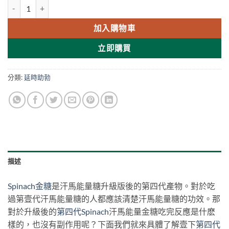
Spinach 汗馬金糖 第四代汗馬糖 人參糖 精力糖 馬來西亞進口Spinach
加入購物車
立即購買
分類:
延時助勃
描述
Spinach金糖
是汗馬能量糖升級版後的第四代產物。對於吃
過第壹代汗馬能量糖的人都應該清楚汗馬能量糖的功效。那
對於升級後的
第四代Spinach
汗馬能量金糖吃完反應是什麽
樣的，也沒有副作用呢？下面我們就來具體了解壹下
第四代