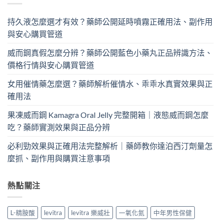
持久液怎麼選才有效？藥師公開延時噴霧正確用法、副作用
與安心購買管道
威而鋼真假怎麼分辨？藥師公開藍色小藥丸正品辨識方法、
價格行情與安心購買管道
女用催情藥怎麼選？藥師解析催情水、乖乖水真實效果與正
確用法
果凍威而鋼 Kamagra Oral Jelly 完整開箱｜液態威而鋼怎麼
吃？藥師實測效果與正品分辨
必利勁效果與正確用法完整解析｜藥師教你達泊西汀劑量怎
麼抓、副作用與購買注意事項
熱點關注
L-精胺酸
levitra
levitra 樂威壯
一氧化氮
中年男性保健