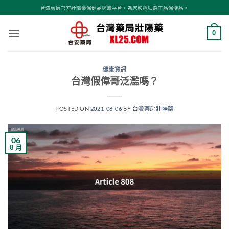
跳
台灣藥房官方壯陽藥保健品網購平台，為您嚴挑細選正品保健品。
轉
至
0
內
容
健康資訊
台灣假偉哥泛濫嗎？
POSTED ON
2021-08-06
BY
台灣藥房壯陽藥
06
8 月