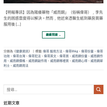
【明報專訊】因為陽痿藥物「威而鋼」（俗稱偉哥）﹐李先
生的困惑壹度得以解決。然而﹐他近來憑醫生紙到藥房買藥
服用後 […]
繼續閱讀
→
分類為《
健康資訊
》
|
標籤:
偉哥 服用方法
、
偉哥lihkg
、
偉哥份量
、
偉哥
功效
、
偉哥台灣
、
偉哥犯法
、
偉哥英文
、
偉哥買
、
威而鋼份量
、
威而鋼作
用
、
威而鋼價格
、
威而鋼副作用
、
威而鋼哪裡買
、
威而鋼心得
、
威而鋼犀
利士
、
威而鋼用法
近期文章