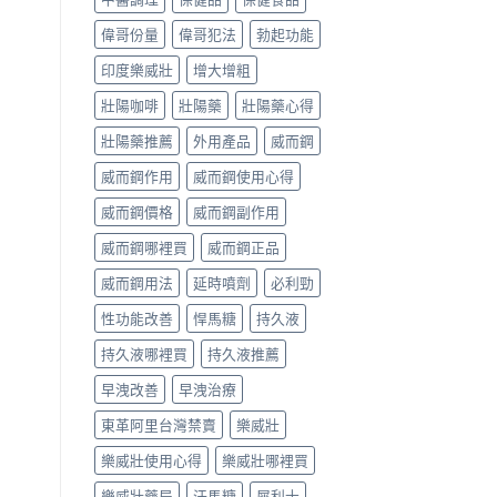
偉哥份量
偉哥犯法
勃起功能
印度樂威壯
增大增粗
壯陽咖啡
壯陽藥
壯陽藥心得
壯陽藥推薦
外用產品
威而鋼
威而鋼作用
威而鋼使用心得
威而鋼價格
威而鋼副作用
威而鋼哪裡買
威而鋼正品
威而鋼用法
延時噴劑
必利勁
性功能改善
悍馬糖
持久液
持久液哪裡買
持久液推薦
早洩改善
早洩治療
東革阿里台灣禁賣
樂威壯
樂威壯使用心得
樂威壯哪裡買
樂威壯藥局
汗馬糖
犀利士