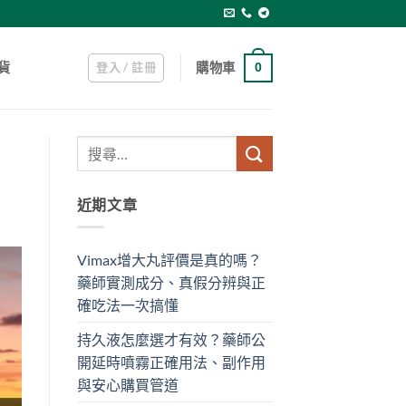
登入 / 註冊
購物車
貨
0
近期文章
Vimax增大丸評價是真的嗎？
藥師實測成分、真假分辨與正
確吃法一次搞懂
持久液怎麼選才有效？藥師公
開延時噴霧正確用法、副作用
與安心購買管道