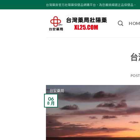
跳
台灣藥房官方壯陽藥保健品網購平台，為您嚴挑細選正品保健品。
轉
至
HOM
內
容
台
POS
06
8 月