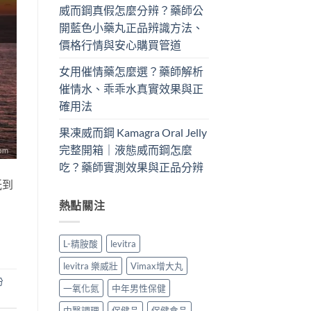
威而鋼真假怎麼分辨？藥師公
開藍色小藥丸正品辨識方法、
價格行情與安心購買管道
女用催情藥怎麼選？藥師解析
催情水、乖乖水真實效果與正
確用法
果凍威而鋼 Kamagra Oral Jelly
完整開箱｜液態威而鋼怎麼
吃？藥師實測效果與正品分辨
紙到
熱點關注
L-精胺酸
levitra
levitra 樂威壯
Vimax增大丸
份
一氧化氮
中年男性保健
中醫調理
保健品
保健食品