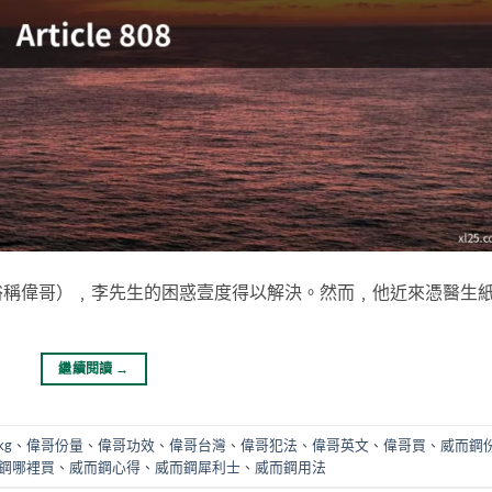
俗稱偉哥）﹐李先生的困惑壹度得以解決。然而﹐他近來憑醫生
繼續閱讀
→
kg
、
偉哥份量
、
偉哥功效
、
偉哥台灣
、
偉哥犯法
、
偉哥英文
、
偉哥買
、
威而鋼
鋼哪裡買
、
威而鋼心得
、
威而鋼犀利士
、
威而鋼用法