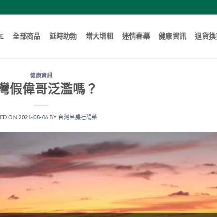
E
全部商品
延時助勃
增大增粗
迷情春藥
健康資訊
退貨換
健康資訊
灣假偉哥泛濫嗎？
TED ON
2021-08-06
BY
台灣藥房壯陽藥