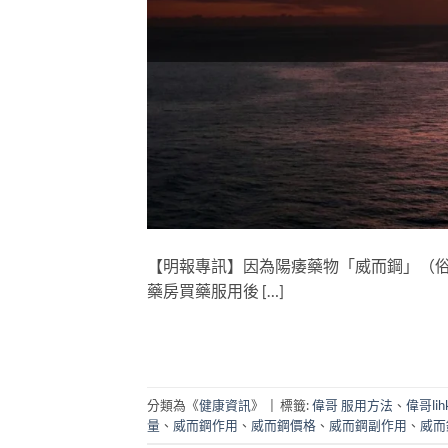
【明報專訊】因為陽痿藥物「威而鋼」（
藥房買藥服用後 […]
分類為《
健康資訊
》
|
標籤:
偉哥 服用方法
、
偉哥lih
量
、
威而鋼作用
、
威而鋼價格
、
威而鋼副作用
、
威而