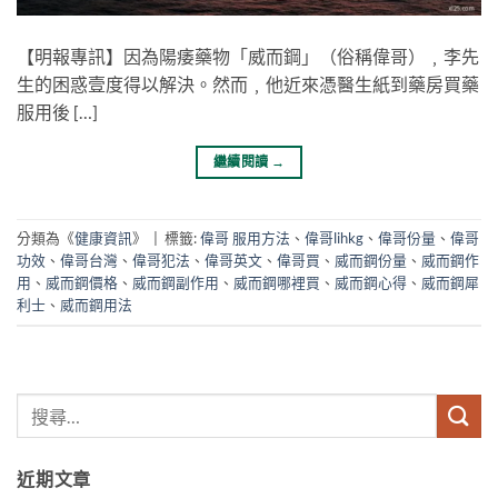
【明報專訊】因為陽痿藥物「威而鋼」（俗稱偉哥）﹐李先
生的困惑壹度得以解決。然而﹐他近來憑醫生紙到藥房買藥
服用後 […]
繼續閱讀
→
分類為《
健康資訊
》
|
標籤:
偉哥 服用方法
、
偉哥lihkg
、
偉哥份量
、
偉哥
功效
、
偉哥台灣
、
偉哥犯法
、
偉哥英文
、
偉哥買
、
威而鋼份量
、
威而鋼作
用
、
威而鋼價格
、
威而鋼副作用
、
威而鋼哪裡買
、
威而鋼心得
、
威而鋼犀
利士
、
威而鋼用法
近期文章