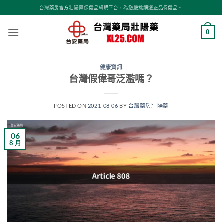
跳
台灣藥房官方壯陽藥保健品網購平台，為您嚴挑細選正品保健品。
轉
至
0
內
容
健康資訊
台灣假偉哥泛濫嗎？
POSTED ON
2021-08-06
BY
台灣藥房壯陽藥
06
8 月