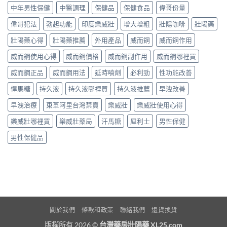
中年男性保健
中醫調理
保健品
保健食品
偉哥份量
偉哥犯法
勃起功能
印度樂威壯
增大增粗
壯陽咖啡
壯陽藥
壯陽藥心得
壯陽藥推薦
外用產品
威而鋼
威而鋼作用
威而鋼使用心得
威而鋼價格
威而鋼副作用
威而鋼哪裡買
威而鋼正品
威而鋼用法
延時噴劑
必利勁
性功能改善
悍馬糖
持久液
持久液哪裡買
持久液推薦
早洩改善
早洩治療
東革阿里台灣禁賣
樂威壯
樂威壯使用心得
樂威壯哪裡買
樂威壯藥局
汗馬糖
犀利士
男性保健
男性保健品
關於我們
條款和政策
聯絡我們
退貨換貨
版權所有 2026 ©
台灣藥房壯陽藥 XL25.com