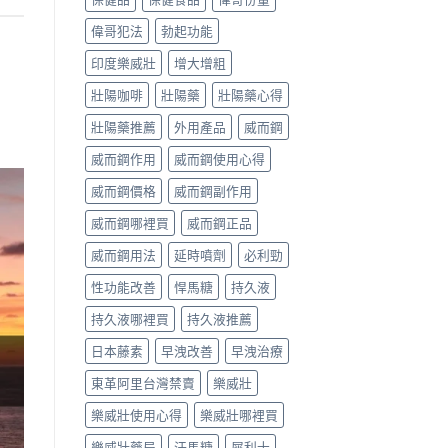
偉哥犯法
勃起功能
印度樂威壯
增大增粗
壯陽咖啡
壯陽藥
壯陽藥心得
壯陽藥推薦
外用產品
威而鋼
威而鋼作用
威而鋼使用心得
威而鋼價格
威而鋼副作用
威而鋼哪裡買
威而鋼正品
威而鋼用法
延時噴劑
必利勁
性功能改善
悍馬糖
持久液
持久液哪裡買
持久液推薦
日本藤素
早洩改善
早洩治療
東革阿里台灣禁賣
樂威壯
樂威壯使用心得
樂威壯哪裡買
樂威壯藥局
汗馬糖
犀利士