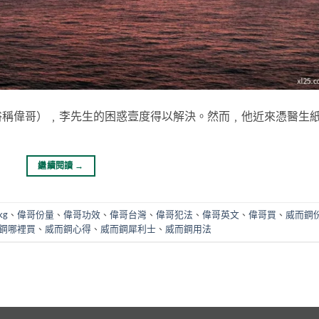
俗稱偉哥）﹐李先生的困惑壹度得以解決。然而﹐他近來憑醫生
繼續閱讀
→
kg
、
偉哥份量
、
偉哥功效
、
偉哥台灣
、
偉哥犯法
、
偉哥英文
、
偉哥買
、
威而鋼
鋼哪裡買
、
威而鋼心得
、
威而鋼犀利士
、
威而鋼用法