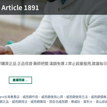
即購買正品 正品保證 藥師把關 滿額免運 2.禁止超量服用,建議每日
繼續閱讀
→
agra台灣專賣店
、
威而鋼作用
、
威而鋼使用心得
、
威而鋼使用方法
、
威而鋼價格
鋼正品
、
威而鋼用法
、
威而鋼藥局
、
屈臣氏威而鋼
、
樂威壯
、
犀利士
、
高山症