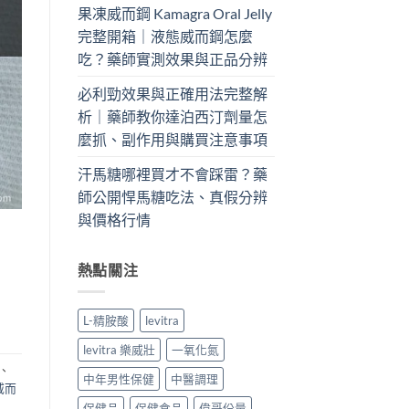
果凍威而鋼 Kamagra Oral Jelly
完整開箱｜液態威而鋼怎麼
吃？藥師實測效果與正品分辨
必利勁效果與正確用法完整解
析｜藥師教你達泊西汀劑量怎
麼抓、副作用與購買注意事項
汗馬糖哪裡買才不會踩雷？藥
師公開悍馬糖吃法、真假分辨
與價格行情
熱點關注
L-精胺酸
levitra
levitra 樂威壯
一氧化氮
、
中年男性保健
中醫調理
威而
保健品
保健食品
偉哥份量