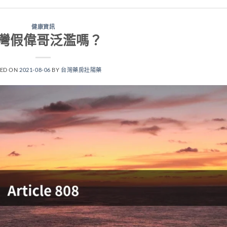
健康資訊
灣假偉哥泛濫嗎？
TED ON
2021-08-06
BY
台灣藥房壯陽藥