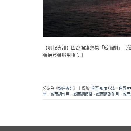
【明報專訊】因為陽痿藥物「威而鋼」（
藥房買藥服用後 […]
分類為《
健康資訊
》
|
標籤:
偉哥 服用方法
、
偉哥lih
量
、
威而鋼作用
、
威而鋼價格
、
威而鋼副作用
、
威而