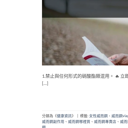
1.禁止與任何形式的硝酸酯類混用。 🔥 立
[…]
分類為《
健康資訊
》
|
標籤:
女性威而鋼
、
威而鋼vi
威而鋼副作用
、
威而鋼哪裡買
、
威而鋼專賣店
、
威而
鋼