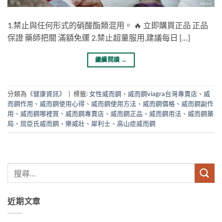
1.禁止與任何形式的硝酸酯類混用。 🔥 立即購買正品 正品
保證 藥師把關 滿額免運 2.禁止超量服用,建議每日 […]
繼續閱讀
→
分類為《
健康資訊
》
|
標籤:
女性威而鋼
、
威而鋼viagra台灣專賣店
、
威
而鋼作用
、
威而鋼使用心得
、
威而鋼使用方法
、
威而鋼價格
、
威而鋼副作
用
、
威而鋼哪裡買
、
威而鋼專賣店
、
威而鋼正品
、
威而鋼用法
、
威而鋼藥
局
、
屈臣氏威而鋼
、
樂威壯
、
犀利士
、
高山症威而鋼
近期文章