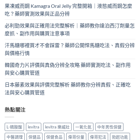
果凍威而鋼 Kamagra Oral Jelly 完整開箱｜液態威而鋼怎麼
吃？藥師實測效果與正品分辨
必利勁效果與正確用法完整解析｜藥師教你達泊西汀劑量怎
麼抓、副作用與購買注意事項
汗馬糖哪裡買才不會踩雷？藥師公開悍馬糖吃法、真假分辨
與價格行情
韓國奇力片評價與真偽分辨全攻略 藥師實測吃法、副作用
與安心購買管道
日本藤素效果與評價完整解析 藥師教你分辨真假、正確吃
法與安心購買管道
熱點關注
L-精胺酸
levitra
levitra 樂威壯
一氧化氮
中年男性保健
中醫調理
保健品
保健食品
偉哥份量
偉哥犯法
勃起功能