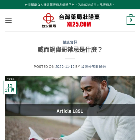
跳
台灣藥房官方壯陽藥保健品網購平台，為您嚴挑細選正品保健品。
轉
至
0
內
容
健康資訊
威而鋼偉哥禁忌是什麼？
POSTED ON
2022-11-12
BY
台灣藥房壯陽藥
12
11 月