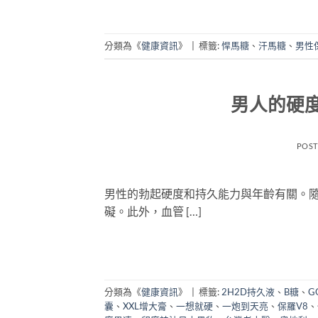
分類為《
健康資訊
》
|
標籤:
悍馬糖
、
汗馬糖
、
男性
男人的硬
POS
男性的勃起硬度和持久能力與年齡有關。
礙。此外，血管 […]
分類為《
健康資訊
》
|
標籤:
2H2D持久液
、
B糖
、
G
囊
、
XXL增大膏
、
一想就硬
、
一炮到天亮
、
保羅V8
、