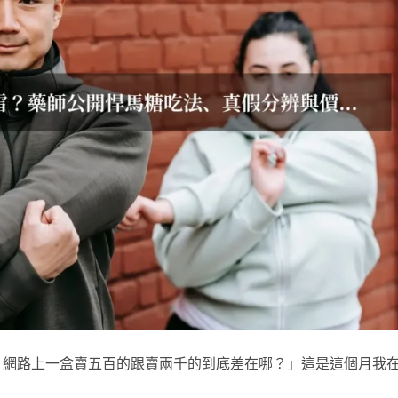
？網路上一盒賣五百的跟賣兩千的到底差在哪？」這是這個月我