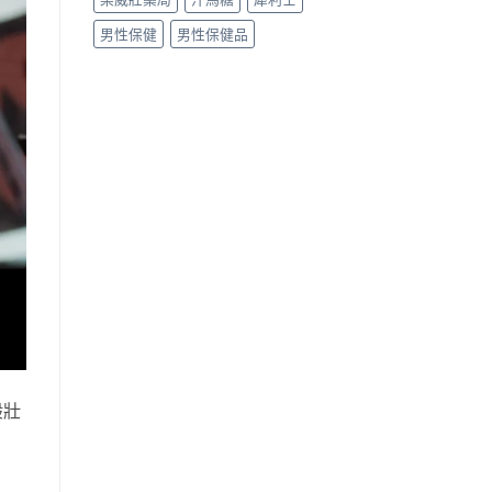
男性保健
男性保健品
般壯