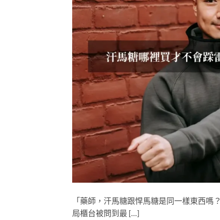
「藥師，汗馬糖跟悍馬糖是同一樣東西嗎
局櫃台被問到最 […]