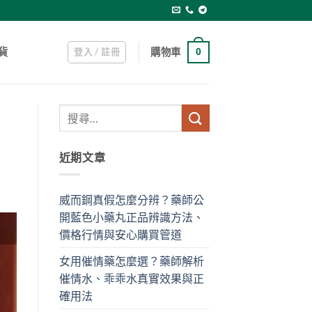
登入 / 註冊
購物車
貨
0
近期文章
威而鋼真假怎麼分辨？藥師公
開藍色小藥丸正品辨識方法、
價格行情與安心購買管道
女用催情藥怎麼選？藥師解析
催情水、乖乖水真實效果與正
確用法