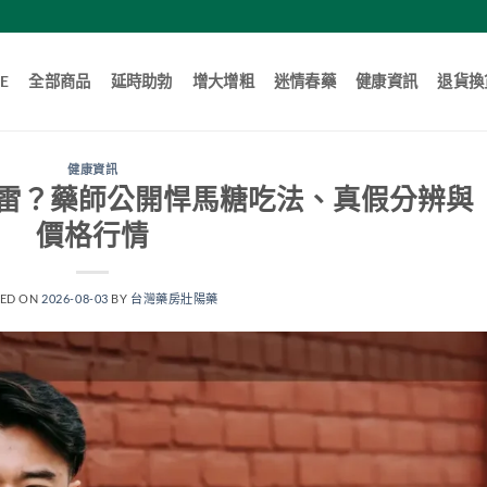
E
全部商品
延時助勃
增大增粗
迷情春藥
健康資訊
退貨換
健康資訊
雷？藥師公開悍馬糖吃法、真假分辨與
價格行情
TED ON
2026-08-03
BY
台灣藥房壯陽藥