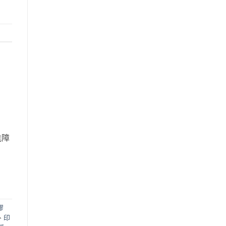
能障
膠
、
印