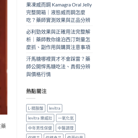
果凍威而鋼 Kamagra Oral Jelly
完整開箱｜液態威而鋼怎麼
吃？藥師實測效果與正品分辨
必利勁效果與正確用法完整解
析｜藥師教你達泊西汀劑量怎
麼抓、副作用與購買注意事項
汗馬糖哪裡買才不會踩雷？藥
師公開悍馬糖吃法、真假分辨
與價格行情
熱點關注
L-精胺酸
levitra
levitra 樂威壯
一氧化氮
在藥
中年男性保健
中醫調理
保健品
保健食品
偉哥份量