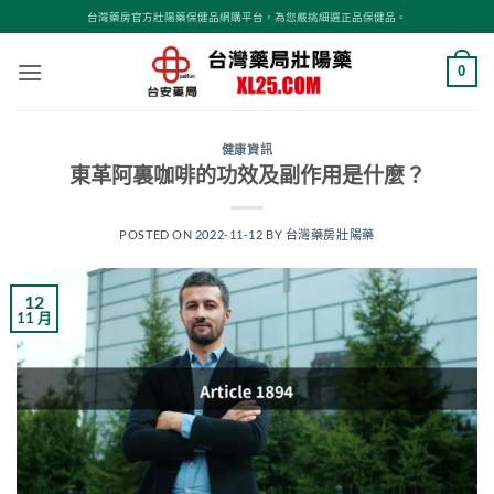
跳
台灣藥房官方壯陽藥保健品網購平台，為您嚴挑細選正品保健品。
轉
至
0
內
容
健康資訊
東革阿裏咖啡的功效及副作用是什麼？
POSTED ON
2022-11-12
BY
台灣藥房壯陽藥
12
11 月