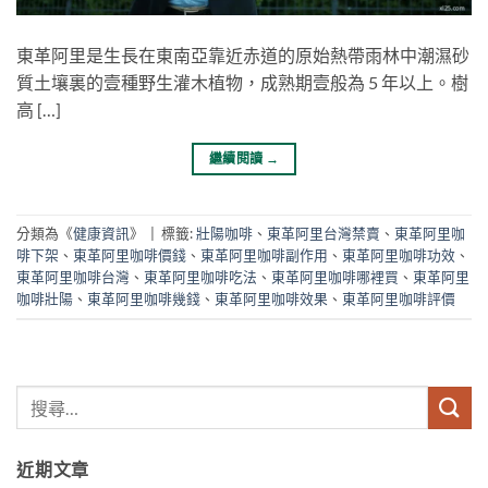
東革阿里是生長在東南亞靠近赤道的原始熱帶雨林中潮濕砂
質土壤裏的壹種野生灌木植物，成熟期壹般為 5 年以上。樹
高 […]
繼續閱讀
→
分類為《
健康資訊
》
|
標籤:
壯陽咖啡
、
東革阿里台灣禁賣
、
東革阿里咖
啡下架
、
東革阿里咖啡價錢
、
東革阿里咖啡副作用
、
東革阿里咖啡功效
、
東革阿里咖啡台灣
、
東革阿里咖啡吃法
、
東革阿里咖啡哪裡買
、
東革阿里
咖啡壯陽
、
東革阿里咖啡幾錢
、
東革阿里咖啡效果
、
東革阿里咖啡評價
近期文章