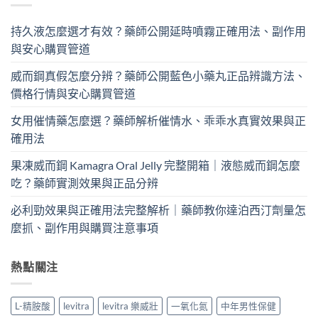
持久液怎麼選才有效？藥師公開延時噴霧正確用法、副作用
與安心購買管道
威而鋼真假怎麼分辨？藥師公開藍色小藥丸正品辨識方法、
價格行情與安心購買管道
女用催情藥怎麼選？藥師解析催情水、乖乖水真實效果與正
確用法
果凍威而鋼 Kamagra Oral Jelly 完整開箱｜液態威而鋼怎麼
吃？藥師實測效果與正品分辨
必利勁效果與正確用法完整解析｜藥師教你達泊西汀劑量怎
麼抓、副作用與購買注意事項
熱點關注
L-精胺酸
levitra
levitra 樂威壯
一氧化氮
中年男性保健