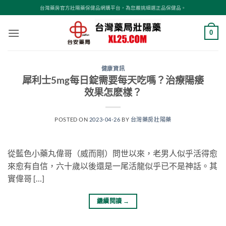
跳
台灣藥房官方壯陽藥保健品網購平台，為您嚴挑細選正品保健品。
轉
至
0
內
容
健康資訊
犀利士5mg每日錠需要每天吃嗎？治療陽痿
效果怎麽樣？
POSTED ON
2023-04-26
BY
台灣藥房壯陽藥
從藍色小藥丸偉哥（威而剛）問世以來，老男人似乎活得愈
來愈有自信，六十歲以後還是一尾活龍似乎已不是神話。其
實偉哥 […]
繼續閱讀
→