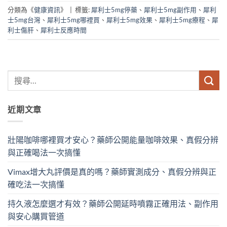
分類為《
健康資訊
》
|
標籤:
犀利士5mg停藥
、
犀利士5mg副作用
、
犀利
士5mg台灣
、
犀利士5mg哪裡買
、
犀利士5mg效果
、
犀利士5mg療程
、
犀
利士傷肝
、
犀利士反應時間
近期文章
壯陽咖啡哪裡買才安心？藥師公開能量咖啡效果、真假分辨
與正確喝法一次搞懂
Vimax增大丸評價是真的嗎？藥師實測成分、真假分辨與正
確吃法一次搞懂
持久液怎麼選才有效？藥師公開延時噴霧正確用法、副作用
與安心購買管道