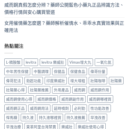
威而鋼真假怎麼分辨？藥師公開藍色小藥丸正品辨識方法、
價格行情與安心購買管道
女用催情藥怎麼選？藥師解析催情水、乖乖水真實效果與正
確用法
熱點關注
L-精胺酸
levitra
levitra 樂威壯
Vimax增大丸
一氧化氮
中年男性保健
中醫調理
保健品
保健食品
偉哥份量
偉哥犯法
勃起功能
印度樂威壯
增大增粗
壯陽咖啡
壯陽藥
壯陽藥心得
壯陽藥推薦
外用產品
威而鋼
威而鋼作用
威而鋼使用心得
威而鋼價格
威而鋼副作用
威而鋼哪裡買
威而鋼正品
威而鋼用法
延時噴劑
必利勁
性功能改善
悍馬糖
持久液
持久液哪裡買
持久液推薦
早洩改善
早洩治療
東革阿里台灣禁賣
樂威壯
樂威壯使用心得