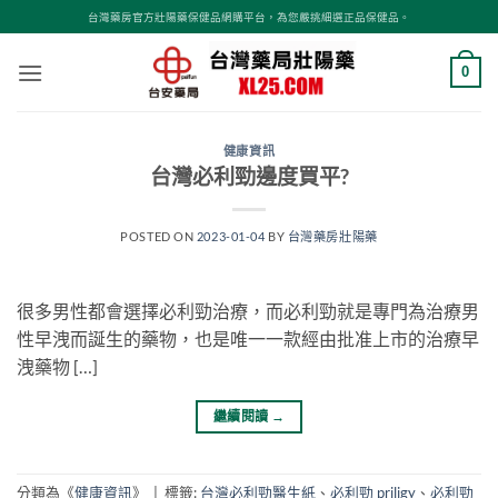
跳
台灣藥房官方壯陽藥保健品網購平台，為您嚴挑細選正品保健品。
轉
至
0
內
容
健康資訊
台灣必利勁邊度買平?
POSTED ON
2023-01-04
BY
台灣藥房壯陽藥
很多男性都會選擇必利勁治療，而必利勁就是專門為治療男
性早洩而誕生的藥物，也是唯一一款經由批准上市的治療早
洩藥物 […]
繼續閱讀
→
分類為《
健康資訊
》
|
標籤:
台灣必利勁醫生紙
、
必利勁 priligy
、
必利勁