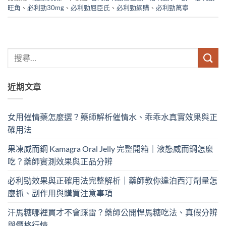
旺角
、
必利勁30mg
、
必利勁屈臣氏
、
必利勁網購
、
必利勁萬寧
近期文章
女用催情藥怎麼選？藥師解析催情水、乖乖水真實效果與正
確用法
果凍威而鋼 Kamagra Oral Jelly 完整開箱｜液態威而鋼怎麼
吃？藥師實測效果與正品分辨
必利勁效果與正確用法完整解析｜藥師教你達泊西汀劑量怎
麼抓、副作用與購買注意事項
汗馬糖哪裡買才不會踩雷？藥師公開悍馬糖吃法、真假分辨
與價格行情