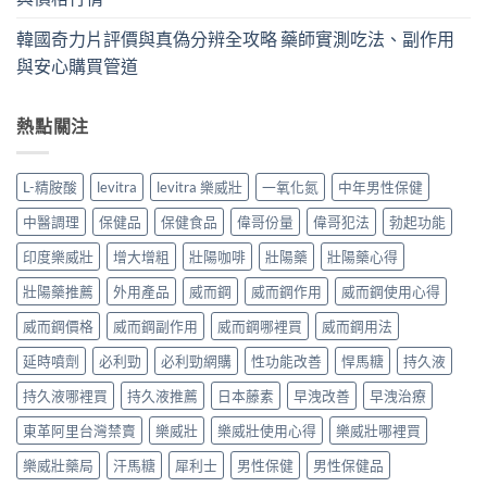
韓國奇力片評價與真偽分辨全攻略 藥師實測吃法、副作用
與安心購買管道
熱點關注
L-精胺酸
levitra
levitra 樂威壯
一氧化氮
中年男性保健
中醫調理
保健品
保健食品
偉哥份量
偉哥犯法
勃起功能
印度樂威壯
增大增粗
壯陽咖啡
壯陽藥
壯陽藥心得
壯陽藥推薦
外用產品
威而鋼
威而鋼作用
威而鋼使用心得
威而鋼價格
威而鋼副作用
威而鋼哪裡買
威而鋼用法
延時噴劑
必利勁
必利勁網購
性功能改善
悍馬糖
持久液
持久液哪裡買
持久液推薦
日本藤素
早洩改善
早洩治療
東革阿里台灣禁賣
樂威壯
樂威壯使用心得
樂威壯哪裡買
樂威壯藥局
汗馬糖
犀利士
男性保健
男性保健品