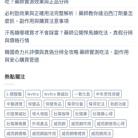
吃？藥師實測效果與正品分辨
必利勁效果與正確用法完整解析｜藥師教你達泊西汀劑量怎
麼抓、副作用與購買注意事項
汗馬糖哪裡買才不會踩雷？藥師公開悍馬糖吃法、真假分辨
與價格行情
韓國奇力片評價與真偽分辨全攻略 藥師實測吃法、副作用
與安心購買管道
熱點關注
L-精胺酸
levitra
levitra 樂威壯
一氧化氮
中年男性保健
中醫調理
保健品
保健食品
偉哥份量
偉哥犯法
勃起功能
印度樂威壯
增大增粗
壯陽咖啡
壯陽藥
壯陽藥心得
壯陽藥推薦
外用產品
威而鋼
威而鋼作用
威而鋼使用心得
威而鋼價格
威而鋼副作用
威而鋼哪裡買
威而鋼用法