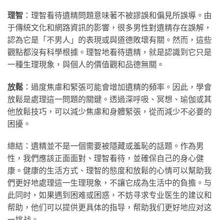
理智
：理智看待遺精問題意味著不被謬誤和偏見所誤導。由
于傳統文化和網路資訊的影響，很多男性對遺精存在誤解，
認為它是「不男人」的表現或與道德敗壞有關。然而，這些
觀點都沒有科學根據。理智地看待遺精，就是認識到它只是
一種生理現象，與個人的價值觀和品德無關。
放鬆
：過度焦慮和緊張可能會增加遺精的頻率。因此，學會
放鬆是處理這一問題的關鍵。透過深呼吸、冥想、瑜伽或其
他放鬆技巧，可以減少焦慮和身體緊張，從而減少不必要的
困擾。
總結：遺精並不是一個需要被隱藏或羞恥的話題。作為男
性，我們應該正面面對、理智看待，並確保自己的身心健
康。健康的生活方式、理智的態度和放鬆的心情可以幫助我
們更好地處理這一生理現象，不讓它成為生活中的負擔。与
此同时，如果遇到困难或困惑，不妨寻求专业医生的建议和
帮助，他们可以提供更具体的指导，帮助我们更好地应对这
一挑战。