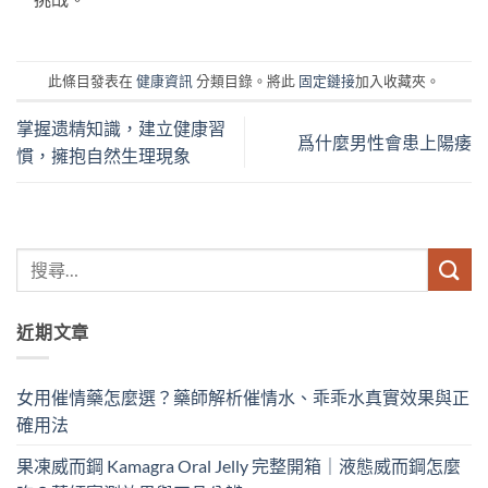
此條目發表在
健康資訊
分類目錄。將此
固定鏈接
加入收藏夾。
掌握遗精知識，建立健康習
爲什麼男性會患上陽痿
慣，擁抱自然生理現象
近期文章
女用催情藥怎麼選？藥師解析催情水、乖乖水真實效果與正
確用法
果凍威而鋼 Kamagra Oral Jelly 完整開箱｜液態威而鋼怎麼