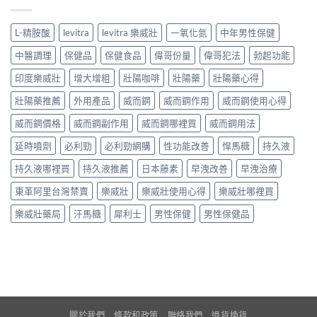
L-精胺酸
levitra
levitra 樂威壯
一氧化氮
中年男性保健
中醫調理
保健品
保健食品
偉哥份量
偉哥犯法
勃起功能
印度樂威壯
增大增粗
壯陽咖啡
壯陽藥
壯陽藥心得
壯陽藥推薦
外用產品
威而鋼
威而鋼作用
威而鋼使用心得
威而鋼價格
威而鋼副作用
威而鋼哪裡買
威而鋼用法
延時噴劑
必利勁
必利勁網購
性功能改善
悍馬糖
持久液
持久液哪裡買
持久液推薦
日本藤素
早洩改善
早洩治療
東革阿里台灣禁賣
樂威壯
樂威壯使用心得
樂威壯哪裡買
樂威壯藥局
汗馬糖
犀利士
男性保健
男性保健品
關於我們
條款和政策
聯絡我們
退貨換貨