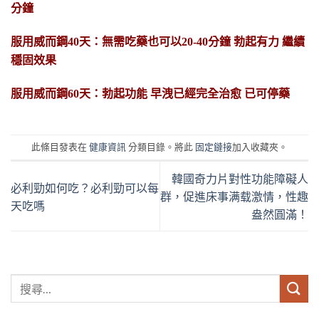
分鐘
服用威而鋼40天：無需吃藥也可以20-40分鐘 勃起有力 繼續
穩固效果
服用威而鋼60天：勃起功能 早洩已經完全治愈 已可停藥
此條目發表在
健康資訊
分類目錄。將此
固定鏈接
加入收藏夾。
韓國奇力片對性功能障礙人
必利勁如何吃？必利勁可以每
群，促進床事满载激情，性趣
天吃嗎
盎然圓滿！