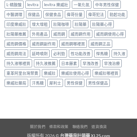
L-精胺酸
levitra
levitra 樂威壯
一氧化氮
中年男性保健
中醫調理
保健品
保健食品
偉哥份量
偉哥犯法
勃起功能
印度樂威壯
增大增粗
壯陽咖啡
壯陽藥
壯陽藥心得
壯陽藥推薦
外用產品
威而鋼
威而鋼作用
威而鋼使用心得
威而鋼價格
威而鋼副作用
威而鋼哪裡買
威而鋼正品
威而鋼用法
延時噴劑
必利勁
性功能改善
悍馬糖
持久液
持久液哪裡買
持久液推薦
日本藤素
早洩改善
早洩治療
東革阿里台灣禁賣
樂威壯
樂威壯使用心得
樂威壯哪裡買
樂威壯藥局
汗馬糖
犀利士
男性保健
男性保健品
關於我們
條款和政策
聯絡我們
退貨換貨
版權所有 2026 ©
台灣藥房壯陽藥 XL25.com