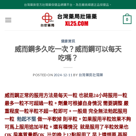
跳
台灣藥房官方壯陽藥保健品網購平台，為您嚴挑細選正品保健品。
轉
至
0
內
容
健康資訊
威而鋼多久吃一次？威而鋼可以每天
吃嗎？
POSTED ON
2024-12-11
BY
台灣藥房壯陽藥
威而鋼正常的服用方法是每天一粒 也就是24小時服用一粒
最多一粒不可超過一粒。劑量可根據自身情況 需要調整 嚴
重程度一粒半粒不超一粒即可。一般是 完全無法勃起服用
一粒
勃起不堅
做一半軟掉 則半粒。如果服用半粒效果不夠
可馬上服用追加半粒。還有種情況 就是服用了半粒效果也
OK 房事質量都OK 比如晚上12點服用了 早上還想要 再服