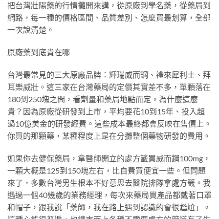
把台灣壯陽藥的行情攤開來講，從原廠到學名藥，從藥局到
網路，每一種的價格區間、品質差別、怎麼買最划算，全部
一次說清楚。
原廠藥到底貴在哪
台灣最常見的三大原廠品牌：輝瑞威而鋼、禮來犀利士、拜
耳樂威壯。這三家在台灣藥局的定價其實差不多，單顆落在
180到250塊之間，看劑量和藥局地點而定。為什麼這麼
貴？因為原廠從研發到上市，平均要花10到15年、投入超
過10億美金的研發經費。這些成本最終都會反映在售價上。
你買的那顆藥，某種程度上是在分攤整個藥物研發的費用。
如果你去健保藥局，拿醫師開立的處方籤買威而鋼100mg，
一顆大概是125到150塊左右，比自費買便宜一些。但問題
來了，多數台灣男生根本不好意思去醫院排隊拿處方籤。我
遇過一個40幾歲的業務經理，每次來藥局買產品都戴著口罩
和帽子，跟我說「藥師，我在路上遇到認識的會很尷尬」。