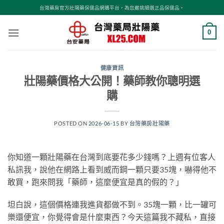
跳
台灣藥房官方壯陽藥保健品網購平台，為您嚴挑細選正品保健品。
轉
至
0
內
容
健康資訊
壯陽藥價格大公開！藥師教你聰明選
購
POSTED ON
2026-06-15
BY
台灣藥房壯陽藥
你知道一顆壯陽藥在台灣到底要花多少錢嗎？上週有位客人
私訊我，說他在網路上看到威而鋼一顆只要35塊，嚇得他不
敢買，跑來問我「藥師，這麼便宜是真的假的？」
坦白說，這個價格連我進貨都做不到。35塊一顆，比一罐可
樂還便宜，你覺得會是什麼東西？今天這篇我不藏私，直接