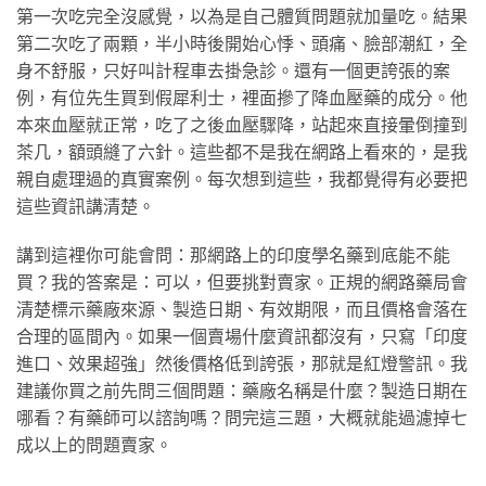
第一次吃完全沒感覺，以為是自己體質問題就加量吃。結果
第二次吃了兩顆，半小時後開始心悸、頭痛、臉部潮紅，全
身不舒服，只好叫計程車去掛急診。還有一個更誇張的案
例，有位先生買到假犀利士，裡面摻了降血壓藥的成分。他
本來血壓就正常，吃了之後血壓驟降，站起來直接暈倒撞到
茶几，額頭縫了六針。這些都不是我在網路上看來的，是我
親自處理過的真實案例。每次想到這些，我都覺得有必要把
這些資訊講清楚。
講到這裡你可能會問：那網路上的印度學名藥到底能不能
買？我的答案是：可以，但要挑對賣家。正規的網路藥局會
清楚標示藥廠來源、製造日期、有效期限，而且價格會落在
合理的區間內。如果一個賣場什麼資訊都沒有，只寫「印度
進口、效果超強」然後價格低到誇張，那就是紅燈警訊。我
建議你買之前先問三個問題：藥廠名稱是什麼？製造日期在
哪看？有藥師可以諮詢嗎？問完這三題，大概就能過濾掉七
成以上的問題賣家。