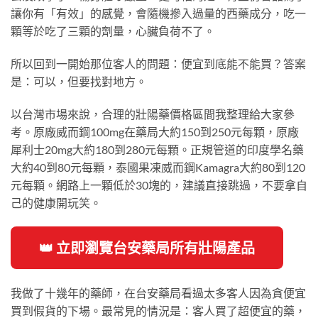
讓你有「有效」的感覺，會隨機摻入過量的西藥成分，吃一
顆等於吃了三顆的劑量，心臟負荷不了。
所以回到一開始那位客人的問題：便宜到底能不能買？答案
是：可以，但要找對地方。
以台灣市場來說，合理的壯陽藥價格區間我整理給大家參
考。原廠威而鋼100mg在藥局大約150到250元每顆，原廠
犀利士20mg大約180到280元每顆。正規管道的印度學名藥
大約40到80元每顆，泰國果凍威而鋼Kamagra大約80到120
元每顆。網路上一顆低於30塊的，建議直接跳過，不要拿自
己的健康開玩笑。
👑 立即瀏覽台安藥局所有壯陽產品
我做了十幾年的藥師，在台安藥局看過太多客人因為貪便宜
買到假貨的下場。最常見的情況是：客人買了超便宜的藥，