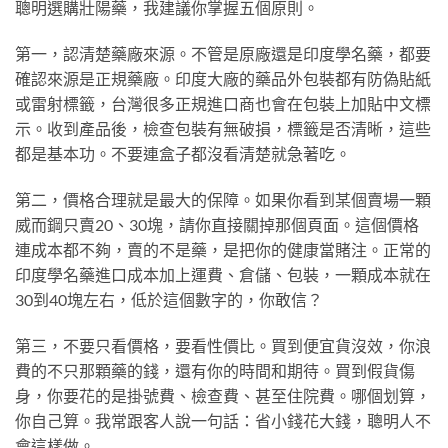
聰明選購壯陽藥，我建議你掌握五個原則。
第一，認清楚藥廠來源。不管是原廠還是印度學名藥，都要
確認來源是正規藥廠。印度大廠的藥品外包裝都有防偽貼紙
或雷射標籤，台灣很多正規進口商也會在包裝上加貼中文標
示。收到產品後，檢查包裝有無破損，標籤是否清晰，這些
都是基本功。不要連盒子都沒看清楚就急著吃。
第二，價格合理就是最大的保障。如果你看到某個賣場一顆
威而鋼只賣20、30塊，請你直接關掉那個頁面。這個價格
連成本都不夠，賣的不是藥，是把你的健康當賭注。正常的
印度學名藥進口成本加上運費、倉儲、包裝，一顆成本就在
30到40塊左右，低於這個數字的，你敢信？
第三，不要只看價格，要看性價比。買到便宜貨沒效，你浪
費的不只那顆藥的錢，還有你的時間和期待。買到假貨傷
身，你要花的是掛號費、檢查費、甚至住院費。哪個划算，
你自己算。我常跟客人說一句話：省小錢花大錢，聰明人不
會這樣做。