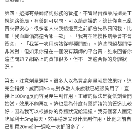
第四，選擇有藥師諮詢服務的管道。不管是實體藥局還是正
規網路藥局，有藥師可以問、可以給建議的，總比你自己亂
買來得安心。很多客人來我這邊買之前都會先私訊問我，比
如「我血壓偏高適合哪一款」、「我有在吃慢性病藥會不會
衝突」、「我第一次用應該從哪種開始」。這些問題都問得
非常對，但如果你是在一個沒有藥師的平台買，誰來回答你
這些問題？網路上的資訊很多，但不一定適合你的身體狀
況。
第五，注意劑量選擇。很多人以為買高劑量就是效果好，這
完全錯誤。威而鋼50mg對多數人來說就已經很夠用了，直
接上100mg反而容易產生副作用。正確的做法是從低劑量開
始試，效果不夠再加。這也是為什麼有藥師諮詢的管道比較
好，因為我可以根據你的身體狀況給建議。我有個客人固定
吃犀利士5mg每天，效果穩定又沒什麼副作用，比他之前自
己亂買20mg的一週吃一次舒服多了。