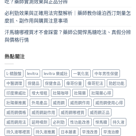
吃？藥師實測效果與正品分辨
必利勁效果與正確用法完整解析｜藥師教你達泊西汀劑量怎
麼抓、副作用與購買注意事項
汗馬糖哪裡買才不會踩雷？藥師公開悍馬糖吃法、真假分辨
與價格行情
熱點關注
L-精胺酸
levitra
levitra 樂威壯
一氧化氮
中年男性保健
中醫調理
保健品
保健食品
偉哥份量
偉哥犯法
勃起功能
印度樂威壯
增大增粗
壯陽咖啡
壯陽藥
壯陽藥心得
壯陽藥推薦
外用產品
威而鋼
威而鋼作用
威而鋼使用心得
威而鋼價格
威而鋼副作用
威而鋼哪裡買
威而鋼正品
威而鋼用法
延時噴劑
必利勁
性功能改善
悍馬糖
持久液
持久液哪裡買
持久液推薦
日本藤素
早洩改善
早洩治療