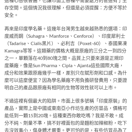
這種心態很普遍，也讓市面上各種不需要處方的管道有了生
存空間。這個情況我很理解，但還是必須提醒：方便不等於
安全。
再來是印度學名藥。這幾年台灣男生越來越熟悉的選項：印
度威而鋼（Suhagra、Manforce、Cenforce）、印度犀利士
（Tadarise、Cialis黑片）、必利吉（Poxet-60）、泰國果凍
Kamagra等等。這類藥的價格大概是原廠的三分之一到四分
之一，單顆落在40到80塊之間。品質上只要來源是正規印
度藥廠，像是Sun Pharma、Cipla、Ajanta這些國際大廠，
成分和效果跟原廠幾乎一樣，差別只在賦形劑和口感。為什
麼可以這麼便宜？因為學名藥廠不用負擔研發費用，只要證
明自己的產品跟原廠有相同的生物等效性就可以上市。
不過這裡有個最大的陷阱。市面上很多號稱「印度原裝」的
產品，實際上是中國或東南亞小作坊生產的仿冒品，價格可
能低到一顆15到20塊。這種東西你敢吃嗎？我是不敢。成
分不純、劑量不準，搞不好裡面包的是麵粉加辣椒粉，吃下
去沒效事小，傷身體才嚴重。更可怕的是，有些仿冒品為了