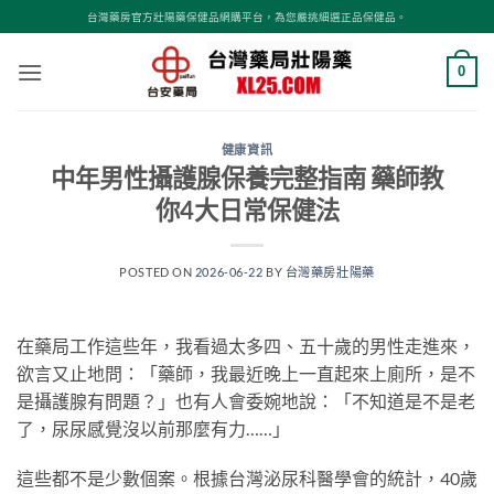
跳
台灣藥房官方壯陽藥保健品網購平台，為您嚴挑細選正品保健品。
轉
至
0
內
容
健康資訊
中年男性攝護腺保養完整指南 藥師教
你4大日常保健法
POSTED ON
2026-06-22
BY
台灣藥房壯陽藥
在藥局工作這些年，我看過太多四、五十歲的男性走進來，
欲言又止地問：「藥師，我最近晚上一直起來上廁所，是不
是攝護腺有問題？」也有人會委婉地說：「不知道是不是老
了，尿尿感覺沒以前那麼有力……」
這些都不是少數個案。根據台灣泌尿科醫學會的統計，40歲