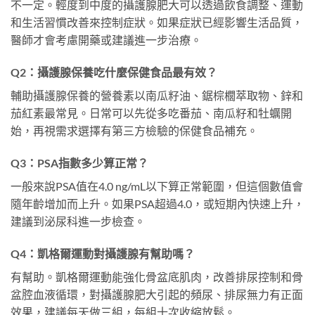
不一定。輕度到中度的攝護腺肥大可以透過飲食調整、運動
和生活習慣改善來控制症狀。如果症狀已經影響生活品質，
醫師才會考慮開藥或建議進一步治療。
Q2：攝護腺保養吃什麼保健食品最有效？
輔助攝護腺保養的營養素以南瓜籽油、鋸棕櫚萃取物、鋅和
茄紅素最常見。日常可以先從多吃番茄、南瓜籽和牡蠣開
始，再視需求選擇有第三方檢驗的保健食品補充。
Q3：PSA指數多少算正常？
一般來說PSA值在4.0 ng/mL以下算正常範圍，但這個數值會
隨年齡增加而上升。如果PSA超過4.0，或短期內快速上升，
建議到泌尿科進一步檢查。
Q4：凱格爾運動對攝護腺有幫助嗎？
有幫助。凱格爾運動能強化骨盆底肌肉，改善排尿控制和骨
盆腔血液循環，對攝護腺肥大引起的頻尿、排尿無力有正面
效果，建議每天做三組，每組十次收縮放鬆。