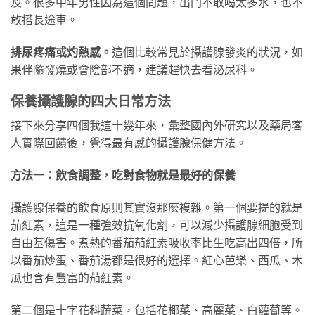
及。很多中年男性因為這個問題，出門不敢喝太多水，也不
敢搭長途車。
排尿疼痛或灼熱感。
這個比較常見於攝護腺發炎的狀況，如
果伴隨發燒或會陰部不適，建議趕快去看泌尿科。
保養攝護腺的四大日常方法
接下來分享四個我這十幾年來，彙整國內外研究以及藥局客
人實際回饋後，覺得最有感的攝護腺保健方法。
方法一：飲食調整，吃對食物就是最好的保養
攝護腺保養的飲食原則其實沒那麼複雜。第一個要提的就是
茄紅素，這是一種強效抗氧化劑，可以減少攝護腺細胞受到
自由基傷害。煮熟的番茄茄紅素吸收率比生吃高出四倍，所
以番茄炒蛋、番茄湯都是很好的選擇。紅心芭樂、西瓜、木
瓜也含有豐富的茄紅素。
第二個是十字花科蔬菜，包括花椰菜、高麗菜、白蘿蔔等。