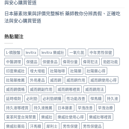
與安心購買管道
日本藤素效果與評價完整解析 藥師教你分辨真假、正確吃
法與安心購買管道
熱點關注
L-精胺酸
levitra
levitra 樂威壯
一氧化氮
中年男性保健
中醫調理
保健品
保健食品
偉哥份量
偉哥犯法
勃起功能
印度樂威壯
增大增粗
壯陽咖啡
壯陽藥
壯陽藥心得
壯陽藥推薦
外用產品
威而鋼
威而鋼作用
威而鋼使用心得
威而鋼價格
威而鋼副作用
威而鋼哪裡買
威而鋼用法
延時噴劑
必利勁
必利勁網購
性功能改善
悍馬糖
持久液
持久液哪裡買
持久液推薦
日本藤素
早洩改善
早洩治療
東革阿里台灣禁賣
樂威壯
樂威壯使用心得
樂威壯哪裡買
樂威壯藥局
汗馬糖
犀利士
男性保健
男性保健品