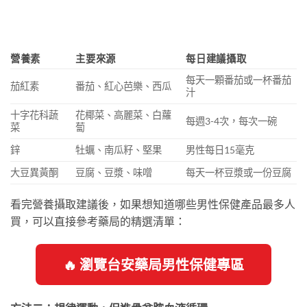
營養素
主要來源
每日建議攝取
每天一顆番茄或一杯番茄
茄紅素
番茄、紅心芭樂、西瓜
汁
十字花科蔬
花椰菜、高麗菜、白蘿
每週3-4次，每次一碗
菜
蔔
鋅
牡蠣、南瓜籽、堅果
男性每日15毫克
大豆異黃酮
豆腐、豆漿、味噌
每天一杯豆漿或一份豆腐
看完營養攝取建議後，如果想知道哪些男性保健產品最多人
買，可以直接參考藥局的精選清單：
🔥 瀏覽台安藥局男性保健專區