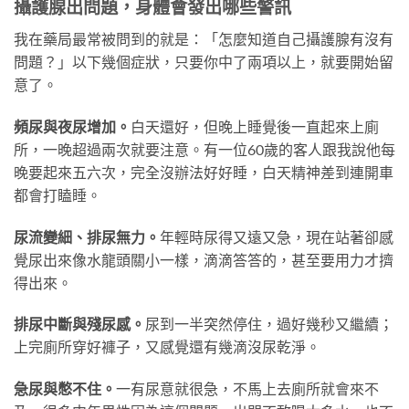
攝護腺出問題，身體會發出哪些警訊
我在藥局最常被問到的就是：「怎麼知道自己攝護腺有沒有
問題？」以下幾個症狀，只要你中了兩項以上，就要開始留
意了。
頻尿與夜尿增加。
白天還好，但晚上睡覺後一直起來上廁
所，一晚超過兩次就要注意。有一位60歲的客人跟我說他每
晚要起來五六次，完全沒辦法好好睡，白天精神差到連開車
都會打瞌睡。
尿流變細、排尿無力。
年輕時尿得又遠又急，現在站著卻感
覺尿出來像水龍頭關小一樣，滴滴答答的，甚至要用力才擠
得出來。
排尿中斷與殘尿感。
尿到一半突然停住，過好幾秒又繼續；
上完廁所穿好褲子，又感覺還有幾滴沒尿乾淨。
急尿與憋不住。
一有尿意就很急，不馬上去廁所就會來不