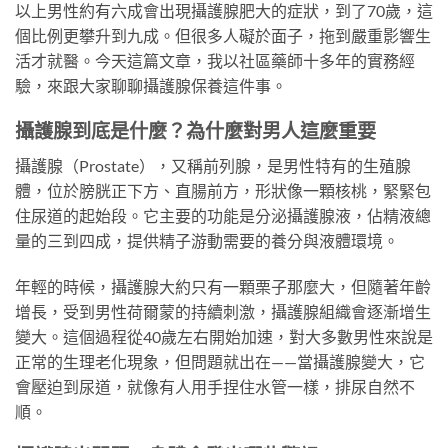
以上男性約有六成會出現攝護腺肥大的症狀，到了70歲，這
個比例更攀升到九成。但很多人礙於面子，拖到嚴重影響生
活才就醫。今天這篇文章，我以社區藥師十多年的實務經
驗，來跟大家聊聊攝護腺保養這件事。
攝護腺到底是什麼？為什麼對男人這麼重要
攝護腺（Prostate），又稱前列腺，是男性特有的生殖腺
體，位於膀胱正下方、直腸前方，形狀像一顆核桃，緊緊包
住尿道的起始段。它主要的功能是分泌攝護腺液，佔精液總
量的三到四成，提供精子游動需要的養分與液體環境。
年輕的時候，攝護腺大約只有一顆栗子那麼大，但隨著年齡
增長，受到男性荷爾蒙的持續刺激，攝護腺組織會逐漸增生
變大。這個過程從40歲左右開始加速，對大多數男性來說是
正常的生理老化現象，但問題就出在——當攝護腺變大，它
會壓迫到尿道，就像有人用手捏住水管一樣，排尿自然不
順。