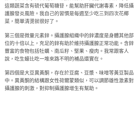
這類蔬菜含有硫代葡萄糖苷，能幫助肝臟代謝毒素，降低攝
護腺發炎風險。我自己的習慣是每週至少吃三到四次花椰
菜，簡單清燙就很好了。
第三個是微量元素鋅。攝護腺組織中的鋅濃度是身體其他部
位的十倍以上，充足的鋅有助於維持攝護腺正常功能。含鋅
豐富的食物包括牡蠣、南瓜籽、堅果、瘦肉。我常跟客人
說，吃生蠔比吃一堆來路不明的補品還實在。
第四個是大豆異黃酮，存在於豆腐、豆漿、味噌等黃豆製品
中。異黃酮的結構跟女性荷爾蒙類似，可以調節雄性激素對
攝護腺的刺激，對抑制攝護腺增生有幫助。