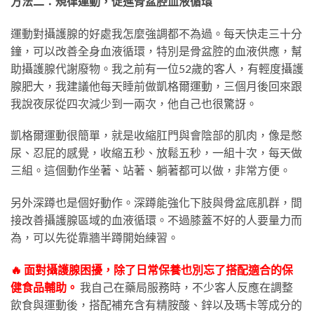
方法二：規律運動，促進骨盆腔血液循環
運動對攝護腺的好處我怎麼強調都不為過。每天快走三十分
鐘，可以改善全身血液循環，特別是骨盆腔的血液供應，幫
助攝護腺代謝廢物。我之前有一位52歲的客人，有輕度攝護
腺肥大，我建議他每天睡前做凱格爾運動，三個月後回來跟
我說夜尿從四次減少到一兩次，他自己也很驚訝。
凱格爾運動很簡單，就是收縮肛門與會陰部的肌肉，像是憋
尿、忍屁的感覺，收縮五秒、放鬆五秒，一組十次，每天做
三組。這個動作坐著、站著、躺著都可以做，非常方便。
另外深蹲也是個好動作。深蹲能強化下肢與骨盆底肌群，間
接改善攝護腺區域的血液循環。不過膝蓋不好的人要量力而
為，可以先從靠牆半蹲開始練習。
🔥 面對攝護腺困擾，除了日常保養也別忘了搭配適合的保
健食品輔助。
我自己在藥局服務時，不少客人反應在調整
飲食與運動後，搭配補充含有精胺酸、鋅以及瑪卡等成分的