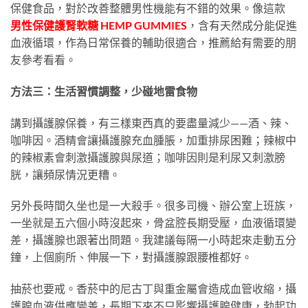
保健食品，對於改善整體男性機能有不錯的效果。像這款
男性保健護腎軟糖 HEMP GUMMIES
，含有天然成分能促進
血液循環，作為日常保養的輔助很適合，推薦給有需要的朋
友參考看看。
方法三：生活習慣調整，少碰地雷食物
講到攝護腺保養，有三樣東西真的要盡量減少——酒、辣、
咖啡因。酒精會讓攝護腺充血腫脹，加重排尿困難；辣椒中
的辣椒素會刺激攝護腺與尿道；咖啡因則是利尿又刺激膀
胱，讓頻尿情況更糟。
另外長時間久坐也是一大殺手。很多司機、辦公室上班族，
一坐就是五六個小時沒起來，骨盆腔長期受壓，血液循環變
差，攝護腺也跟著出問題。我建議每隔一小時起來走動五分
鐘，上個廁所、伸展一下，對攝護腺跟腰椎都好。
抽菸也要戒。香菸中的尼古丁與重金屬會造成血管收縮，攝
護腺血液供應變差，長期下來不只影響攝護腺健康，勃起功