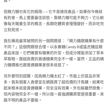
擇。
但精力糖也有它的極限——它不是速效產品。如果你今晚就
有約會、馬上需要最佳狀態，靠精力糖可能不夠力。它比較
像每天喝養生茶的概念，長期吃體質會慢慢變好，而非吃完
立刻見效。
我在藥局最常被問的另一個問題是：「精力糖跟糖果有什麼
不同？」這個問題很合理。以永春糖Candy B或猛虎糖這類
產品來說，它們確實有糖果的外型，但成分裡面添加了草本
萃取物，跟超商賣的普通糖果完全不一樣。當然，正品的精
力糖價格也跟普通糖果差很多就是了。
另外要特別提醒，因為精力糖太紅了，市面上仿冒品非常
多。我有個客人貪便宜在網路買了超低價的汗馬糖，結果吃
起來根本就是普通糖果，完全沒有效果。外包裝雖然很像，
但內容物完全不一樣。所以我一直強調購買管道很重要，來
路不明的產品不要碰。