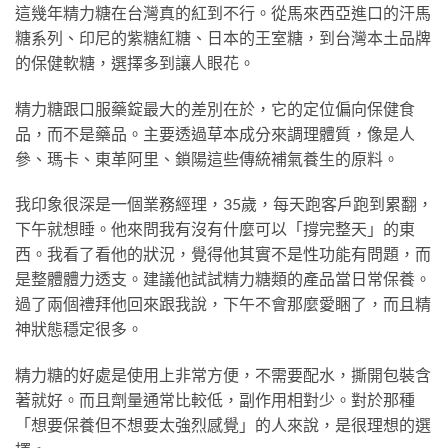
這幾年精力糖在台灣真的紅到不行。從馬來西亞進口的汗馬
糖系列、印尼的紫糖紅糖、日本的王室糖，到台灣本土品牌
的保健軟糖，選擇多到讓人眼花。
精力糖跟口服藥錠最大的差別在於，它的定位偏向保健食
品，而不是藥品。主要透過草本成分來調理體質，像是人
參、瑪卡、東革阿里、鎖陽這些傳統補氣養生的原料。
我印象很深是一個業務經理，35歲，每天跑客戶跑到累翻，
下午就想睡。他來問我有沒有什麼可以「撐完整天」的東
西。我看了看他的狀況，覺得他其實不是性功能有問題，而
是整體體力透支。建議他試試精力糖類的產品當日常保養。
過了兩個禮拜他回來跟我說，下午不會那麼愛睏了，而且精
神狀態穩定很多。
精力糖的好處是使用上非常方便，不需要配水，撕開包裝含
著就好。而且劑量通常比較低，副作用相對少。對於那種
「想要保養但不想要太強烈感覺」的人來說，是很理想的選