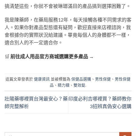
搞清楚這些，你就不會被琳瑯滿目的產品搞到選擇困難了。
我是陳藥師，在藥局服務12年，每天接觸各種不同需求的客
人。如果你對產品型態還有疑問，歡迎直接來店裡諮詢，我
會根據你的實際狀況給建議。畢竟每個人的身體都不一樣，
適合別人的不一定適合你。
🛒
前往成人用品官方商城選購更多產品 →
這篇文章發表於
健康資訊
並被標籤為
保健品選購
、
男性保健
、
男性保健
品
、
精力糖
、
雙效錠
.
壯陽藥哪裡買台灣最安心？藥
印度必利吉哪裡買？藥師教你
師完整解析
3招辨真偽安心選購