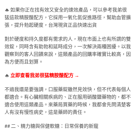
🔥 如果你正在找有效又安全的速效產品，可以參考我弟很
猛這款精胺酸配方，它採用一氧化氮促進路徑，幫助血管擴
張，提升勃起硬度，台灣現貨正品快速出貨
對於硬度和持久度都有需求的人，現在市面上也有所謂的雙
效錠，同時含有助勃和延時成分，一次解決兩種困擾。以我
觀察到的客人回饋來說，這類產品的回購率確實比較高，因
為方便而且划算。
🔥
立即查看我弟很猛精胺酸配方 →
不過我還是要強調，口服藥錠雖然見效快，但不代表每個人
都適合。有心臟相關疾病的、正在服用硝酸鹽藥物的，都不
適合使用這類產品。來藥局買藥的時候，我都會先問清楚客
人有沒有慢性病史，這是藥師的責任。
## 二、精力糖與保健軟糖：日常保養的新寵