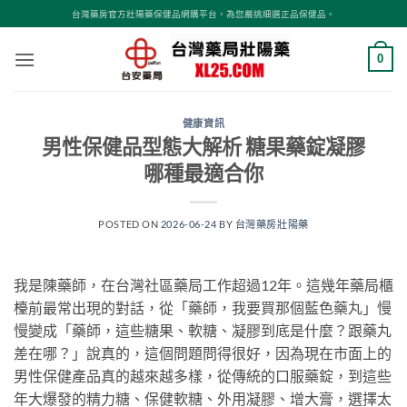
跳
台灣藥房官方壯陽藥保健品網購平台，為您嚴挑細選正品保健品。
轉
至
0
內
容
健康資訊
男性保健品型態大解析 糖果藥錠凝膠
哪種最適合你
POSTED ON
2026-06-24
BY
台灣藥房壯陽藥
我是陳藥師，在台灣社區藥局工作超過12年。這幾年藥局櫃
檯前最常出現的對話，從「藥師，我要買那個藍色藥丸」慢
慢變成「藥師，這些糖果、軟糖、凝膠到底是什麼？跟藥丸
差在哪？」說真的，這個問題問得很好，因為現在市面上的
男性保健產品真的越來越多樣，從傳統的口服藥錠，到這些
年大爆發的精力糖、保健軟糖、外用凝膠、增大膏，選擇太