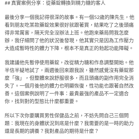
## 真實案例分享：從藥錠轉換到精力糖的客人
最後分享一個我記得很深的故事。有一個52歲的陳先生，他
看到朋友吃某款藥錠效果很好就跟著買，結果吃了之後頭痛
得非常厲害，隔天完全沒辦法上班。他跑來藥局問我怎麼
辦，我仔細問了他的狀況後發現，他其實只是因為工作壓力
大造成暫時性的體力下降，根本不是真正的勃起功能障礙。
我建議他先暫停使用藥錠，改從精力糖和作息調整開始。他
半信半疑地試了，兩週後回來跟我說，雖然感覺沒有藥錠那
麼「強」，但整體來說舒服很多，而且頭痛的副作用完全消
失了。一個月後他的體力也明顯恢復，性功能也跟著自然改
善。這個案例說明了一件事：最貴最強的產品不一定適合
你，找到對的型態比什麼都重要。
所以下次你要購買男性保健品之前，不妨先問自己三個問
題：我現在的身體狀況到底是什麼？我需要的是一時的助力
還是長期的調養？我對產品的期待是什麼？