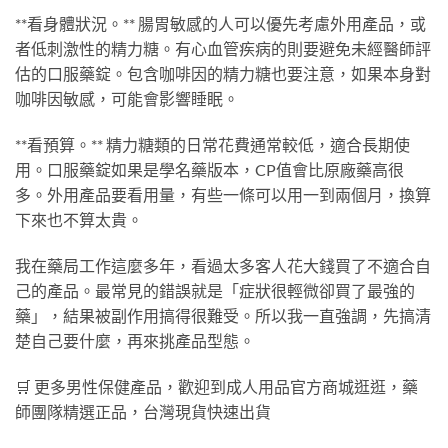
**看身體狀況。** 腸胃敏感的人可以優先考慮外用產品，或
者低刺激性的精力糖。有心血管疾病的則要避免未經醫師評
估的口服藥錠。包含咖啡因的精力糖也要注意，如果本身對
咖啡因敏感，可能會影響睡眠。
**看預算。** 精力糖類的日常花費通常較低，適合長期使
用。口服藥錠如果是學名藥版本，CP值會比原廠藥高很
多。外用產品要看用量，有些一條可以用一到兩個月，換算
下來也不算太貴。
我在藥局工作這麼多年，看過太多客人花大錢買了不適合自
己的產品。最常見的錯誤就是「症狀很輕微卻買了最強的
藥」，結果被副作用搞得很難受。所以我一直強調，先搞清
楚自己要什麼，再來挑產品型態。
🛒 更多男性保健產品，歡迎到成人用品官方商城逛逛，藥
師團隊精選正品，台灣現貨快速出貨