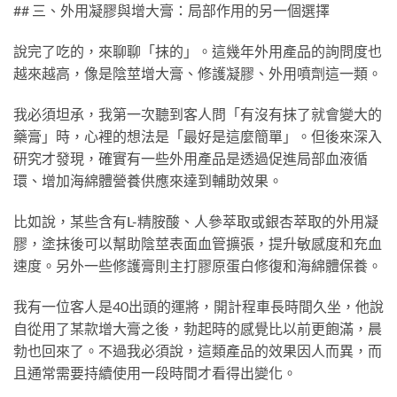
## 三、外用凝膠與增大膏：局部作用的另一個選擇
說完了吃的，來聊聊「抹的」。這幾年外用產品的詢問度也
越來越高，像是陰莖增大膏、修護凝膠、外用噴劑這一類。
我必須坦承，我第一次聽到客人問「有沒有抹了就會變大的
藥膏」時，心裡的想法是「最好是這麼簡單」。但後來深入
研究才發現，確實有一些外用產品是透過促進局部血液循
環、增加海綿體營養供應來達到輔助效果。
比如說，某些含有L-精胺酸、人參萃取或銀杏萃取的外用凝
膠，塗抹後可以幫助陰莖表面血管擴張，提升敏感度和充血
速度。另外一些修護膏則主打膠原蛋白修復和海綿體保養。
我有一位客人是40出頭的運將，開計程車長時間久坐，他說
自從用了某款增大膏之後，勃起時的感覺比以前更飽滿，晨
勃也回來了。不過我必須說，這類產品的效果因人而異，而
且通常需要持續使用一段時間才看得出變化。