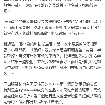
藍色小藥丸，還是現在流行的雙效片、學名藥，都屬於這一
類。
這類產品的最大優勢就是效果明確、見效時間可預期。以目
前市面上常見的西藥成分來說，服用後大約30分鐘到1小時
就會有感，藥效持續時間從4小時到36小時都有。
我遇過一個46歲的科技業主管，第一次來藥局的時候很緊
張，小聲問我：「藥師，我這幾年硬度明顯變差，常常一半
就軟掉，有沒有比較有效的東西？」我建議他先試試單方藥
錠，結果一週後他回來跟我說效果很好，而且副作用比他想
像中輕微。他說早知道這麼有效，就不用在那邊自己撐那麼
久了。
但口服藥錠也有需要注意的地方。第一個是對腸胃的影響，
特別是含有Sildenafil成分的產品，如果吃大餐後服用，藥效
會被延遲或打折。第二個是有些人會出現臉部潮紅或頭痛的
副作用，但大部分都是短暫且輕微的。