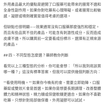
外用產品最大的優點是避開了口服藥可能帶來的腸胃不適和
全身性副作用。如果你對吃藥有心理障礙，或者腸胃比較敏
感，凝膠或噴劑確實是值得考慮的選項。
但缺點也很明顯——效果通常沒有口服藥那麼強烈和穩定。
而且有些品質不佳的產品，可能含有刺激性成分，反而造成
皮膚不適。所以購買前一定要看成份標示，選擇有正規來源
的產品。
## 四、不同型態怎麼選？藥師教你判斷
看完以上三種型態的分析，你可能會想：「所以我到底該買
哪一種？」這沒有標準答案，但我可以提供幾個判斷方向：
**看使用時機。** 如果你今晚有約會、需要立即助陣，口服
藥錠或雙效片會是首選。如果你是想要長期調理、改善整體
體力和精神狀態，精力糖或保健軟糖更適合。如果你不喜歡
吃藥，只想針對局部做保養，外用凝膠可以試試。