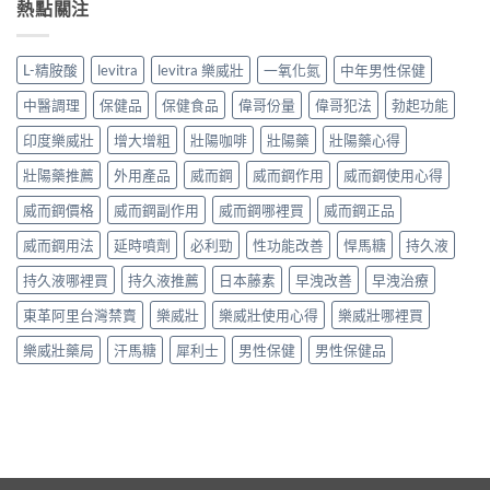
熱點關注
L-精胺酸
levitra
levitra 樂威壯
一氧化氮
中年男性保健
中醫調理
保健品
保健食品
偉哥份量
偉哥犯法
勃起功能
印度樂威壯
增大增粗
壯陽咖啡
壯陽藥
壯陽藥心得
壯陽藥推薦
外用產品
威而鋼
威而鋼作用
威而鋼使用心得
威而鋼價格
威而鋼副作用
威而鋼哪裡買
威而鋼正品
威而鋼用法
延時噴劑
必利勁
性功能改善
悍馬糖
持久液
持久液哪裡買
持久液推薦
日本藤素
早洩改善
早洩治療
東革阿里台灣禁賣
樂威壯
樂威壯使用心得
樂威壯哪裡買
樂威壯藥局
汗馬糖
犀利士
男性保健
男性保健品