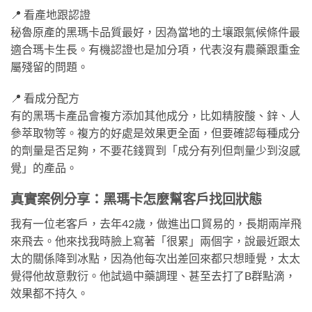
📍 看產地跟認證
秘魯原產的黑瑪卡品質最好，因為當地的土壤跟氣候條件最
適合瑪卡生長。有機認證也是加分項，代表沒有農藥跟重金
屬殘留的問題。
📍 看成分配方
有的黑瑪卡產品會複方添加其他成分，比如精胺酸、鋅、人
參萃取物等。複方的好處是效果更全面，但要確認每種成分
的劑量是否足夠，不要花錢買到「成分有列但劑量少到沒感
覺」的產品。
真實案例分享：黑瑪卡怎麼幫客戶找回狀態
我有一位老客戶，去年42歲，做進出口貿易的，長期兩岸飛
來飛去。他來找我時臉上寫著「很累」兩個字，說最近跟太
太的關係降到冰點，因為他每次出差回來都只想睡覺，太太
覺得他故意敷衍。他試過中藥調理、甚至去打了B群點滴，
效果都不持久。