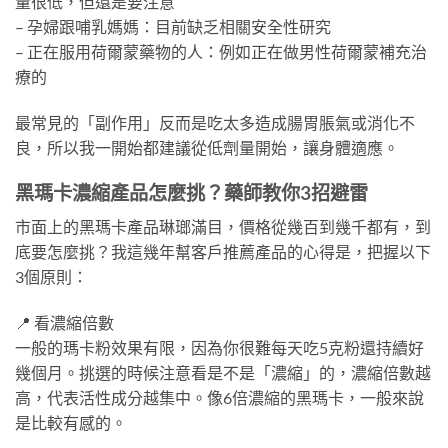
量很低，但還是要注意
– 孕婦跟哺乳媽媽：目前缺乏相關安全性研究
– 正在服用荷爾蒙藥物的人：例如正在做男性荷爾蒙補充治
療的
最常見的「副作用」反而是吃太多造成腸胃脹氣或消化不
良，所以我一開始都建議從低劑量開始，讓身體適應。
黑瑪卡濃縮產品怎麼挑？藥師教你3招避雷
市面上的黑瑪卡產品琳瑯滿目，價格從幾百到幾千都有，到
底要怎麼挑？我這幾年幫客戶推薦產品的心得是，把握以下
3個原則：
📍 看濃縮倍數
一般的瑪卡粉效果有限，因為你很難每天吃5克粉還持續好
幾個月。挑選的時候注意看是不是「濃縮」的，濃縮倍數越
高，代表活性成分越集中。像6倍濃縮的黑瑪卡，一般來說
是比較有感的。