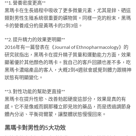
**1. 營養密度更高**
黑瑪卡在生長過程中吸收了更多微量元素，尤其是鋅、硒這
類對男性生殖系統很重要的礦物質。同樣一克的粉末，黑瑪
卡的營養成分約是黃瑪卡的2到3倍。
**2. 提升精力的效果更明顯**
2016年有一篇發表在《Journal of Ethnopharmacology》的
研究就指出，黑瑪卡在提升精子質量和運動能力方面，效果
顯著優於其他顏色的瑪卡。我自己的客戶回饋也差不多，吃
黑瑪卡濃縮產品的客人，大概2到4週就會感覺到體力跟精神
狀態有明顯變化。
**3. 對性功能的幫助更直接**
黑瑪卡在提升性慾、改善勃起硬度這部分，效果是真的有
感。它不是像威而鋼那種立即見效的藥品，而是透過調節身
體內分泌、平衡荷爾蒙，讓整體狀態慢慢回來。
黑瑪卡對男性的5大功效