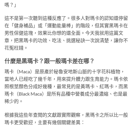
嗎？」
這不是第一次聽到這種反應了。很多人對瑪卡的認知還停留
在「健身補品」或「運動能量棒」的階段，但其實黑瑪卡在
男性保健這塊，效果比你想的還全面。今天我就用這篇文
章，把黑瑪卡的功效、吃法、挑選秘訣一次說清楚，讓你不
花冤枉錢。
什麼是黑瑪卡？跟一般瑪卡差在哪？
瑪卡（Maca）是原產於秘魯安地斯山脈的十字花科植物，
當地人已經吃了幾千年，用來提升體力跟生育能力。瑪卡依
照根莖顏色分成好幾種，最常見的是黃瑪卡、紅瑪卡，而黑
瑪卡（Black Maca）是所有品種中營養成分最濃縮、也是最
稀少的。
根據我這些年查閱的文獻跟實際觀察，黑瑪卡之所以比一般
瑪卡更受歡迎，主要有幾個關鍵差異：