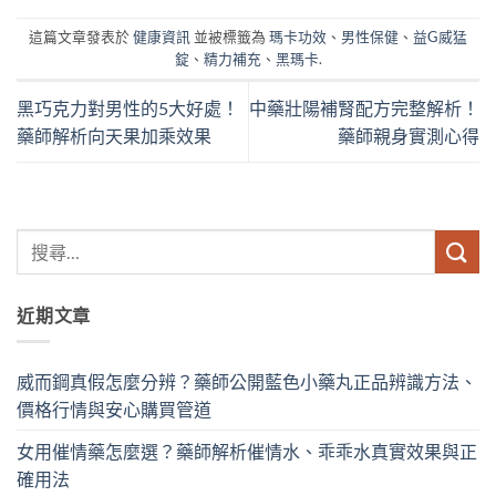
這篇文章發表於
健康資訊
並被標籤為
瑪卡功效
、
男性保健
、
益G威猛
錠
、
精力補充
、
黑瑪卡
.
黑巧克力對男性的5大好處！
中藥壯陽補腎配方完整解析！
藥師解析向天果加乘效果
藥師親身實測心得
近期文章
威而鋼真假怎麼分辨？藥師公開藍色小藥丸正品辨識方法、
價格行情與安心購買管道
女用催情藥怎麼選？藥師解析催情水、乖乖水真實效果與正
確用法