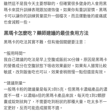
雖然這不是我今天主要想聊的，但確實很多健身的人會用黑
瑪卡來提升訓練表現跟加速恢復。如果你有重訓習慣，黑瑪
卡可以讓你的訓練質量提升一個檔次，而且運動後的痠痛感
也會減輕一些。
黑瑪卡怎麼吃？藥師建議的最佳食用方法
黑瑪卡的吃法其實不難，但有幾個關鍵要注意：
**服用時間**
我自己建議的吃法是早上空腹或飯前30分鐘。原因是黑瑪卡
的營養成分在空腹狀態下吸收效果最好。如果有人腸胃比較
敏感，改到飯後吃也可以，效果會稍微慢一點但還是有效。
**建議劑量**
一般瑪卡粉的建議量是每天3到5克，但黑瑪卡濃縮產品的濃
度不一樣。以濃縮6倍的黑瑪卡產品來說，每天吃1到2顆膠
囊或錠劑就夠了，不需要吃到粉狀的那種大量。吃太多不一
定更好，反而可能造成腸胃不適。