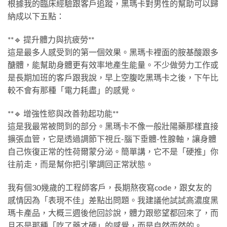
根據我的臨床經驗跟客戶追蹤，黑瑪卡對男性的幫助可以歸
納成以下五點：
**🔹 提升體力與抗疲勞**
這是最多人感受到的第一個效果。黑瑪卡裡面的胺基酸跟多
醣體，能幫助身體更有效率地產生能量。不少做勞力工作或
是長期加班的客戶跟我說，早上空腹吃黑瑪卡之後，下午比
較不會有那種「電力耗盡」的感覺。
**🔹 增強性慾與改善勃起功能**
這是我最常被問到的部分。黑瑪卡不像一般壯陽藥那樣直接
擴張血管，它是透過調節下視丘-腦下垂體-性腺軸，讓身體
自己恢復正常的性荷爾蒙分泌。簡單講，它不是「硬推」你
往前走，而是幫你把引擎調回正常狀態。
我有個30幾歲的工程師客戶，長期熬夜寫code，跟女友的
感情因為「表現不佳」差點出問題。我建議他試試高濃度黑
瑪卡產品，大概三週後他回診說，體力跟慾望都回來了，而
且不是那種「吃了藥才硬」的感覺，而是自然而然的。