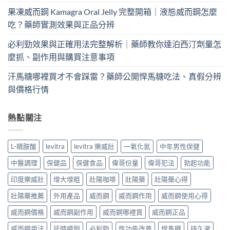
果凍威而鋼 Kamagra Oral Jelly 完整開箱｜液態威而鋼怎麼
吃？藥師實測效果與正品分辨
必利勁效果與正確用法完整解析｜藥師教你達泊西汀劑量怎
麼抓、副作用與購買注意事項
汗馬糖哪裡買才不會踩雷？藥師公開悍馬糖吃法、真假分辨
與價格行情
熱點關注
L-精胺酸
levitra
levitra 樂威壯
一氧化氮
中年男性保健
中醫調理
保健品
保健食品
偉哥份量
偉哥犯法
勃起功能
印度樂威壯
增大增粗
壯陽咖啡
壯陽藥
壯陽藥心得
壯陽藥推薦
外用產品
威而鋼
威而鋼作用
威而鋼使用心得
威而鋼價格
威而鋼副作用
威而鋼哪裡買
威而鋼正品
威而鋼用法
延時噴劑
必利勁
性功能改善
悍馬糖
持久液