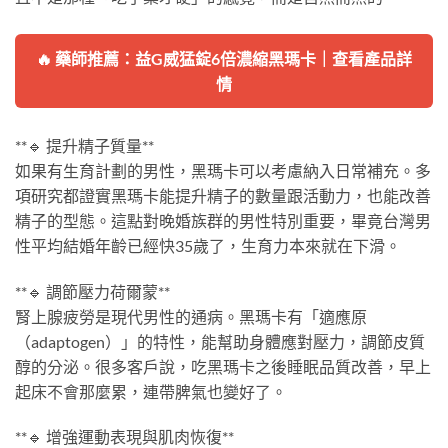
🔥 藥師推薦：益G威猛錠6倍濃縮黑瑪卡｜查看產品詳
情
**🔹 提升精子質量**
如果有生育計劃的男性，黑瑪卡可以考慮納入日常補充。多
項研究都證實黑瑪卡能提升精子的數量跟活動力，也能改善
精子的型態。這點對晚婚族群的男性特別重要，畢竟台灣男
性平均結婚年齡已經快35歲了，生育力本來就在下滑。
**🔹 調節壓力荷爾蒙**
腎上腺疲勞是現代男性的通病。黑瑪卡有「適應原
（adaptogen）」的特性，能幫助身體應對壓力，調節皮質
醇的分泌。很多客戶說，吃黑瑪卡之後睡眠品質改善，早上
起床不會那麼累，連帶脾氣也變好了。
**🔹 增強運動表現與肌肉恢復**