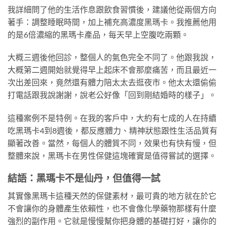
我詳細問了他的生活作息跟飲食習慣後，建議他從兩個方向
著手：調整睡眠時間，加上補充高濃度黑瑪卡。我推薦他用
的是6倍濃縮的黑瑪卡產品，每天早上空腹吃兩顆。
大概三週後他回診，整個人的氣色完全不同了。他跟我說，
大概第二週開始就覺得早上起床不會那麼痛苦，而且最近一
次出差回來，竟然還有體力陪太太去逛夜市。他太太還偷偷
打電話跟我說謝謝，說老公好像「回到剛結婚時的樣子」。
這種案例不是特例。在我的客戶中，大約有七成的人在持續
吃黑瑪卡4到8週後，都反應體力、精神狀態跟性生活品質有
顯著改善。當然，每個人的體質不同，效果也有快有慢，但
整體來說，黑瑪卡在男性保健這塊確實是值得嘗試的選擇。
結語：黑瑪卡不是仙丹，但值得一試
其實像黑瑪卡這種天然的保健素材，最可貴的地方就在於它
不會讓你的身體產生依賴性，也不會像化學藥物那樣有什麼
強烈的副作用。它就是慢慢幫你把身體的基礎打好，讓你的