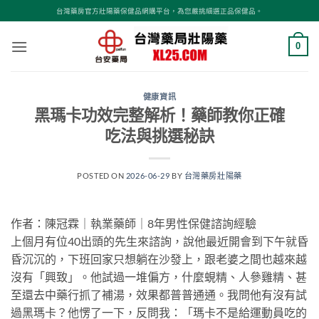
跳
台灣藥房官方壯陽藥保健品網購平台，為您嚴挑細選正品保健品。
轉
至
0
內
容
健康資訊
黑瑪卡功效完整解析！藥師教你正確
吃法與挑選秘訣
POSTED ON
2026-06-29
BY
台灣藥房壯陽藥
作者：陳冠霖｜執業藥師｜8年男性保健諮詢經驗
上個月有位40出頭的先生來諮詢，說他最近開會到下午就昏
昏沉沉的，下班回家只想躺在沙發上，跟老婆之間也越來越
沒有「興致」。他試過一堆偏方，什麼蜆精、人參雞精、甚
至還去中藥行抓了補湯，效果都普普通通。我問他有沒有試
過黑瑪卡？他愣了一下，反問我：「瑪卡不是給運動員吃的