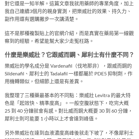
對它還是一知半解。這篇文章我就用藥師的專業角度，加上
我自己連續3個月的親身實測，把樂威壯的效果、持久力、
副作用還有選購撇步一次講清楚。
這不是那種複製貼上的官網介紹，而是真實在藥局第一線觀
察到的經驗，希望能幫大家少走冤枉路。
什麼是樂威壯？它跟威而鋼、犀利士有什麼不同？
樂威壯的學名成分是 Vardenafil（伐地那非），跟威而鋼的
Sildenafil、犀利士的 Tadalafil 一樣都屬於 PDE5 抑制劑，作
用機轉類似，但細節上還是有差異。
我整理了三種藥最基本的不同點：樂威壯 Levitra 的最大特
色是「起效快、精準度高」。一般空腹狀態下，吃完大概
25 到 40 分鐘就會有感。對比威而鋼大概要 30 到 60 分鐘，
犀利士則可能要 1 小時以上才會達到峰值。
另外樂威壯在達到血液濃度高峰後就走下坡了，不像犀利士