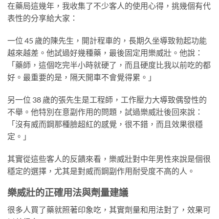
在藥局這幾年，我收集了不少客人的使用心得，挑幾個有代
表性的分享給大家：
一位 45 歲的陳先生，開計程車的，長期久坐導致勃起功能
越來越差。他試過好幾種藥，最後固定用樂威壯。他說：
「藥師，這個吃完半小時就硬了，而且硬度比我以前吃的都
好。最重要的是，隔天開車不會覺得累。」
另一位 38 歲的張先生是工程師，工作壓力大導致偶發性的
不舉。他特別在意副作用的問題，試過樂威壯後回來說：
「沒有威而鋼那種臉超紅的感覺，很不錯，而且效果很穩
定。」
其實從這些客人的反饋來看，樂威壯對中年男性來說是個很
穩定的選擇，尤其是對威而鋼副作用耐受度不高的人。
樂威壯的正確用法與劑量建議
很多人買了藥就照著印象吃，其實劑量和用法對了，效果可