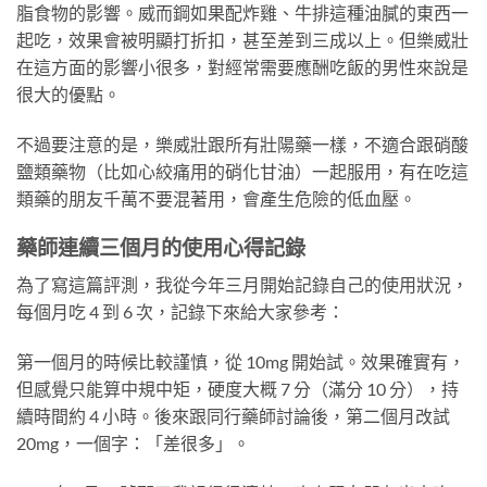
脂食物的影響。威而鋼如果配炸雞、牛排這種油膩的東西一
起吃，效果會被明顯打折扣，甚至差到三成以上。但樂威壯
在這方面的影響小很多，對經常需要應酬吃飯的男性來說是
很大的優點。
不過要注意的是，樂威壯跟所有壯陽藥一樣，不適合跟硝酸
鹽類藥物（比如心絞痛用的硝化甘油）一起服用，有在吃這
類藥的朋友千萬不要混著用，會產生危險的低血壓。
藥師連續三個月的使用心得記錄
為了寫這篇評測，我從今年三月開始記錄自己的使用狀況，
每個月吃 4 到 6 次，記錄下來給大家參考：
第一個月的時候比較謹慎，從 10mg 開始試。效果確實有，
但感覺只能算中規中矩，硬度大概 7 分（滿分 10 分），持
續時間約 4 小時。後來跟同行藥師討論後，第二個月改試
20mg，一個字：「差很多」。