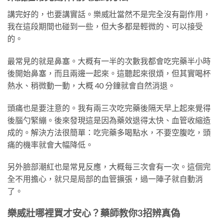
講完好的，也要講實話。樂威壯當然不是完全沒有副作用，
我在這段期間也碰到一些，但大多都是輕微的、可以接受
的。
最常見的就是鼻塞。大概有一半的次數我都會吃完藥半小時
後開始鼻塞，而且兩邊一起來。這聽起來很煩，但其實喝杯
熱水、稍微動一動，大概 40 分鐘就會自然消退。
頭痛也是要注意的。我有兩三次吃完藥後隔天早上起來覺得
後腦勺緊繃。後來發現這是因為藥效退得太快、血管收縮造
成的。解決方法很簡單：吃完藥多喝點水，不要空腹吃，頭
痛的機率就會大幅降低。
另外臉部潮紅也是常見反應，大概每三次會有一次。這個完
全不用擔心，就只是局部的血管擴張，過一陣子就自動消
了。
樂威壯哪裡買才安心？藥師教你3招辨真偽