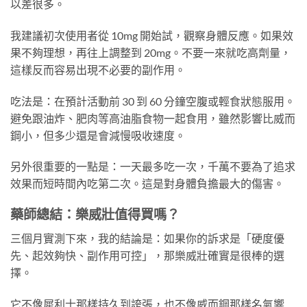
以差很多。
我建議初次使用者從 10mg 開始試，觀察身體反應。如果效
果不夠理想，再往上調整到 20mg。不要一來就吃高劑量，
這樣反而容易出現不必要的副作用。
吃法是：在預計活動前 30 到 60 分鐘空腹或輕食狀態服用。
避免跟油炸、肥肉等高油脂食物一起食用，雖然影響比威而
鋼小，但多少還是會減慢吸收速度。
另外很重要的一點是：一天最多吃一次，千萬不要為了追求
效果而短時間內吃第二次。這是對身體負擔最大的傷害。
藥師總結：樂威壯值得買嗎？
三個月實測下來，我的結論是：如果你的訴求是「硬度優
先、起效夠快、副作用可控」，那樂威壯確實是很棒的選
擇。
它不像犀利士那樣持久到誇張，也不像威而鋼那樣名氣響