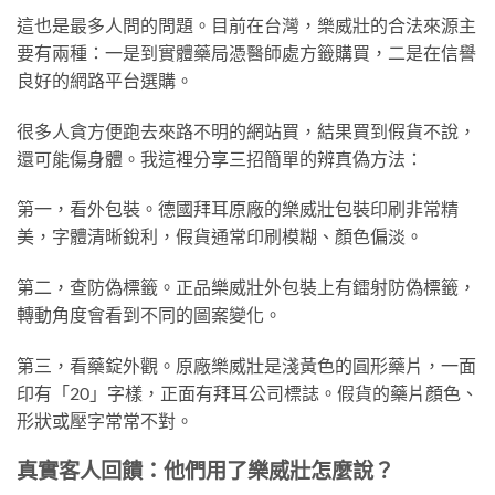
這也是最多人問的問題。目前在台灣，樂威壯的合法來源主
要有兩種：一是到實體藥局憑醫師處方籤購買，二是在信譽
良好的網路平台選購。
很多人貪方便跑去來路不明的網站買，結果買到假貨不說，
還可能傷身體。我這裡分享三招簡單的辨真偽方法：
第一，看外包裝。德國拜耳原廠的樂威壯包裝印刷非常精
美，字體清晰銳利，假貨通常印刷模糊、顏色偏淡。
第二，查防偽標籤。正品樂威壯外包裝上有鐳射防偽標籤，
轉動角度會看到不同的圖案變化。
第三，看藥錠外觀。原廠樂威壯是淺黃色的圓形藥片，一面
印有「20」字樣，正面有拜耳公司標誌。假貨的藥片顏色、
形狀或壓字常常不對。
真實客人回饋：他們用了樂威壯怎麼說？