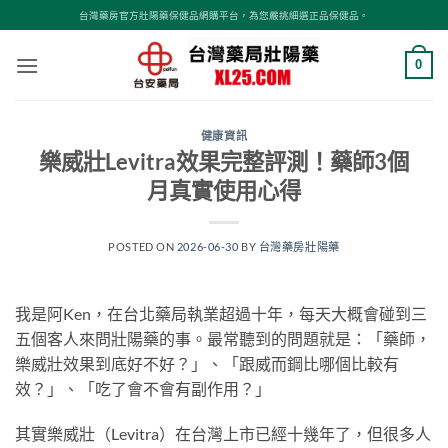
跳
台灣藥房官方壯陽藥保健品網購平台，為您嚴挑細選正品保健品。
轉
至
0
內
容
健康資訊
樂威壯Levitra效果完整評測！藥師3個
月真實使用心得
POSTED ON
2026-06-30
BY
台灣藥房壯陽藥
我是阿Ken，在台北藥局執業超過十年，每天大概會碰到三
五個客人來問壯陽藥的事。最常聽到的問題就是：「藥師，
樂威壯效果到底好不好？」、「跟威而鋼比哪個比較有
效？」、「吃了會不會有副作用？」
其實樂威壯（Levitra）在台灣上市已經十幾年了，但很多人