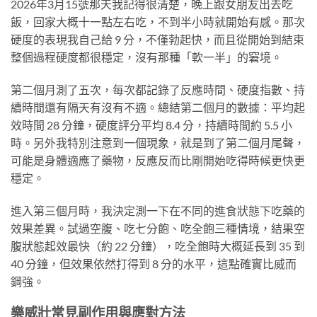
2026年3月15號那天我記得很清楚，晚上跟女朋友出去吃
飯，回家大概十一點左右吃，不到半小時就開始有感。那次
硬度的表現我自己給 9 分，不僅勃起快，而且從開始到結束
整個過程硬度都很穩定，沒有那種「軟一半」的窘境。
第二個月測了五次，每次都記錄了反應時間、硬度指數、持
續時間還有隔天有沒有不適。總結第二個月的數據：平均起
效時間 28 分鐘，硬度評分平均 8.4 分，持續時間約 5.5 小
時。另外我特別注意到一個現象，就是到了第二個月尾聲，
可能是身體適應了藥物，反應反而比剛開始吃得時候更快更
穩定。
進入第三個月時，我決定測一下在不同的進食狀態下吃藥的
效果差異。試過空腹、吃七分飽、吃全飽三種情境，結果空
腹狀態起效最快（約 22 分鐘），吃全飽時大概延長到 35 到
40 分鐘，但效果依然打得到 8 分的水平，這點確實比威而
鋼強。
樂威壯常見副作用與應對方法