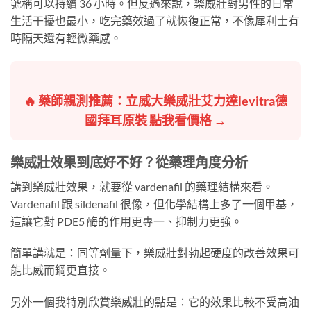
號稱可以持續 36 小時。但反過來說，樂威壯對男性的日常
生活干擾也最小，吃完藥效過了就恢復正常，不像犀利士有
時隔天還有輕微藥感。
🔥 藥師親測推薦：立威大樂威壯艾力達levitra德
國拜耳原裝 點我看價格 →
樂威壯效果到底好不好？從藥理角度分析
講到樂威壯效果，就要從 vardenafil 的藥理結構來看。
Vardenafil 跟 sildenafil 很像，但化學結構上多了一個甲基，
這讓它對 PDE5 酶的作用更專一、抑制力更強。
簡單講就是：同等劑量下，樂威壯對勃起硬度的改善效果可
能比威而鋼更直接。
另外一個我特別欣賞樂威壯的點是：它的效果比較不受高油