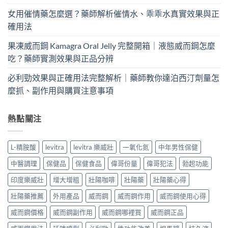
女用催情藥怎麼選？藥師解析催情水、乖乖水真實效果與正
確用法
果凍威而鋼 Kamagra Oral Jelly 完整開箱｜液態威而鋼怎麼
吃？藥師實測效果與正品分辨
必利勁效果與正確用法完整解析｜藥師教你達泊西汀劑量怎
麼抓、副作用與購買注意事項
熱點關注
L-精胺酸
levitra
levitra 樂威壯
一氧化氮
中年男性保健
中醫調理
保健品
保健食品
偉哥份量
偉哥犯法
勃起功能
印度樂威壯
增大增粗
壯陽咖啡
壯陽藥
壯陽藥心得
壯陽藥推薦
外用產品
威而鋼
威而鋼作用
威而鋼使用心得
威而鋼價格
威而鋼副作用
威而鋼哪裡買
威而鋼正品