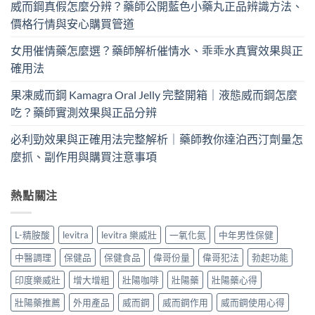
威而鋼真假怎麼分辨？藥師公開藍色小藥丸正品辨識方法、
價格行情與安心購買管道
女用催情藥怎麼選？藥師解析催情水、乖乖水真實效果與正
確用法
果凍威而鋼 Kamagra Oral Jelly 完整開箱｜液態威而鋼怎麼
吃？藥師實測效果與正品分辨
必利勁效果與正確用法完整解析｜藥師教你達泊西汀劑量怎
麼抓、副作用與購買注意事項
熱點關注
L-精胺酸
levitra
levitra 樂威壯
一氧化氮
中年男性保健
中醫調理
保健品
保健食品
偉哥份量
偉哥犯法
勃起功能
印度樂威壯
增大增粗
壯陽咖啡
壯陽藥
壯陽藥心得
壯陽藥推薦
外用產品
威而鋼
威而鋼作用
威而鋼使用心得