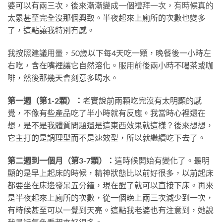
婆可以有兩三次，後來漸漸變成一個禮拜一次，有時候真的
太累甚至完全沒那個興致。半夜起來上廁所的次數也變多
了，這點讓我特別有感。
我按照建議用量，50歲以下每4天吃一顆，晚餐後一小時左
右吃，含在嘴裡讓它自然溶化。服用前後兩小時不喝茶或咖
啡，然後那幾天會刻意多喝水。
第一週（第1-2顆）：
老實說前兩顆吃完沒有太明顯的感
覺，不像有些產品吃了半小時就有反應。我當時心裡還在
想，是不是我體質問題還是這東西效果就這樣？後來想想，
它主打的是調理型而不是速效型，所以就繼續吃下去了。
第二週到一個月（第3-7顆）：
這時候開始有變化了。最明
顯的是早上起床的時候，精神狀態比以前好很多，以前起床
都要坐在床邊發呆五分鐘，現在醒了就可以直接下床。再來
是半夜起來上廁所的次數，從一個晚上兩三次減少到一次，
有時候甚至可以一覺到天亮。這點我老婆也有注意到，她說