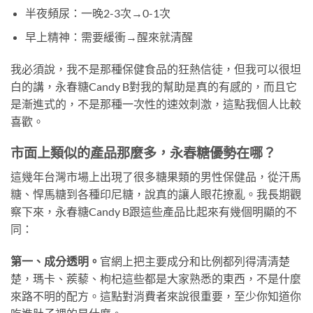
半夜頻尿：一晚2-3次→0-1次
早上精神：需要緩衝→醒來就清醒
我必須說，我不是那種保健食品的狂熱信徒，但我可以很坦
白的講，永春糖Candy B對我的幫助是真的有感的，而且它
是漸進式的，不是那種一次性的速效刺激，這點我個人比較
喜歡。
市面上類似的產品那麼多，永春糖優勢在哪？
這幾年台灣市場上出現了很多糖果類的男性保健品，從汗馬
糖、悍馬糖到各種印尼糖，說真的讓人眼花撩亂。我長期觀
察下來，永春糖Candy B跟這些產品比起來有幾個明顯的不
同：
第一、成分透明。
官網上把主要成分和比例都列得清清楚
楚，瑪卡、蒺藜、枸杞這些都是大家熟悉的東西，不是什麼
來路不明的配方。這點對消費者來說很重要，至少你知道你