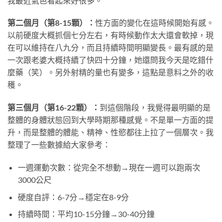
我最近氣色看起來好很多。
第二個月（第8-15顆）：
性方面的變化在這時候開始有感。
以前硬度大概抓個七分左右，有時候動作太大還會軟掉，現
在可以維持在八九分，而且持續時間明顯變長。最有感的是
一次跟老婆大概持續了快四十分鐘，她還問我今天是吃錯什
麼藥（笑）。另外射精的量也有變多，這點是意料之外的收
穫。
第三個月（第16-22顆）：
到這個階段，我覺得最明顯的是
整體的身體狀態回到大學時期那種感覺。不是單一方面的提
升，而是整體的體能、精神、性慾都往上拉了一個層次。我
整理了一些數據給大家參考：
一週運動次數：從完全不想動→現在一週可以跑兩次
3000公尺
硬度自評：6-7分→穩定在8-9分
持續時間：平均10-15分鐘→30-40分鐘