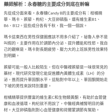
藥師解析：永春糖的主要成分到底在幹嘛
先從成分面來看。永春糖Candy B的主要成分有：柑橘精
華、瑪卡、蒺藜、枸杞、大豆卵磷脂，還有維生素B1、
B6、B12。這些成分各有千秋，我一個一個說。
瑪卡這東西在男性保健圈應該不用多介紹了，祕魯人參不是
叫假的，主要作用在於調節內分泌、提升體能和性慾。我自
己的觀察是，瑪卡對長期疲勞、壓力大的上班族男性效果特
別明顯。
蒺藜可能一般人比較陌生，但在中醫裡蒺藜是一味很常見的
藥材，現代研究發現它能促進體內黃體生成素（LH）的分
泌，進而提升睪固酮水平。這點對中年以上、睪固酮開始走
下坡的男性來說特別重要。
柑橘精華提供豐富的維生素C和生物類黃酮，有助於血管健
康和血液循環。枸杞就不用說了，中醫經典補腎明目的藥
材。大豆卵磷脂則對心血管健康和荷爾蒙調節有幫助。