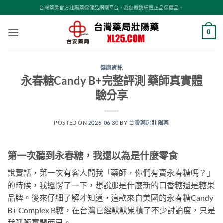
跳
台灣藥房官方壯陽藥保健品網購平台，為您嚴挑細選正品保健品。
轉
至
0
內
容
健康資訊
永春糖Candy B+完整評測 藥師真實體
驗分享
POSTED ON
2026-06-30
BY
台灣藥房壯陽藥
第一次聽到永春糖，我還以為是什麼零食
說實話，第一次有客人問我「藥師，你們有賣永春糖嗎？」
的時候，我還愣了一下，想說那是什麼新的口香糖還是糖果
品牌。後來仔細了解才知道，這款來自美國的永春糖Candy
B+ Complex B糖，在台灣已經默默累積了不少討論度，只是
我孤陋寡聞而已。