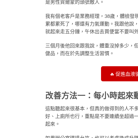
是男性賀爾蒙的頭號敵人。
我有個老客戶是業務經理，38歲，體檢發
累都累死了，哪還有力氣運動。我跟他說
就起來走五分鐘，午休出去買便當不要叫
三個月後他回來跟我說，體重沒掉多少，
健品，而在於先調整生活習慣。
🔥 促進血
改善方法一：每小時起來
這點聽起來很基本，但真的做得到的人不
好、上廁所也行，重點是不要連續坐超過
起來。
如果辦公室環境允許，也可以考慮換成升