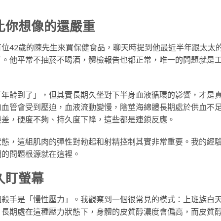
比你想像的還嚴重
位42歲的陳先生來買保健食品，聊天時提到他最近半年跟太太
了。他平常不抽菸不喝酒，體檢報告也都正常，唯一的問題就是
「年齡到了」，但其實長期久坐對下半身血液循環的影響，才是
的血管會受到壓迫，血液流動變慢，陰莖海綿體長期處於供血不
變差，硬度不夠、持久度下降，這些都是連鎖反應。
狀態，這組肌肉的彈性對勃起和射精控制其實非常重要。我的經
們的問題根源就在這裡。
久盯螢幕
個殺手是「慢性壓力」。我觀察到一個很常見的模式：上班族白
。長期處在這種壓力狀態下，身體的皮質醇濃度會偏高，而皮質