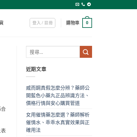
登入 / 註冊
購物車
貨
0
近期文章
威而鋼真假怎麼分辨？藥師公
開藍色小藥丸正品辨識方法、
價格行情與安心購買管道
巧合
女用催情藥怎麼選？藥師解析
催情水、乖乖水真實效果與正
確用法
上表