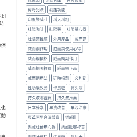
偉哥犯法
勃起功能
下班
印度樂威壯
增大增粗
時
壯陽咖啡
壯陽藥
壯陽藥心得
壯陽藥推薦
外用產品
威而鋼
的保
威而鋼作用
威而鋼使用心得
威而鋼價格
威而鋼副作用
威而鋼哪裡買
威而鋼正品
威而鋼用法
延時噴劑
必利勁
性功能改善
悍馬糖
持久液
持久液哪裡買
持久液推薦
水也
日本藤素
早洩改善
早洩治療
流動
東革阿里台灣禁賣
樂威壯
樂威壯使用心得
樂威壯哪裡買
我自
樂威壯藥局
汗馬糖
犀利士