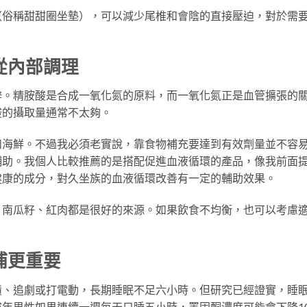
（俗稱甜甜圈坐墊），可以減少尾椎和會陰的直接壓迫，對於需
從內部調理
鋅。精胺酸是合成一氧化氮的原料，而一氧化氮正是血管擴張的
酸的攝取量通常不太夠。
和海鮮。不過我必須老實說，靠食物補充要達到有效劑量並不容
輔助。我個人比較推薦的是搭配促進血液循環的產品，像我前面
健康的成分，對久坐族的血液循環改善有一定的輔助效果。
、南瓜籽、紅肉都是很好的來源。如果飲食不均衡，也可以考慮
補更重要
績、追劇或打電動，長期睡眠不足六小時。但研究已經證實，睡
年男性如果連續一週每天只睡五小時，睪固酮濃度可能會下降1