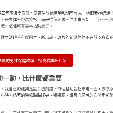
現睪固酮濃度偏低。醫師建議他運動和調整作息，他跟我抱怨說
，不是要你去跑馬拉松，而是從每天做一件小事開始——每坐一小
外送，這樣就有基本活動量了。
但性生活確實有感回春。所以說，改善的關鍵往往不在於吃多貴
液循環的男性保健軟糖，點我看詳細介紹
動一動，比什麼都重要
多。我自己的建議是設手機鬧鐘，每個整點就起來走一圈，去裝
一小時。站著的時候踮踮腳尖、轉轉腰，讓骨盆區域的血液重新
降桌，一天站著工作兩三小時，對下半身的血液循環幫助很大。