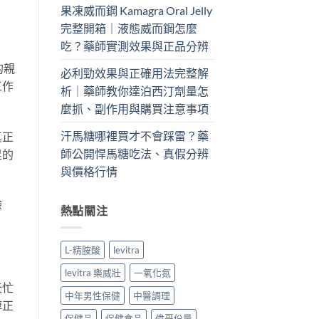
果凍威而鋼 Kamagra Oral Jelly
完整開箱｜液態威而鋼怎麼
吃？藥師實測效果與正品分辨
的親
必利勁效果與正確用法完整解
工作
析｜藥師教你達泊西汀劑量怎
麼抓、副作用與購買注意事項
汗馬糖哪裡買才不會踩雷？藥
真正
師公開悍馬糖吃法、真假分辨
足的
與價格行情
驗
熱點關注
L-精胺酸
levitra
levitra 樂威壯
一氧化氮
天忙
中年男性保健
中醫調理
醇正
保健品
保健食品
偉哥份量