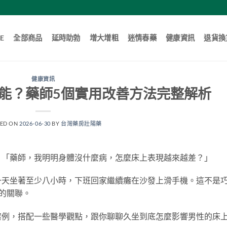
E
全部商品
延時助勃
增大增粗
迷情春藥
健康資訊
退貨換
健康資訊
能？藥師5個實用改善方法完整解析
TED ON
2026-06-30
BY
台灣藥房壯陽藥
：「藥師，我明明身體沒什麼病，怎麼床上表現越來越差？」
一天坐著至少八小時，下班回家繼續癱在沙發上滑手機。這不是
的關聯。
案例，搭配一些醫學觀點，跟你聊聊久坐到底怎麼影響男性的床