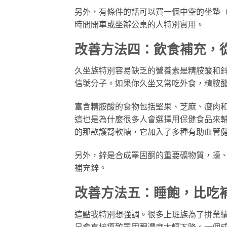
另外，有條件的話可以買一個中空的坐墊
時間開車或坐辦公桌的人特別實用。
改善方法四：飲食補充，
久坐族特別容易缺乏的營養素是精胺酸和
信號分子。如果你久坐又常吃外食，精胺
富含精胺酸的食物包括堅果、芝麻、瘦肉
這也是為什麼很多人會選擇用保健食品來
的那款護腎軟糖，它加入了多種有助血管
另外，鋅是合成睪固酮的重要礦物質，蠔
補充鋅。
改善方法五：睡飽，比吃
這點我特別想強調。很多上班族為了拼業
足會直接導致睪固酮濃度大幅下降。一個成