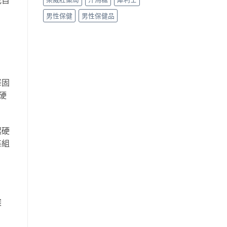
男性保健
男性保健品
睪固
硬
起硬
每組
深
。