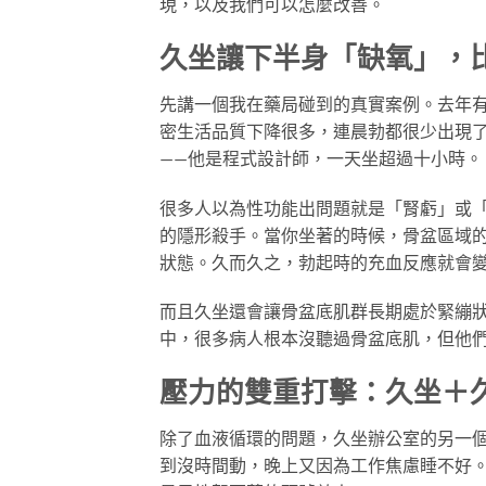
現，以及我們可以怎麼改善。
久坐讓下半身「缺氧」，
先講一個我在藥局碰到的真實案例。去年有
密生活品質下降很多，連晨勃都很少出現
——他是程式設計師，一天坐超過十小時。
很多人以為性功能出問題就是「腎虧」或
的隱形殺手。當你坐著的時候，骨盆區域
狀態。久而久之，勃起時的充血反應就會
而且久坐還會讓骨盆底肌群長期處於緊繃
中，很多病人根本沒聽過骨盆底肌，但他
壓力的雙重打擊：久坐＋
除了血液循環的問題，久坐辦公室的另一
到沒時間動，晚上又因為工作焦慮睡不好