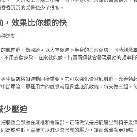
種昏昏沉沉的感覺也少了很多。
動，效果比你想的快
兩種運動：
大的肌肉群，做深蹲可以大幅促進下半身的血液循環，同時刺激
深蹲，不用去健身房，在家就能做。持續兩週就會發現晨勃的頻率和
，男生做凱格爾運動同樣重要。它可以強化骨盆底肌群，改善勃
習中斷尿流，那種用力的感覺就是骨盆底肌收縮。每天做三組，
減少壓迫
，把體重全部壓在尾椎和會陰部。正確做法是把屁股坐到椅子最
股同高或略低。這樣可以減少會陰部的壓力，讓血液流動更順暢