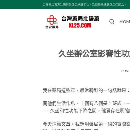
跳
台灣藥房官方壯陽藥保健品網購平台，為您嚴挑細選正品保健品。
轉
至
HOM
內
容
久坐辦公室影響性功
POS
我在藥局這些年，最常聽到的一句話就是
問他們生活作息，十個有八個是上班族，
——久坐和性功能下降之間，確實存在明確
今天這篇文章，我想用藥局第一線的實際