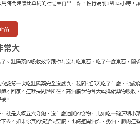
服用時間建議比單純的壯陽藥再早一點，性行為前1到1.5小時，
選正品
非常大
錯了。壯陽藥的吸收效率跟你有沒有吃東西、吃了什麼東西，關
我抱怨第一次吃壯陽藥完全沒感覺。我問他那天吃了什麼，他說
到飽才回家。這就是問題所在。高油脂食物會大幅延緩藥物吸收
時機。
好。就是大概五六分飽、沒什麼油膩的食物。比如吃一碗清粥小
吞下去。如果你真的沒辦法空腹，也請避開油炸、奶油、肥肉這