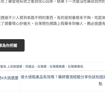
人吃了藥發現有效之後自信心回來，結果下一次還沒吃藥就自然
我遇過不少人買到來路不明的東西，有的是劑量根本不夠，吃起
吃了頭暈噁心好幾天。台灣現在網路上假藥多到嚇人，務必挑選
團隊為你把關
標籤為
上班族健康
、
保健品
、
壯陽藥
、
壯陽藥推薦
、
壯陽藥藥局
.
增大增粗產品有效嗎？藥師實測經驗分享你該知道
4大挑選要
點