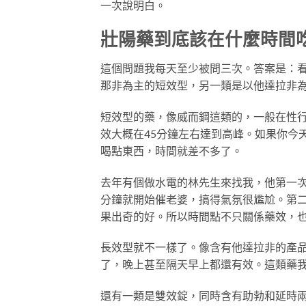
一次說明白。
壯陽藥到底該在什麼時間
這個問題我每天至少被問三次。答案是：
那非為主的短效型，另一類是以他達拉非
短效型的藥，像威而鋼這類的，一般在性行
效大概在45分鐘左右達到高峰。如果你今
喝點東西，時間就差不多了。
去年有個做水電的林先生來找我，他第一次
分鐘就開始催老婆，搞得氣氛很尷尬。第
果出奇的好。所以時間點不只關係藥效，
長效型就不一樣了。像含有他達拉非的產品
了，晚上甚至隔天早上都還有效。這類藥
還有一類是雙效錠，同時含有助勃和延時兩種成