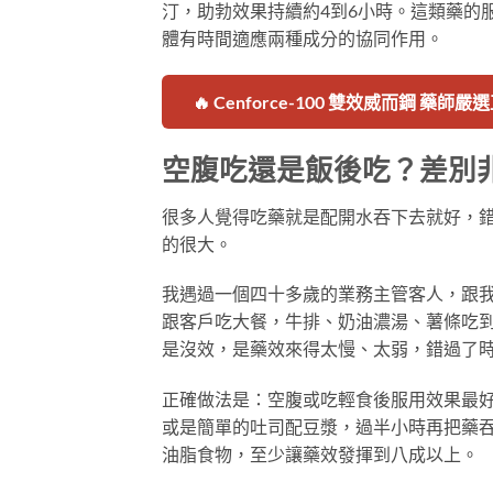
汀，助勃效果持續約4到6小時。這類藥的
體有時間適應兩種成分的協同作用。
🔥 Cenforce-100 雙效威而鋼 藥師嚴
空腹吃還是飯後吃？差別
很多人覺得吃藥就是配開水吞下去就好，
的很大。
我遇過一個四十多歲的業務主管客人，跟
跟客戶吃大餐，牛排、奶油濃湯、薯條吃
是沒效，是藥效來得太慢、太弱，錯過了
正確做法是：空腹或吃輕食後服用效果最
或是簡單的吐司配豆漿，過半小時再把藥
油脂食物，至少讓藥效發揮到八成以上。