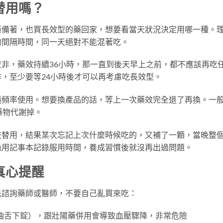
替用嗎？
藥備著，也買長效型的藥回家，想要看當天狀況決定用哪一種。
的間隔時間，同一天絕對不能混著吃。
非，藥效持續36小時，那一直到後天早上之前，都不應該再吃
，至少要等24小時後才可以再考慮吃長效型。
議頻率使用。想要換產品的話，等上一次藥效完全退了再換。一
藥物代謝掉。
交替用，結果某次忘記上次什麼時候吃的，又補了一顆，當晚整
脆用記事本記錄服用時間，養成習慣後就沒再出過問題。
真心提醒
先諮詢藥師或醫師，不要自己亂買來吃：
油舌下錠），跟壯陽藥併用會導致血壓驟降，非常危險