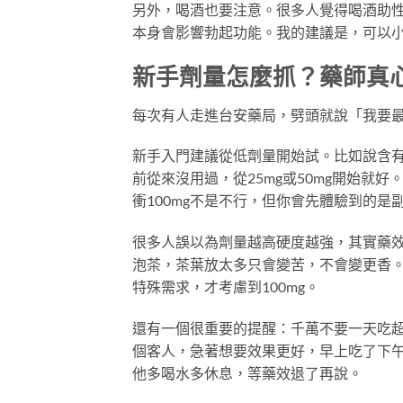
另外，喝酒也要注意。很多人覺得喝酒助
本身會影響勃起功能。我的建議是，可以
新手劑量怎麼抓？藥師真
每次有人走進台安藥局，劈頭就說「我要
新手入門建議從低劑量開始試。比如說含有西
前從來沒用過，從25mg或50mg開始就
衝100mg不是不行，但你會先體驗到的
很多人誤以為劑量越高硬度越強，其實藥
泡茶，茶葉放太多只會變苦，不會變更香。
特殊需求，才考慮到100mg。
還有一個很重要的提醒：千萬不要一天吃超
個客人，急著想要效果更好，早上吃了下
他多喝水多休息，等藥效退了再說。