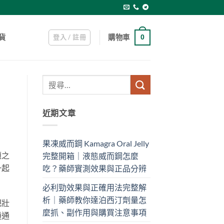
登入 / 註冊
購物車
貨
0
近期文章
果凍威而鋼 Kamagra Oral Jelly
題之
完整開箱｜液態威而鋼怎麼
一起
吃？藥師實測效果與正品分辨
必利勁效果與正確用法完整解
析｜藥師教你達泊西汀劑量怎
把壯
麼抓、副作用與購買注意事項
通通