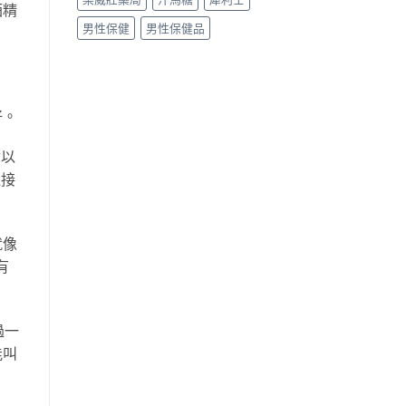
酒精
男性保健
男性保健品
好。
你以
直接
就像
有
過一
能叫