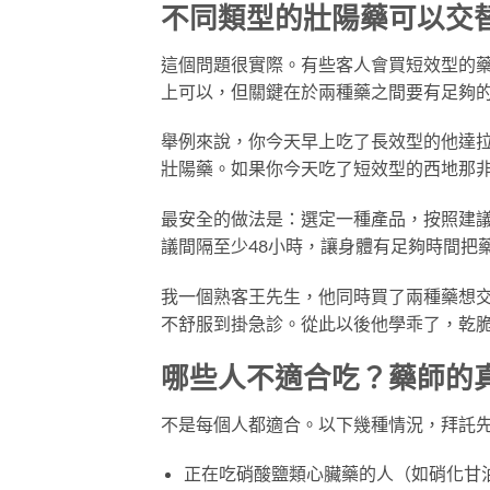
不同類型的壯陽藥可以交
這個問題很實際。有些客人會買短效型的
上可以，但關鍵在於兩種藥之間要有足夠
舉例來說，你今天早上吃了長效型的他達拉
壯陽藥。如果你今天吃了短效型的西地那非
最安全的做法是：選定一種產品，按照建
議間隔至少48小時，讓身體有足夠時間把
我一個熟客王先生，他同時買了兩種藥想
不舒服到掛急診。從此以後他學乖了，乾
哪些人不適合吃？藥師的
不是每個人都適合。以下幾種情況，拜託
正在吃硝酸鹽類心臟藥的人（如硝化甘