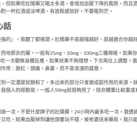
性，但如果吃壯陽藥又喝太多酒，會增加血壓下降的風險，而且
小酌一杯紅酒或淡啤酒，有放鬆感就好，不要喝到茫。
心話
最強的」，我聽了都搖頭。壯陽藥不是越強越好，是越適合你越
地那非的藥，一般有25mg、50mg、100mg三種規格。如果
好。吃一次觀察身體反應，如果效果不夠理想，下次再往上調整。
是副作用：臉紅、頭痛、鼻塞，而不是浪漫的感覺。
效到一定濃度就飽和了。多出來的部分只會變成副作用的來源。
我個人的經驗是，一般人50mg就很夠用了，除非體重比較重或
過一次。不管什麼牌子的壯陽藥，24小時內最多吃一次。我遇
午又吃，結果血壓掉到讓他頭暈站不穩，被老婆送來藥局，我只