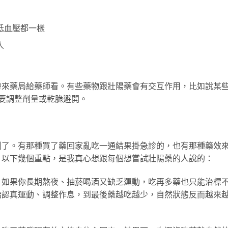
低血壓都一樣
人
帶來藥局給藥師看。有些藥物跟壯陽藥會有交互作用，比如說某
要調整劑量或乾脆避開。
例了。有那種買了藥回家亂吃一通結果掛急診的，也有那種藥效
。以下幾個重點，是我真心想跟每個想嘗試壯陽藥的人說的：
。如果你長期熬夜、抽菸喝酒又缺乏運動，吃再多藥也只能治標
始認真運動、調整作息，到最後藥越吃越少，自然狀態反而越來