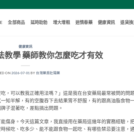
E
全部商品
延時助勃
增大增粗
迷情春藥
健康資訊
退貨換
健康資訊
法教學 藥師教你怎麼吃才有效
TED ON
2026-07-01
BY
台灣藥房壯陽藥
麼吃，可以教我正確用法嗎？」這是我在台安藥局最常被問的問
式一知半解，有的空腹吞下去結果胃不舒服，有的跟高油脂食物
同牌子混著吃，差點搞出問題。
可能傷身。今天這篇文章，我直接用在藥局這幾年的實務經驗，
麼時候吃、吃多少、能不能跟食物一起吃、有哪些禁忌要注意，