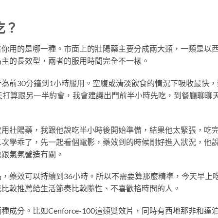
吃？
看你用的是哪一種。市面上的壯陽藥主要分成兩大類，一類是以
為主的長效型，兩者的服用時間完全不一樣。
為前30分鐘到1小時服用。空腹或清淡飲食的情況下吸收最快，
天打算跟另一半約會，我會建議出門前半小時先吃，到餐廳聊聊
用壯陽藥，我跟他說吃半小時後開始準備，結果他太緊張，吃完
二次學乖了，先一起看個電影，藥效到的時候剛好進入狀況，他
也跟氣氛營造有關。
，藥效可以持續到36小時。所以不需要算那麼精準，今天早上
我比較推薦給生活節奏比較隨性、不喜歡掐時間的人。
分。比如Cenforce-100這類雙效片，同時有西地那非和達