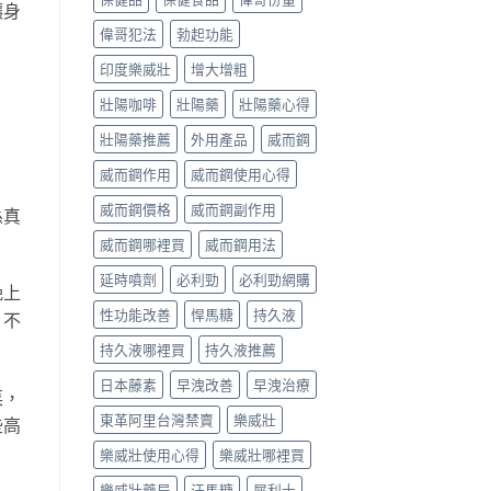
讓身
偉哥犯法
勃起功能
印度樂威壯
增大增粗
壯陽咖啡
壯陽藥
壯陽藥心得
壯陽藥推薦
外用產品
威而鋼
威而鋼作用
威而鋼使用心得
威而鋼價格
威而鋼副作用
係真
威而鋼哪裡買
威而鋼用法
延時噴劑
必利勁
必利勁網購
晚上
性功能改善
悍馬糖
持久液
，不
持久液哪裡買
持久液推薦
日本藤素
早洩改善
早洩治療
菜，
東革阿里台灣禁賣
樂威壯
些高
樂威壯使用心得
樂威壯哪裡買
樂威壯藥局
汗馬糖
犀利士