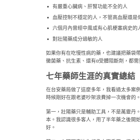
有嚴重心臟病、肝腎功能不全的人
血壓控制不穩定的人，不管高血壓還是
六個月內曾經中風或有心肌梗塞病史的
對壯陽藥成分過敏的人
如果你有在吃慢性病的藥，也建議把藥袋
黴菌藥、抗生素、還有α受體阻斷劑，都需
七年藥師生涯的真實總結
在台安藥局做了這麼多年，我看過太多案
時候剛好在跟老婆吵架浪費掉一次機會的
第一，壯陽藥只是輔助工具，不是萬靈丹
本。我認識很多客人，用了半年藥之後開
好。