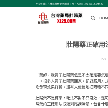
跳
台灣藥房官方壯陽藥保健品網購平台，為您嚴挑細選正品保健品。
轉
至
HOM
內
容
壯陽藥正確用
POS
「藥師，我買了壯陽藥但是不太確定要怎
一。很多人買了壯陽藥回家，卻對服用方
吃發現效果打折，還有人傻傻地把兩種不
壯陽藥不是糖果，吃法不對不只沒效，還
陽藥的正確用法從頭到尾講清楚，包含什