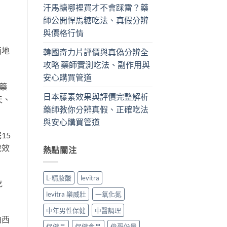
汗馬糖哪裡買才不會踩雷？藥
師公開悍馬糖吃法、真假分辨
與價格行情
西地
韓國奇力片評價與真偽分辨全
攻略 藥師實測吃法、副作用與
安心購買管道
藥
日本藤素效果與評價完整解析
天、
藥師教你分辨真假、正確吃法
與安心購買管道
15
說效
熱點關注
L-精胺酸
levitra
吃
levitra 樂威壯
一氧化氮
中年男性保健
中醫調理
泊西
保健品
保健食品
偉哥份量