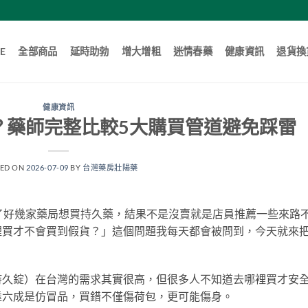
E
全部商品
延時助勃
增大增粗
迷情春藥
健康資訊
退貨換
健康資訊
？藥師完整比較5大購買管道避免踩雷
TED ON
2026-07-09
BY
台灣藥房壯陽藥
了好幾家藥局想買持久藥，結果不是沒賣就是店員推薦一些來路
裡買才不會買到假貨？」這個問題我每天都會被問到，今天就來
持久錠）在台灣的需求其實很高，但很多人不知道去哪裡買才安
達六成是仿冒品，買錯不僅傷荷包，更可能傷身。