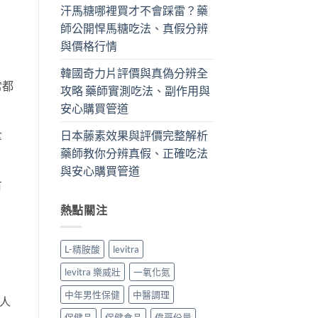
汗馬糖哪裡買才不會踩雷？藥
師公開悍馬糖吃法、真假分辨
與價格行情
韓國奇力片評價與真偽分辨全
常都
攻略 藥師實測吃法、副作用與
安心購買管道
日本藤素效果與評價完整解析
拿
藥師教你分辨真假、正確吃法
與安心購買管道
有
。
熱點關注
。
L-精胺酸
levitra
levitra 樂威壯
一氧化氮
中年男性保健
中醫調理
人
保健品
保健食品
偉哥份量