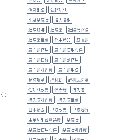
偉哥犯法
勃起功能
冒
印度樂威壯
增大增粗
壯陽咖啡
壯陽藥
壯陽藥心得
壯陽藥推薦
外用產品
威而鋼
威而鋼作用
威而鋼使用心得
威而鋼價格
威而鋼副作用
威而鋼哪裡買
威而鋼用法
延時噴劑
必利勁
必利勁網購
性功能改善
悍馬糖
持久液
有保
持久液哪裡買
持久液推薦
日本藤素
早洩改善
早洩治療
東革阿里台灣禁賣
樂威壯
樂威壯使用心得
樂威壯哪裡買
樂威壯藥局
汗馬糖
犀利士