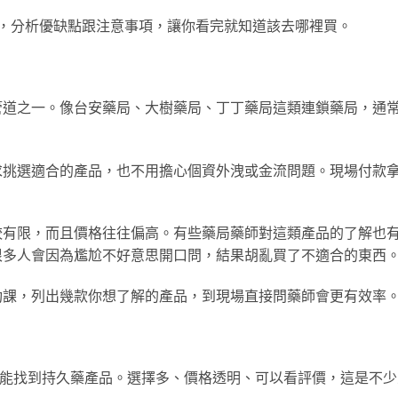
，分析優缺點跟注意事項，讓你看完就知道該去哪裡買。
管道之一。像台安藥局、大樹藥局、丁丁藥局這類連鎖藥局，通
求挑選適合的產品，也不用擔心個資外洩或金流問題。現場付款
較有限，而且價格往往偏高。有些藥局藥師對這類產品的了解也
很多人會因為尷尬不好意思開口問，結果胡亂買了不適合的東西
功課，列出幾款你想了解的產品，到現場直接問藥師會更有效率
台也能找到持久藥產品。選擇多、價格透明、可以看評價，這是不少