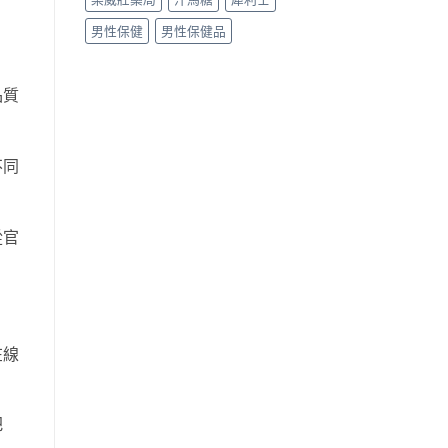
男性保健
男性保健品
品質
不同
從官
在線
把