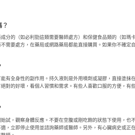
嗎？
藥成分的（如必利勁這類需要醫師處方）和保健食品類的（如瑪
藥不需要處方，在藥局或網路藥局都能直接購買。如果你不確定
？
可能有全身性的副作用。持久液則是外用噴劑或凝膠，直接塗抹
有絕對的好壞，看個人習慣和需求。有些人喜歡口服的方便，有
？
開始試，觀察身體反應。不要在空腹或剛吃飽的狀態下使用，也
不適，立即停止使用並諮詢藥師或醫師。另外，有心臟病史或正
業醫師。