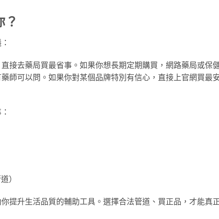
你？
議：
，直接去藥局買最省事。如果你想長期定期購買，網路藥局或保
有藥師可以問。如果你對某個品牌特別有信心，直接上官網買最
事：
管道）
助你提升生活品質的輔助工具。選擇合法管道、買正品，才能真