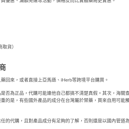
會員優惠、滿額免運等活動，價格反而比實體藥局更實惠。
商取貨）
商
藥回來，或者直接上亞馬遜、iHerb等跨境平台購買。
品是否為正品，代購可能連他自己都搞不清楚真假。其次，海關
嚴重的是，有些國外產品的成分在台灣屬於禁藥，買來自用可能
信任的代購，且對產品成分有足夠的了解，否則還是以國內管道