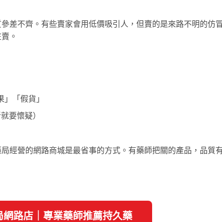
質參差不齊。有些賣家會用低價吸引人，但賣的是來路不明的仿
在賣。
：
果」「假貨」
折就要懷疑）
藥局經營的網路商城是最省事的方式。有藥師把關的產品，品質
藥局網路店｜專業藥師推薦持久藥