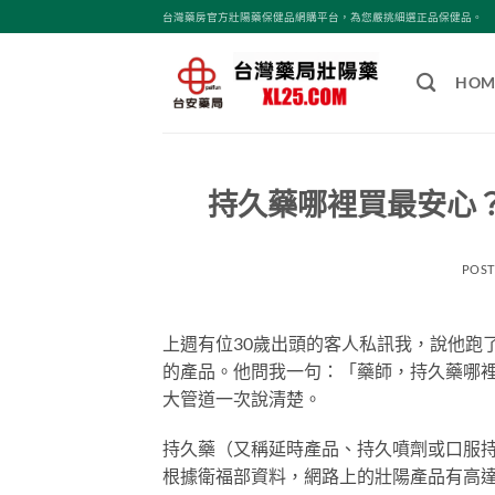
跳
台灣藥房官方壯陽藥保健品網購平台，為您嚴挑細選正品保健品。
轉
至
HOM
內
容
持久藥哪裡買最安心
POS
上週有位30歲出頭的客人私訊我，說他跑
的產品。他問我一句：「藥師，持久藥哪
大管道一次說清楚。
持久藥（又稱延時產品、持久噴劑或口服
根據衛福部資料，網路上的壯陽產品有高