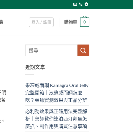
登入 / 註冊
購物車
貨
0
近期文章
果凍威而鋼 Kamagra Oral Jelly
不明
完整開箱｜液態威而鋼怎麼
把各
吃？藥師實測效果與正品分辨
必利勁效果與正確用法完整解
析｜藥師教你達泊西汀劑量怎
全。
麼抓、副作用與購買注意事項