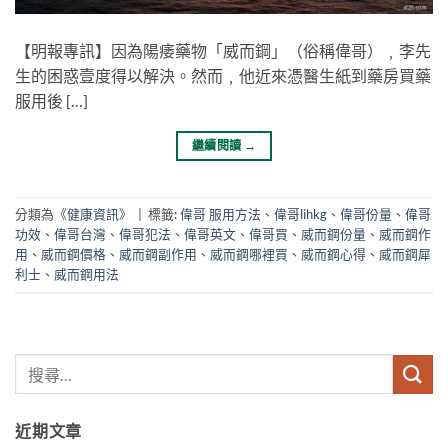
【明報專訊】因為陽痿藥物「威而鋼」（俗稱偉哥）﹐李先
生的困惑壹度得以解決。然而﹐他近來憑醫生紙到藥房買藥
服用後 […]
繼續閱讀
→
分類為《
健康資訊
》
|
標籤:
偉哥 服用方法
、
偉哥lihkg
、
偉哥份量
、
偉哥
功效
、
偉哥台灣
、
偉哥犯法
、
偉哥英文
、
偉哥買
、
威而鋼份量
、
威而鋼作
用
、
威而鋼價格
、
威而鋼副作用
、
威而鋼哪裡買
、
威而鋼心得
、
威而鋼犀
利士
、
威而鋼用法
近期文章