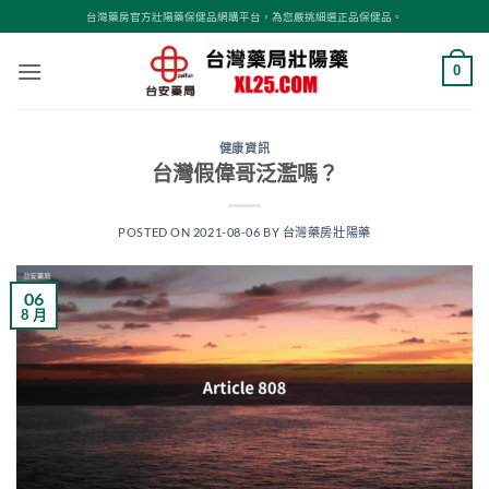
跳
台灣藥房官方壯陽藥保健品網購平台，為您嚴挑細選正品保健品。
轉
至
0
內
容
健康資訊
台灣假偉哥泛濫嗎？
POSTED ON
2021-08-06
BY
台灣藥房壯陽藥
06
8 月