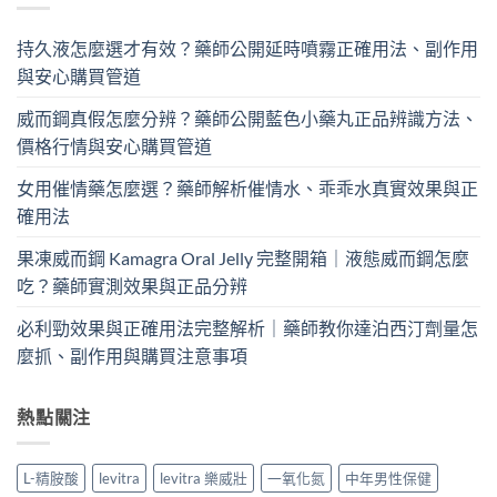
持久液怎麼選才有效？藥師公開延時噴霧正確用法、副作用
與安心購買管道
威而鋼真假怎麼分辨？藥師公開藍色小藥丸正品辨識方法、
價格行情與安心購買管道
女用催情藥怎麼選？藥師解析催情水、乖乖水真實效果與正
確用法
果凍威而鋼 Kamagra Oral Jelly 完整開箱｜液態威而鋼怎麼
吃？藥師實測效果與正品分辨
必利勁效果與正確用法完整解析｜藥師教你達泊西汀劑量怎
麼抓、副作用與購買注意事項
熱點關注
L-精胺酸
levitra
levitra 樂威壯
一氧化氮
中年男性保健