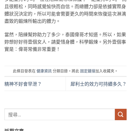
且很輕松，同時感覺愉快而自信。而總體力卻是依據實際身
體狀況決定的，所以可能會需要更久的時間來恢復這次淋漓
盡致的鍛煉所輸出的體力。
當然，陪練幫妳助力了多少，泰國偉哥才知道。所以，如果
妳想好好待壹個女人，請愛惜身體，科學鍛煉。另外壹個事
實是：偉哥常備非常重要！
此條目發表在
健康資訊
分類目錄。將此
固定鏈接
加入收藏夾。
精神不好會早泄？
犀利士的效力可持續多久？
近期文章