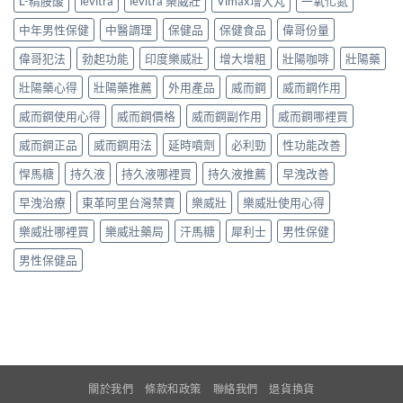
L-精胺酸
levitra
levitra 樂威壯
Vimax增大丸
一氧化氮
中年男性保健
中醫調理
保健品
保健食品
偉哥份量
偉哥犯法
勃起功能
印度樂威壯
增大增粗
壯陽咖啡
壯陽藥
壯陽藥心得
壯陽藥推薦
外用產品
威而鋼
威而鋼作用
威而鋼使用心得
威而鋼價格
威而鋼副作用
威而鋼哪裡買
威而鋼正品
威而鋼用法
延時噴劑
必利勁
性功能改善
悍馬糖
持久液
持久液哪裡買
持久液推薦
早洩改善
早洩治療
東革阿里台灣禁賣
樂威壯
樂威壯使用心得
樂威壯哪裡買
樂威壯藥局
汗馬糖
犀利士
男性保健
男性保健品
關於我們
條款和政策
聯絡我們
退貨換貨