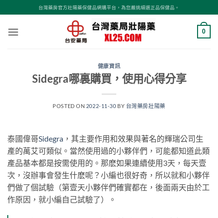
跳
台灣藥房官方壯陽藥保健品網購平台，為您嚴挑細選正品保健品。
轉
至
0
內
容
健康資訊
Sidegra哪裏購買，使用心得分享
POSTED ON
2022-11-30
BY
台灣藥房壯陽藥
泰國偉哥
Sidegra
，其主要作用和效果與著名的輝瑞公司生
產的萬艾可類似。當然使用過的小夥伴們，可能都知道此類
產品基本都是按需使用的。那麽如果連續使用3天，每天壹
次，沒辦事會發生什麽呢？小編也很好奇，所以就和小夥伴
們做了個試驗（第壹天小夥伴們確實都在，後面兩天由於工
作原因，就小編自己試驗了）。