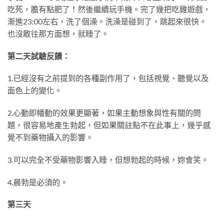
吃死，膽有點肥了！然後繼續玩手機。完了幾把吃雞遊戲，
漸進23:00左右，洗了個澡。洗澡是碰到了，跳起來很快。
也沒敢往那方面想，就睡了。
第二天試驗反饋：
1.已經沒有之前提到的各種副作用了，包括視覺、聽覺以及
面色上的變化。
2.心動即幡動的效果更顯著，如果主動想象與性有關的問
題，很容易地產生勃起，但如果關註點不在此事上，幾乎感
覺不到藥物攝入的影響。
3.可以完全不受藥物影響入睡，但想勃起的時候，妳會笑。
4.晨勃是必須的。
第三天