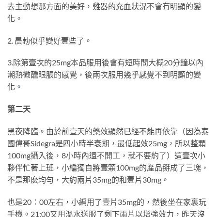
去主動想那方面的美好，雞器的充血狀況不會有明顯的變
化。
2. 晨勃似乎變好壹些了。
3.除第壹次的25mg本品服用後會有短時間大概20分鐘以內
潮熱微醺眼脹的感覺，後兩次服用幾乎感覺不到明顯的變
化
。
第二天
黑夜降臨。由於前壹天的藥效顯然已經不能再依靠（因為泰
國偉哥Sidegra是四小時半衰期，最低起效25mg，所以整顆
100mg攝入後，8小時內還不開工，就不要約了）這壹次小
夥伴忙著上班，小編獨自將壹顆100mg的產品掰成了三塊，
不是那麽均勻，大約兩片35mg的和壹片30mg。
也是20：00左右，小編用了壹片35mg的，然後坐在家裏玩
手機。21:00又用溫水送服了剩下兩片以增強效力，昨天沒