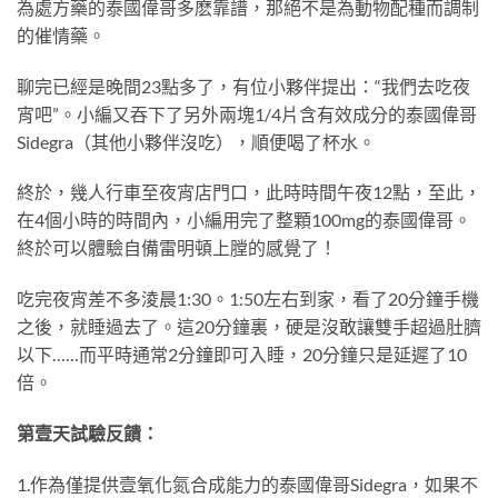
為處方藥的泰國偉哥多麽靠譜，那絕不是為動物配種而調制
的催情藥。
聊完已經是晚間23點多了，有位小夥伴提出：“我們去吃夜
宵吧”。小編又吞下了另外兩塊1/4片含有效成分的泰國偉哥
Sidegra（其他小夥伴沒吃），順便喝了杯水。
終於，幾人行車至夜宵店門口，此時時間午夜12點，至此，
在4個小時的時間內，小編用完了整顆100mg的泰國偉哥。
終於可以體驗自備雷明頓上膛的感覺了！
吃完夜宵差不多淩晨1:30。1:50左右到家，看了20分鐘手機
之後，就睡過去了。這20分鐘裏，硬是沒敢讓雙手超過肚臍
以下……而平時通常2分鐘即可入睡，20分鐘只是延遲了10
倍。
第壹天試驗反饋：
1.作為僅提供壹氧化氮合成能力的泰國偉哥Sidegra，如果不