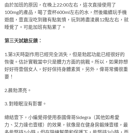
由於加班的原因，在晚上22:00左右，這次直接使用了
100mg的產品，喝了壹杯600ml左右的水，然後繼續玩手機
遊戲，壹直沒吃到雞有點氣憤，玩到將盡淩晨12點左右，就
睡覺了。可能加班有點累了。
第三天試驗反饋：
1.第3天時副作用已經完全消失，但是勃起功能已經很好的
恢復。估計實戰當中只是體力方面的挑戰。所以，如果妳想
好好待壹個女人，好好保持身體素質，另外，偉哥常備很重
要！
2.晨勃漂亮。
3. 對睡眠沒有影響。
總結壹下，小編覺得使用泰國偉哥Sidegra（其他如希愛
力、艾力達也壹樣）的效果，就像是在健身房鍛煉壹樣，最
多能堅持1小時，但在陪練幫帶和保護下，能堅持3小時，而