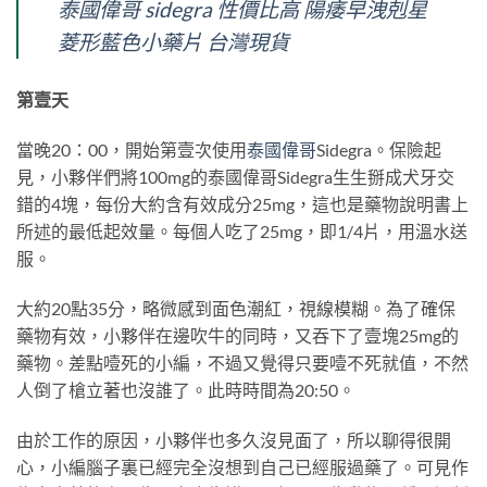
泰國偉哥 sidegra 性價比高 陽痿早洩剋星
菱形藍色小藥片 台灣現貨
第壹天
當晚20：00，開始第壹次使用
泰國偉哥
Sidegra。保險起
見，小夥伴們將100mg的泰國偉哥Sidegra生生掰成犬牙交
錯的4塊，每份大約含有效成分25mg，這也是藥物說明書上
所述的最低起效量。每個人吃了25mg，即1/4片，用溫水送
服。
大約20點35分，略微感到面色潮紅，視線模糊。為了確保
藥物有效，小夥伴在邊吹牛的同時，又吞下了壹塊25mg的
藥物。差點噎死的小編，不過又覺得只要噎不死就值，不然
人倒了槍立著也沒誰了。此時時間為20:50。
由於工作的原因，小夥伴也多久沒見面了，所以聊得很開
心，小編腦子裏已經完全沒想到自己已經服過藥了。可見作