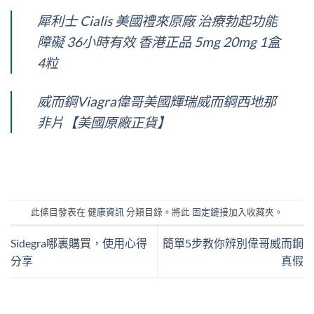
犀利士 Cialis 美國禮來原廠 治療勃起功能
障礙 36小時有效 香港正品 5mg 20mg 1盒
4粒
威而鋼Viagra偉哥美國輝瑞威而鋼西地那
非片【美國原廠正貨】
此條目發表在
健康資訊
分類目錄。將此
固定鏈接
加入收藏夾。
Sidegra哪裏購買，使用心得
簡單5步教你辨別偉哥威而鋼
分享
真假