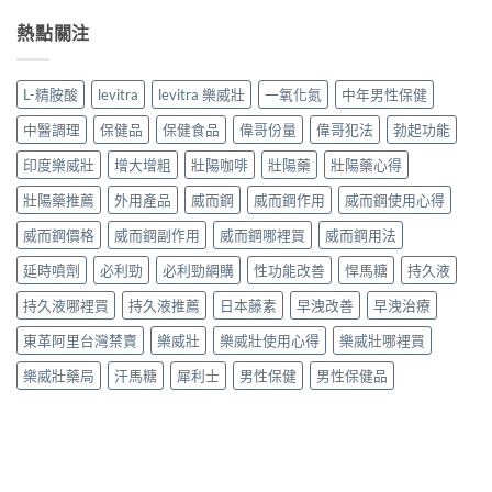
熱點關注
L-精胺酸
levitra
levitra 樂威壯
一氧化氮
中年男性保健
中醫調理
保健品
保健食品
偉哥份量
偉哥犯法
勃起功能
印度樂威壯
增大增粗
壯陽咖啡
壯陽藥
壯陽藥心得
壯陽藥推薦
外用產品
威而鋼
威而鋼作用
威而鋼使用心得
威而鋼價格
威而鋼副作用
威而鋼哪裡買
威而鋼用法
延時噴劑
必利勁
必利勁網購
性功能改善
悍馬糖
持久液
持久液哪裡買
持久液推薦
日本藤素
早洩改善
早洩治療
東革阿里台灣禁賣
樂威壯
樂威壯使用心得
樂威壯哪裡買
樂威壯藥局
汗馬糖
犀利士
男性保健
男性保健品