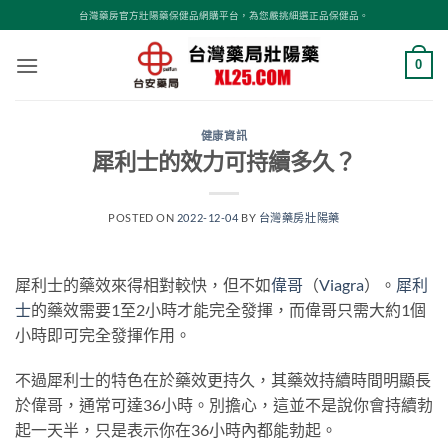
跳
台灣藥房官方壯陽藥保健品網購平台，為您嚴挑細選正品保健品。
轉
至
0
內
容
健康資訊
犀利士的效力可持續多久？
POSTED ON
2022-12-04
BY
台灣藥房壯陽藥
犀利士的藥效來得相對較快，但不如
偉哥
（
Viagra
）。
犀利
士
的藥效需要1至2小時才能完全發揮，而偉哥只需大約1個
小時即可完全發揮作用。
‍不過犀利士的特色在於藥效更持久，其藥效持續時間明顯長
於偉哥，通常可達36小時。別擔心，這並不是說你會持續勃
起一天半，只是表示你在36小時內都能勃起。