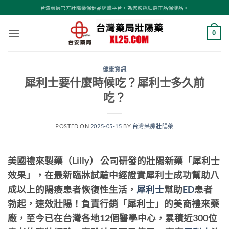
跳
台灣藥房官方壯陽藥保健品網購平台，為您嚴挑細選正品保健品。
轉
至
0
內
容
健康資訊
犀利士要什麼時候吃？犀利士多久前
吃？
POSTED ON
2025-05-15
BY
台灣藥房壯陽藥
美國禮來製藥（Lilly） 公司研發的壯陽新藥「犀利士
效果」，在最新臨牀試驗中經證實犀利士成功幫助八
成以上的陽痿患者恢復性生活，
犀利士
幫助
ED
患者
勃起，速效壯陽！負責行銷「犀利士」的美商禮來藥
廠，至今已在台灣各地12個醫學中心，累積近300位