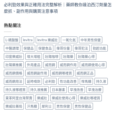
必利勁效果與正確用法完整解析｜藥師教你達泊西汀劑量怎
麼抓、副作用與購買注意事項
熱點關注
L-精胺酸
levitra
levitra 樂威壯
一氧化氮
中年男性保健
中醫調理
保健品
保健食品
偉哥份量
偉哥犯法
勃起功能
印度樂威壯
增大增粗
壯陽咖啡
壯陽藥
壯陽藥心得
壯陽藥推薦
外用產品
威而鋼
威而鋼作用
威而鋼使用心得
威而鋼價格
威而鋼副作用
威而鋼哪裡買
威而鋼正品
威而鋼用法
延時噴劑
必利勁
性功能改善
悍馬糖
持久液
持久液哪裡買
持久液推薦
日本藤素
早洩改善
早洩治療
東革阿里台灣禁賣
樂威壯
樂威壯使用心得
樂威壯哪裡買
樂威壯藥局
汗馬糖
犀利士
男性保健
男性保健品