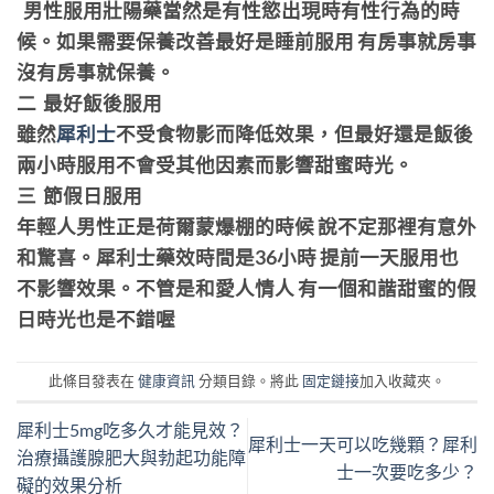
男性服用壯陽藥當然是有性慾出現時有性行為的時
候。如果需要保養改善最好是睡前服用 有房事就房事
沒有房事就保養。
二 最好飯後服用
雖然
犀利士
不受食物影而降低效果，但最好還是飯後
兩小時服用不會受其他因素而影響甜蜜時光。
三 節假日服用
年輕人男性正是荷爾蒙爆棚的時候 說不定那裡有意外
和驚喜。犀利士藥效時間是36小時 提前一天服用也
不影響效果。不管是和愛人情人 有一個和諧甜蜜的假
日時光也是不錯喔
此條目發表在
健康資訊
分類目錄。將此
固定鏈接
加入收藏夾。
犀利士5mg吃多久才能見效？
犀利士一天可以吃幾顆？犀利
治療攝護腺肥大與勃起功能障
士一次要吃多少？
礙的效果分析