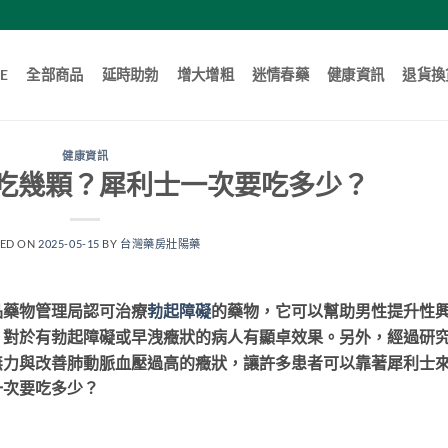
E
全部商品
延時助勃
增大增粗
迷情春藥
健康資訊
退貨換
健康資訊
吃幾顆？犀利士一次要吃多少？
TED ON
2025-05-15
BY
台灣藥房壯陽藥
品藥物管理局認可治療
勃起障礙
的藥物，它可以幫助男性提升性
另外，經過研
，對於有勃起障礙或早洩癥狀的病人有顯卓效果。
無力與改善肺動脈血壓過高的癥狀，讓許多患者可以靠著犀利士
一次要吃多少？