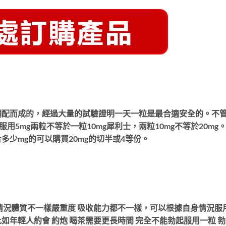
調配而成的，經過大量的試驗證明一天一粒是最合適安全的。不
粒。 服用5mg兩粒不等於一粒10mg犀利士，兩粒10mg不等於20mg
少mg的可以購買20mg的切半或4等份。
情況體質不一樣嚴重度 吸收能力都不一樣，可以根據自身情況服
年輕人約會 約炮 喝茶需要更長時間 完全不能勃起服用一粒 