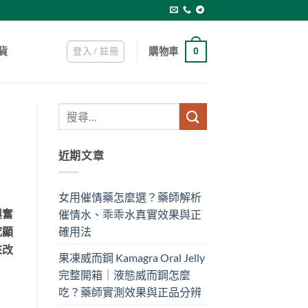
登入 / 註冊
購物車
貨
0
近期文章
女用催情藥怎麼選？藥師解析
催情水、乖乖水真實效果與正
興奮
確用法
究顯
來改
果凍威而鋼 Kamagra Oral Jelly
完整開箱｜液態威而鋼怎麼
吃？藥師實測效果與正品分辨