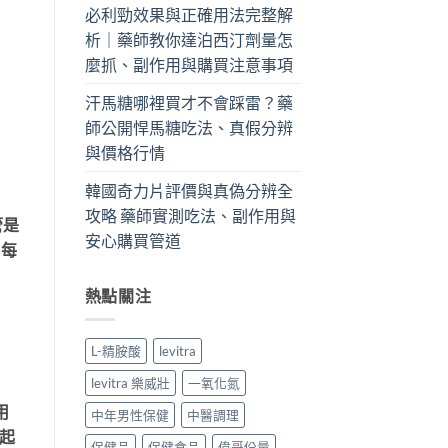
必利勁效果與正確用法完整解
析｜藥師教你達泊西汀劑量怎
麼抓、副作用與購買注意事項
汗馬糖哪裡買才不會踩雷？藥
師公開悍馬糖吃法、真假分辨
與價格行情
韓國奇力片評價與真偽分辨全
攻略 藥師實測吃法、副作用與
管是
安心購買管道
。每
熱點關注
L-精胺酸
levitra
levitra 樂威壯
一氧化氮
用
中年男性保健
中醫調理
勃起
保健品
保健食品
偉哥份量