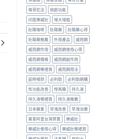
偉哥犯法
勃起功能
印度樂威壯
增大增粗
壯陽咖啡
壯陽藥
壯陽藥心得
壯陽藥推薦
外用產品
威而鋼
威而鋼作用
威而鋼使用心得
威而鋼價格
威而鋼副作用
威而鋼哪裡買
威而鋼用法
延時噴劑
必利勁
必利勁網購
性功能改善
悍馬糖
持久液
持久液哪裡買
持久液推薦
日本藤素
早洩改善
早洩治療
東革阿里台灣禁賣
樂威壯
樂威壯使用心得
樂威壯哪裡買
樂威壯藥局
汗馬糖
犀利士