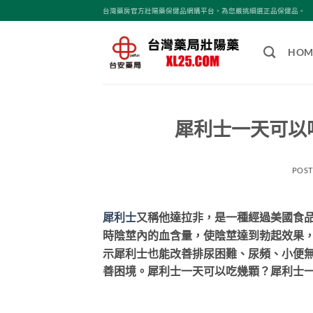
跳
台灣藥房官方壯陽藥保健品網購平台，為您嚴挑細選正品保健品。
轉
至
HOM
內
容
犀利士一天可以
POS
犀利士
又稱他達拉非，是一種經過美國食
時陰莖內的血含量，使陰莖達到勃起效果
示犀利士也能改善排尿困難、尿頻、小便
善困境。犀利士一天可以吃幾顆？犀利士