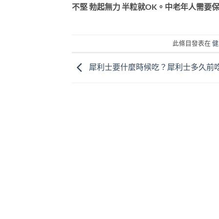
不堅 勃起無力 半粒就OK。中老年人需要保
此條目發表在
健
犀利士要什麼時候吃？犀利士多久前