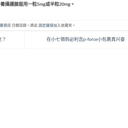
養攝護腺服用一粒5mg或半粒20mg。
康資訊
分類目錄。將此
固定鏈接
加入收藏夾。
吃？
在小七領到必利吉p-force小包裹真兴奋